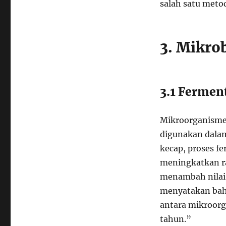
salah satu meto
3. Mikro
3.1 Fermen
Mikroorganisme 
digunakan dala
kecap, proses fe
meningkatkan r
menambah nilai g
menyatakan bahw
antara mikroorg
tahun.”