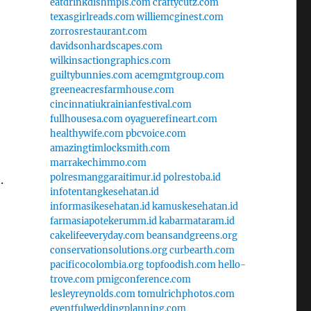
eatdrinkdishmpls.com
craftycutz.com
texasgirlreads.com
williemcginest.com
zorrosrestaurant.com
davidsonhardscapes.com
wilkinsactiongraphics.com
guiltybunnies.com
acemgmtgroup.com
greeneacresfarmhouse.com
cincinnatiukrainianfestival.com
fullhousesa.com
oyaguerefineart.com
healthywife.com
pbcvoice.com
amazingtimlocksmith.com
marrakechimmo.com
polresmanggaraitimur.id
polrestoba.id
.
infotentangkesehatan.id
informasikesehatan.id
kamuskesehatan.id
farmasiapotekerumm.id
kabarmataram.id
cakelifeeveryday.com
beansandgreens.org
conservationsolutions.org
curbearth.com
pacificocolombia.org
topfoodish.com
hello-
trove.com
pmigconference.com
lesleyreynolds.com
tomulrichphotos.com
eventfulweddingplanning.com