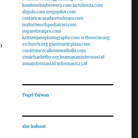
kowloonbaybrewery.com
lachilenita.com
abgolo.com
oregopilot.com
costaricacasadaretodream.com
myfortworthpodiatrist.com
yogaretreatpro.com
kristenjanephotography.com
sctbrescue.org
srchurch.org
giantrusticpizza.com
h
conferencecallstomeatballs.com
stmichaelwtby.org
keamananinformasi.id
zonainformasi.id
informasi123.id
Togel Taiwan
slot Indosat