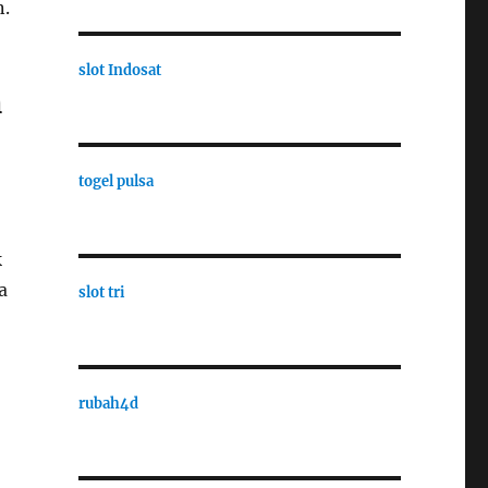
n.
slot Indosat
n
togel pulsa
k
a
slot tri
rubah4d