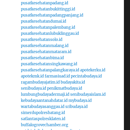
pusatkesehatanpadang.id
pusatkesehatanbukittinggi.id
pusatkesehatanpadangpanjang.id
pusatkesehatandumai.id
pusatkesehatanpalembang.id
pusatkesehatanlubuklinggau.id
pusatkesehatansolo.id
pusatkesehatanmalang.id
pusatkesehatanmataram.id
pusatkesehatanbima.id
pusatkesehatansingkawang.id
pusatkesehatanpalangkaraya.id
apotekerku.id
apotekmk.id
farmasiuad.id
pecintabudaya.id
ragambudayajatim.id
budayakita.id
senibudaya.id
penikmatbudaya.id
lumbungbudayadermaji.id
senibudayaislam.id
kebudayaantanahdatar.id
mybudaya.id
wartabudayasanggau.id
sribudaya.id
simerdupolresbatang.id
satlantaspolresklaten.id
buffalogrovechamber.org