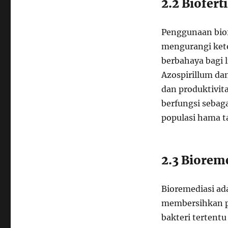
2.2 Biofer
Penggunaan biof
mengurangi kete
berbahaya bagi l
Azospirillum da
dan produktivita
berfungsi sebag
populasi hama t
2.3 Biorem
Bioremediasi a
membersihkan po
bakteri tertent