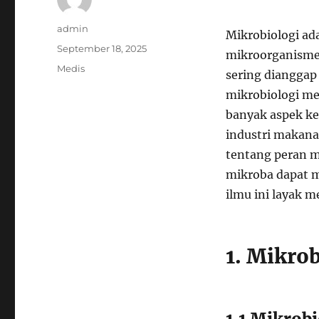
Author
admin
Mikrobiologi ad
Posted
September 18, 2025
mikroorganisme,
on
Categories
Medis
sering dianggap 
mikrobiologi me
banyak aspek ke
industri makanan
tentang peran m
mikroba dapat m
ilmu ini layak 
1. Mikro
1.1 Mikrob