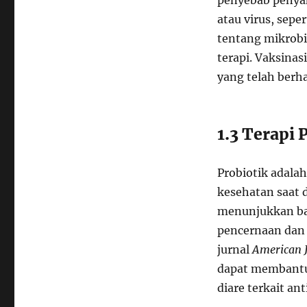
penyebab penyak
atau virus, sepe
tentang mikrobi
terapi. Vaksinas
yang telah berh
1.3 Terapi 
Probiotik adal
kesehatan saat 
menunjukkan ba
pencernaan dan 
jurnal
American J
dapat membantu 
diare terkait ant