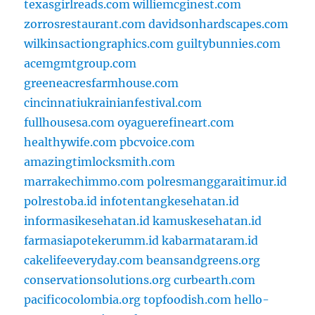
texasgirlreads.com
williemcginest.com
zorrosrestaurant.com
davidsonhardscapes.com
wilkinsactiongraphics.com
guiltybunnies.com
acemgmtgroup.com
greeneacresfarmhouse.com
cincinnatiukrainianfestival.com
fullhousesa.com
oyaguerefineart.com
healthywife.com
pbcvoice.com
amazingtimlocksmith.com
marrakechimmo.com
polresmanggaraitimur.id
polrestoba.id
infotentangkesehatan.id
informasikesehatan.id
kamuskesehatan.id
farmasiapotekerumm.id
kabarmataram.id
cakelifeeveryday.com
beansandgreens.org
conservationsolutions.org
curbearth.com
pacificocolombia.org
topfoodish.com
hello-