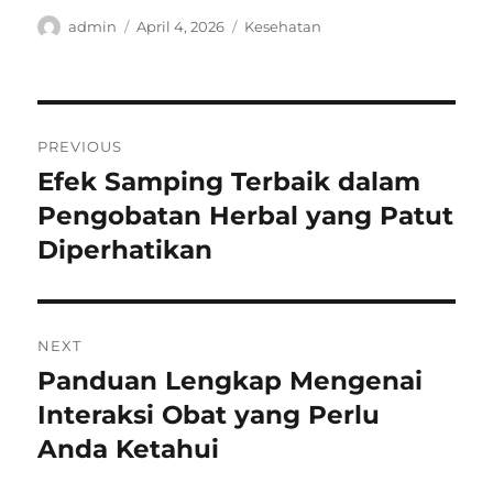
Author
Posted
Categories
admin
April 4, 2026
Kesehatan
on
Post
PREVIOUS
navigation
Efek Samping Terbaik dalam
Previous
post:
Pengobatan Herbal yang Patut
Diperhatikan
NEXT
Panduan Lengkap Mengenai
Next
post:
Interaksi Obat yang Perlu
Anda Ketahui