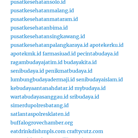
pusatkesehatansolo.id
pusatkesehatanmalang.id
pusatkesehatanmataram.id
pusatkesehatanbima.id
pusatkesehatansingkawang.id
pusatkesehatanpalangkaraya.id
apotekerku.id
apotekmk.id
farmasiuad.id
pecintabudaya.id
ragambudayajatim.id
budayakita.id
senibudaya.id
penikmatbudaya.id
lumbungbudayadermaji.id
senibudayaislam.id
kebudayaantanahdatar.id
mybudaya.id
wartabudayasanggau.id
sribudaya.id
simerdupolresbatang.id
satlantaspolresklaten.id
buffalogrovechamber.org
eatdrinkdishmpls.com
craftycutz.com