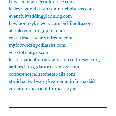
trove.com
pmigconference.com
lesleyreynolds.com
tomulrichphotos.com
eventfulweddingplanning.com
kowloonbaybrewery.com
lachilenita.com
abgolo.com
oregopilot.com
costaricacasadaretodream.com
myfortworthpodiatrist.com
yogaretreatpro.com
kristenjanephotography.com
sctbrescue.org
srchurch.org
giantrusticpizza.com
conferencecallstomeatballs.com
stmichaelwtby.org
keamananinformasi.id
zonainformasi.id
informasi123.id