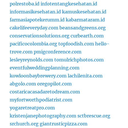
polrestoba.id
infotentangkesehatan.id
informasikesehatan.id
kamuskesehatan.id
farmasiapotekerumm.id
kabarmataram.id
cakelifeeveryday.com
beansandgreens.org
conservationsolutions.org
curbearth.com
pacificocolombia.org
topfoodish.com
hello-
trove.com
pmigconference.com
lesleyreynolds.com
tomulrichphotos.com
eventfulweddingplanning.com
kowloonbaybrewery.com
lachilenita.com
abgolo.com
oregopilot.com
costaricacasadaretodream.com
myfortworthpodiatrist.com
yogaretreatpro.com
kristenjanephotography.com
sctbrescue.org
srchurch.org
giantrusticpizza.com