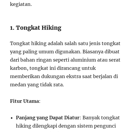
kegiatan.
1. Tongkat Hiking
Tongkat hiking adalah salah satu jenis tongkat
yang paling umum digunakan. Biasanya dibuat
dari bahan ringan seperti aluminium atau serat
karbon, tongkat ini dirancang untuk
memberikan dukungan ekstra saat berjalan di
medan yang tidak rata.
Fitur Utama
:
Panjang yang Dapat Diatur
: Banyak tongkat
hiking dilengkapi dengan sistem pengunci