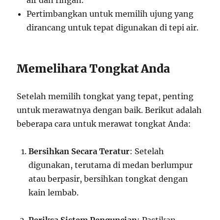
air dan ringan.
Pertimbangkan untuk memilih ujung yang
dirancang untuk tepat digunakan di tepi air.
Memelihara Tongkat Anda
Setelah memilih tongkat yang tepat, penting
untuk merawatnya dengan baik. Berikut adalah
beberapa cara untuk merawat tongkat Anda:
Bersihkan Secara Teratur
: Setelah
digunakan, terutama di medan berlumpur
atau berpasir, bersihkan tongkat dengan
kain lembab.