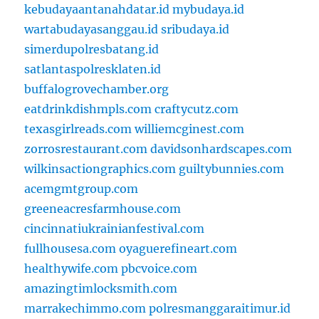
kebudayaantanahdatar.id
mybudaya.id
wartabudayasanggau.id
sribudaya.id
simerdupolresbatang.id
satlantaspolresklaten.id
buffalogrovechamber.org
eatdrinkdishmpls.com
craftycutz.com
texasgirlreads.com
williemcginest.com
zorrosrestaurant.com
davidsonhardscapes.com
wilkinsactiongraphics.com
guiltybunnies.com
acemgmtgroup.com
greeneacresfarmhouse.com
cincinnatiukrainianfestival.com
fullhousesa.com
oyaguerefineart.com
healthywife.com
pbcvoice.com
amazingtimlocksmith.com
marrakechimmo.com
polresmanggaraitimur.id