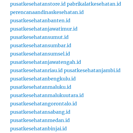
pusatkesehatanstore.id
pabrikalatkesehatan.id
perencanaandinaskesehatan.id
pusatkesehatanbanten.id
pusatkesehatanjawatimur.id
pusatkesehatansumut.id
pusatkesehatansumbar.id
pusatkesehatansumsel.id
pusatkesehatanjawatengah.id
pusatkesehatanriau.id
pusatkesehatanjambi.id
pusatkesehatanbengkulu.id
pusatkesehatanmaluku.id
pusatkesehatanmalukuutara.id
pusatkesehatangorontalo.id
pusatkesehatansabang.id
pusatkesehatanmedan.id
pusatkesehatanbinjai.id