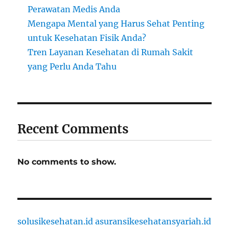
Perawatan Medis Anda
Mengapa Mental yang Harus Sehat Penting
untuk Kesehatan Fisik Anda?
Tren Layanan Kesehatan di Rumah Sakit
yang Perlu Anda Tahu
Recent Comments
No comments to show.
solusikesehatan.id
asuransikesehatansyariah.id