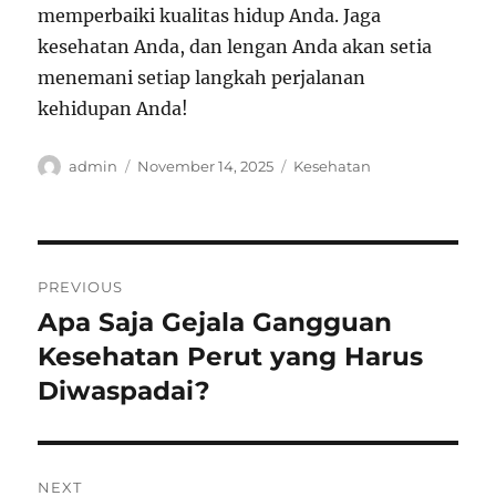
memperbaiki kualitas hidup Anda. Jaga
kesehatan Anda, dan lengan Anda akan setia
menemani setiap langkah perjalanan
kehidupan Anda!
Author
Posted
Categories
admin
November 14, 2025
Kesehatan
on
Post
PREVIOUS
navigation
Apa Saja Gejala Gangguan
Previous
post:
Kesehatan Perut yang Harus
Diwaspadai?
NEXT