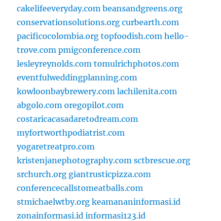
cakelifeeveryday.com
beansandgreens.org
conservationsolutions.org
curbearth.com
pacificocolombia.org
topfoodish.com
hello-
trove.com
pmigconference.com
lesleyreynolds.com
tomulrichphotos.com
eventfulweddingplanning.com
kowloonbaybrewery.com
lachilenita.com
abgolo.com
oregopilot.com
costaricacasadaretodream.com
myfortworthpodiatrist.com
yogaretreatpro.com
kristenjanephotography.com
sctbrescue.org
srchurch.org
giantrusticpizza.com
conferencecallstomeatballs.com
stmichaelwtby.org
keamananinformasi.id
zonainformasi.id
informasi123.id