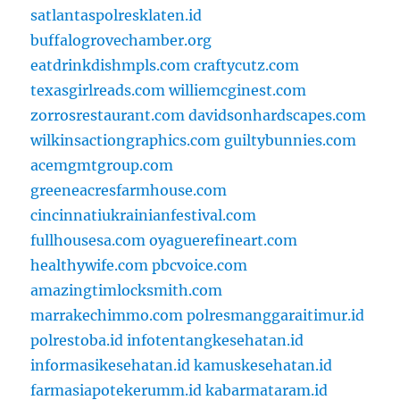
satlantaspolresklaten.id
buffalogrovechamber.org
eatdrinkdishmpls.com
craftycutz.com
texasgirlreads.com
williemcginest.com
zorrosrestaurant.com
davidsonhardscapes.com
wilkinsactiongraphics.com
guiltybunnies.com
acemgmtgroup.com
greeneacresfarmhouse.com
cincinnatiukrainianfestival.com
fullhousesa.com
oyaguerefineart.com
healthywife.com
pbcvoice.com
amazingtimlocksmith.com
marrakechimmo.com
polresmanggaraitimur.id
polrestoba.id
infotentangkesehatan.id
informasikesehatan.id
kamuskesehatan.id
farmasiapotekerumm.id
kabarmataram.id