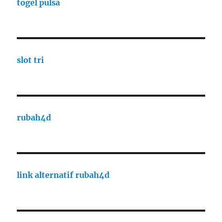
togel pulsa
slot tri
rubah4d
link alternatif rubah4d