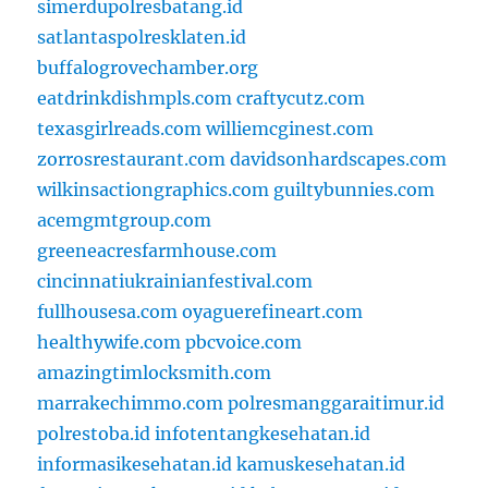
simerdupolresbatang.id
satlantaspolresklaten.id
buffalogrovechamber.org
eatdrinkdishmpls.com
craftycutz.com
texasgirlreads.com
williemcginest.com
zorrosrestaurant.com
davidsonhardscapes.com
wilkinsactiongraphics.com
guiltybunnies.com
acemgmtgroup.com
greeneacresfarmhouse.com
cincinnatiukrainianfestival.com
fullhousesa.com
oyaguerefineart.com
healthywife.com
pbcvoice.com
amazingtimlocksmith.com
marrakechimmo.com
polresmanggaraitimur.id
polrestoba.id
infotentangkesehatan.id
informasikesehatan.id
kamuskesehatan.id