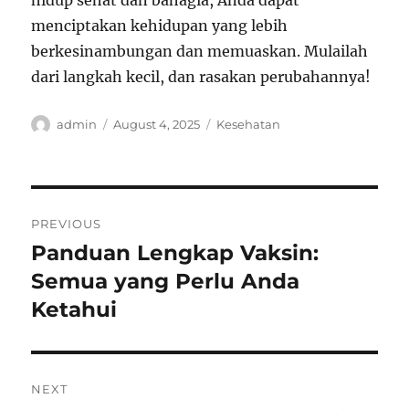
hidup sehat dan bahagia, Anda dapat
menciptakan kehidupan yang lebih
berkesinambungan dan memuaskan. Mulailah
dari langkah kecil, dan rasakan perubahannya!
Author
Posted
Categories
admin
August 4, 2025
Kesehatan
on
Post
PREVIOUS
navigation
Panduan Lengkap Vaksin:
Previous
post:
Semua yang Perlu Anda
Ketahui
NEXT