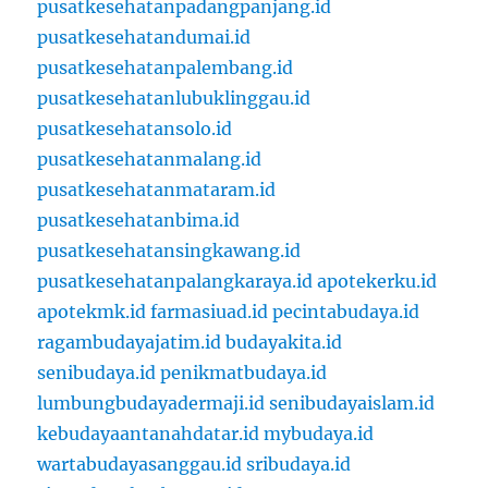
pusatkesehatanpadangpanjang.id
pusatkesehatandumai.id
pusatkesehatanpalembang.id
pusatkesehatanlubuklinggau.id
pusatkesehatansolo.id
pusatkesehatanmalang.id
pusatkesehatanmataram.id
pusatkesehatanbima.id
pusatkesehatansingkawang.id
pusatkesehatanpalangkaraya.id
apotekerku.id
apotekmk.id
farmasiuad.id
pecintabudaya.id
ragambudayajatim.id
budayakita.id
senibudaya.id
penikmatbudaya.id
lumbungbudayadermaji.id
senibudayaislam.id
kebudayaantanahdatar.id
mybudaya.id
wartabudayasanggau.id
sribudaya.id