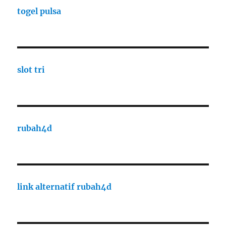
togel pulsa
slot tri
rubah4d
link alternatif rubah4d