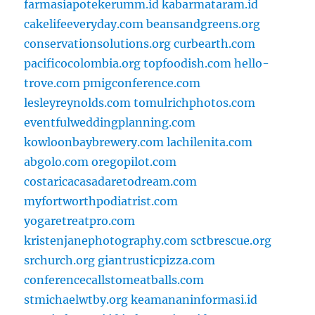
farmasiapotekerumm.id
kabarmataram.id
cakelifeeveryday.com
beansandgreens.org
conservationsolutions.org
curbearth.com
pacificocolombia.org
topfoodish.com
hello-
trove.com
pmigconference.com
lesleyreynolds.com
tomulrichphotos.com
eventfulweddingplanning.com
kowloonbaybrewery.com
lachilenita.com
abgolo.com
oregopilot.com
costaricacasadaretodream.com
myfortworthpodiatrist.com
yogaretreatpro.com
kristenjanephotography.com
sctbrescue.org
srchurch.org
giantrusticpizza.com
conferencecallstomeatballs.com
stmichaelwtby.org
keamananinformasi.id