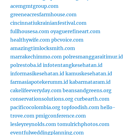
acemgmtgroup.com
greeneacresfarmhouse.com
cincinnatiukrainianfestival.com
fullhousesa.com
oyaguerefineart.com
healthywife.com
pbcvoice.com
amazingtimlocksmith.com
marrakechimmo.com
polresmanggaraitimur.id
polrestoba.id
infotentangkesehatan.id
informasikesehatan.id
kamuskesehatan.id
farmasiapotekerumm.id
kabarmataram.id
cakelifeeveryday.com
beansandgreens.org
conservationsolutions.org
curbearth.com
pacificocolombia.org
topfoodish.com
hello-
trove.com
pmigconference.com
lesleyreynolds.com
tomulrichphotos.com
eventfulweddingplanning.com