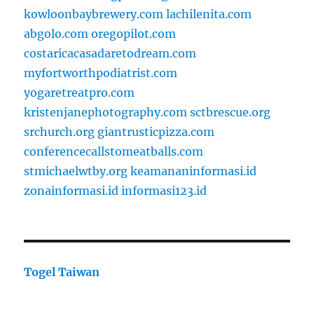
kowloonbaybrewery.com
lachilenita.com
abgolo.com
oregopilot.com
costaricacasadaretodream.com
myfortworthpodiatrist.com
yogaretreatpro.com
kristenjanephotography.com
sctbrescue.org
srchurch.org
giantrusticpizza.com
conferencecallstomeatballs.com
stmichaelwtby.org
keamananinformasi.id
zonainformasi.id
informasi123.id
Togel Taiwan