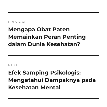
on
Post
PREVIOUS
navigation
Mengapa Obat Paten
Previous
post:
Memainkan Peran Penting
dalam Dunia Kesehatan?
NEXT
Efek Samping Psikologis:
Next
post:
Mengetahui Dampaknya pada
Kesehatan Mental