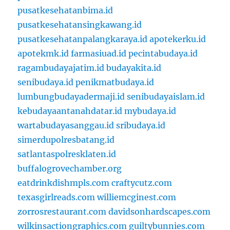
pusatkesehatanbima.id
pusatkesehatansingkawang.id
pusatkesehatanpalangkaraya.id
apotekerku.id
apotekmk.id
farmasiuad.id
pecintabudaya.id
ragambudayajatim.id
budayakita.id
senibudaya.id
penikmatbudaya.id
lumbungbudayadermaji.id
senibudayaislam.id
kebudayaantanahdatar.id
mybudaya.id
wartabudayasanggau.id
sribudaya.id
simerdupolresbatang.id
satlantaspolresklaten.id
buffalogrovechamber.org
eatdrinkdishmpls.com
craftycutz.com
texasgirlreads.com
williemcginest.com
zorrosrestaurant.com
davidsonhardscapes.com
wilkinsactiongraphics.com
guiltybunnies.com