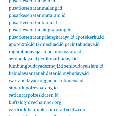
pusatkesehatansolo.id
pusatkesehatanmalang.id
pusatkesehatanmataram.id
pusatkesehatanbima.id
pusatkesehatansingkawang.id
pusatkesehatanpalangkaraya.id
apotekerku.id
apotekmk.id
farmasiuad.id
pecintabudaya.id
ragambudayajatim.id
budayakita.id
senibudaya.id
penikmatbudaya.id
lumbungbudayadermaji.id
senibudayaislam.id
kebudayaantanahdatar.id
mybudaya.id
wartabudayasanggau.id
sribudaya.id
simerdupolresbatang.id
satlantaspolresklaten.id
buffalogrovechamber.org
eatdrinkdishmpls.com
craftycutz.com