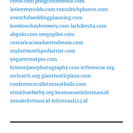
trove.com
pmigconference.com
lesleyreynolds.com
tomulrichphotos.com
eventfulweddingplanning.com
kowloonbaybrewery.com
lachilenita.com
abgolo.com
oregopilot.com
costaricacasadaretodream.com
myfortworthpodiatrist.com
yogaretreatpro.com
kristenjanephotography.com
sctbrescue.org
srchurch.org
giantrusticpizza.com
conferencecallstomeatballs.com
stmichaelwtby.org
keamananinformasi.id
zonainformasi.id
informasi123.id