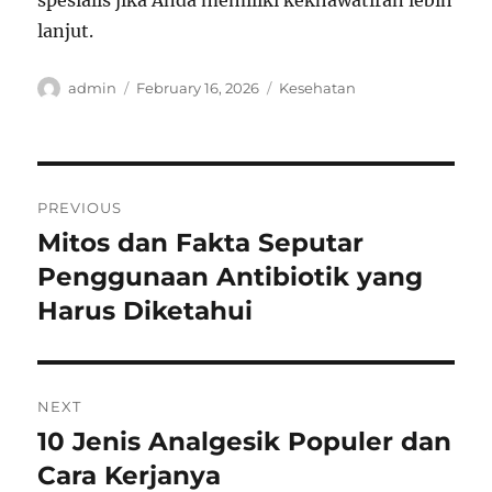
spesialis jika Anda memiliki kekhawatiran lebih
lanjut.
Author
Posted
Categories
admin
February 16, 2026
Kesehatan
on
Post
PREVIOUS
navigation
Mitos dan Fakta Seputar
Previous
post:
Penggunaan Antibiotik yang
Harus Diketahui
NEXT
10 Jenis Analgesik Populer dan
Next
post:
Cara Kerjanya