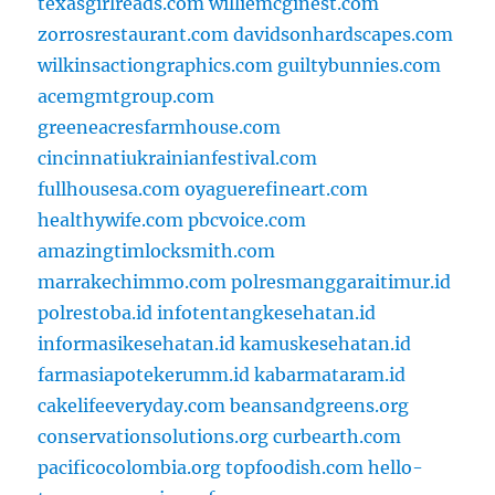
texasgirlreads.com
williemcginest.com
zorrosrestaurant.com
davidsonhardscapes.com
wilkinsactiongraphics.com
guiltybunnies.com
acemgmtgroup.com
greeneacresfarmhouse.com
cincinnatiukrainianfestival.com
fullhousesa.com
oyaguerefineart.com
healthywife.com
pbcvoice.com
amazingtimlocksmith.com
marrakechimmo.com
polresmanggaraitimur.id
polrestoba.id
infotentangkesehatan.id
informasikesehatan.id
kamuskesehatan.id
farmasiapotekerumm.id
kabarmataram.id
cakelifeeveryday.com
beansandgreens.org
conservationsolutions.org
curbearth.com
pacificocolombia.org
topfoodish.com
hello-