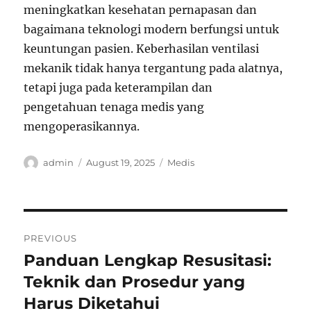
meningkatkan kesehatan pernapasan dan
bagaimana teknologi modern berfungsi untuk
keuntungan pasien. Keberhasilan ventilasi
mekanik tidak hanya tergantung pada alatnya,
tetapi juga pada keterampilan dan
pengetahuan tenaga medis yang
mengoperasikannya.
Author
Posted
Categories
admin
August 19, 2025
Medis
on
Post
PREVIOUS
navigation
Panduan Lengkap Resusitasi:
Previous
post:
Teknik dan Prosedur yang
Harus Diketahui