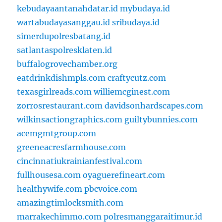
kebudayaantanahdatar.id
mybudaya.id
wartabudayasanggau.id
sribudaya.id
simerdupolresbatang.id
satlantaspolresklaten.id
buffalogrovechamber.org
eatdrinkdishmpls.com
craftycutz.com
texasgirlreads.com
williemcginest.com
zorrosrestaurant.com
davidsonhardscapes.com
wilkinsactiongraphics.com
guiltybunnies.com
acemgmtgroup.com
greeneacresfarmhouse.com
cincinnatiukrainianfestival.com
fullhousesa.com
oyaguerefineart.com
healthywife.com
pbcvoice.com
amazingtimlocksmith.com
marrakechimmo.com
polresmanggaraitimur.id