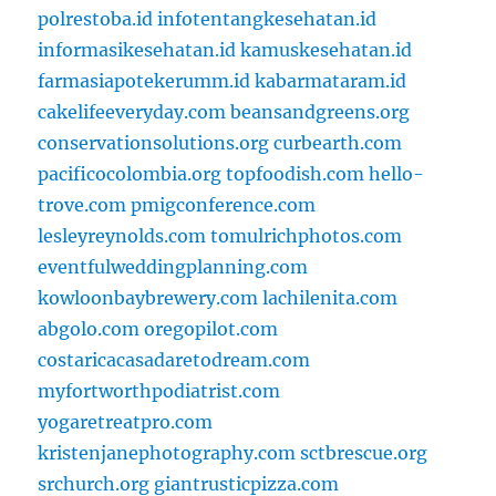
polrestoba.id
infotentangkesehatan.id
informasikesehatan.id
kamuskesehatan.id
farmasiapotekerumm.id
kabarmataram.id
cakelifeeveryday.com
beansandgreens.org
conservationsolutions.org
curbearth.com
pacificocolombia.org
topfoodish.com
hello-
trove.com
pmigconference.com
lesleyreynolds.com
tomulrichphotos.com
eventfulweddingplanning.com
kowloonbaybrewery.com
lachilenita.com
abgolo.com
oregopilot.com
costaricacasadaretodream.com
myfortworthpodiatrist.com
yogaretreatpro.com
kristenjanephotography.com
sctbrescue.org
srchurch.org
giantrusticpizza.com