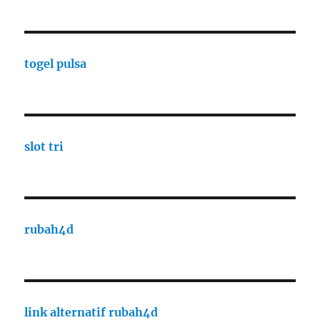
togel pulsa
slot tri
rubah4d
link alternatif rubah4d