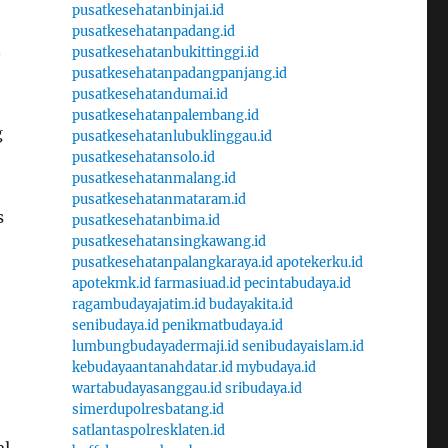
pusatkesehatanbinjai.id
pusatkesehatanpadang.id
n
pusatkesehatanbukittinggi.id
pusatkesehatanpadangpanjang.id
pusatkesehatandumai.id
pusatkesehatanpalembang.id
g
pusatkesehatanlubuklinggau.id
pusatkesehatansolo.id
pusatkesehatanmalang.id
pusatkesehatanmataram.id
s
pusatkesehatanbima.id
pusatkesehatansingkawang.id
pusatkesehatanpalangkaraya.id
apotekerku.id
apotekmk.id
farmasiuad.id
pecintabudaya.id
ragambudayajatim.id
budayakita.id
senibudaya.id
penikmatbudaya.id
lumbungbudayadermaji.id
senibudayaislam.id
kebudayaantanahdatar.id
mybudaya.id
wartabudayasanggau.id
sribudaya.id
simerdupolresbatang.id
satlantaspolresklaten.id