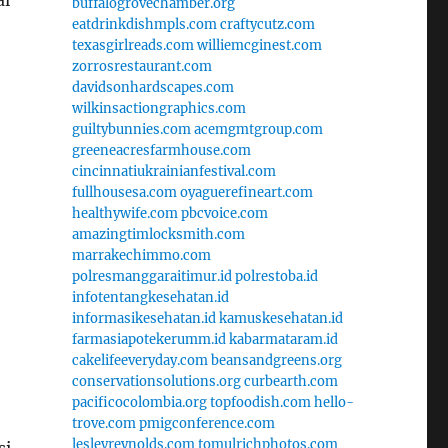
al
buffalogrovechamber.org
eatdrinkdishmpls.com
craftycutz.com
texasgirlreads.com
williemcginest.com
zorrosrestaurant.com
davidsonhardscapes.com
wilkinsactiongraphics.com
guiltybunnies.com
acemgmtgroup.com
greeneacresfarmhouse.com
cincinnatiukrainianfestival.com
fullhousesa.com
oyaguerefineart.com
healthywife.com
pbcvoice.com
amazingtimlocksmith.com
marrakechimmo.com
polresmanggaraitimur.id
polrestoba.id
infotentangkesehatan.id
informasikesehatan.id
kamuskesehatan.id
farmasiapotekerumm.id
kabarmataram.id
cakelifeeveryday.com
beansandgreens.org
conservationsolutions.org
curbearth.com
pacificocolombia.org
topfoodish.com
hello-
trove.com
pmigconference.com
lesleyreynolds.com
tomulrichphotos.com