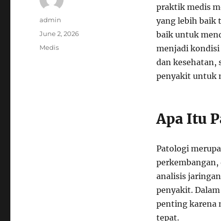
praktik medis 
Author
admin
yang lebih baik 
Posted
June 2, 2026
baik untuk men
on
Categories
Medis
menjadi kondisi 
dan kesehatan, 
penyakit untuk 
Apa Itu P
Patologi merupa
perkembangan, d
analisis jaringa
penyakit. Dalam
penting karena
tepat.