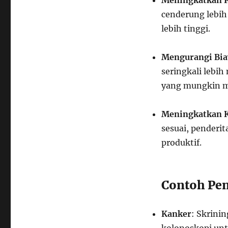
Meningkatkan 
cenderung lebih
lebih tinggi.
Mengurangi Bia
seringkali lebi
yang mungkin m
Meningkatkan K
sesuai, penderi
produktif.
Contoh Pen
Kanker
: Skrini