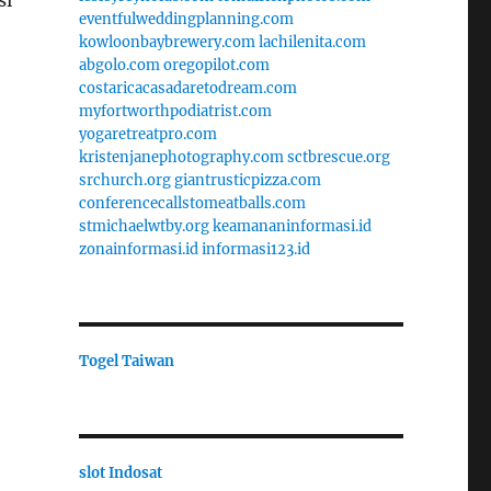
si
eventfulweddingplanning.com
kowloonbaybrewery.com
lachilenita.com
abgolo.com
oregopilot.com
costaricacasadaretodream.com
myfortworthpodiatrist.com
yogaretreatpro.com
kristenjanephotography.com
sctbrescue.org
srchurch.org
giantrusticpizza.com
conferencecallstomeatballs.com
stmichaelwtby.org
keamananinformasi.id
zonainformasi.id
informasi123.id
Togel Taiwan
slot Indosat