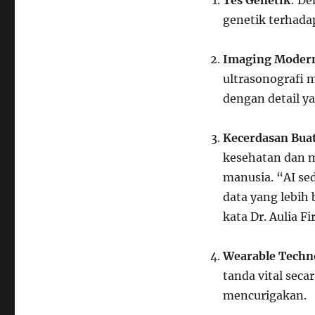
Tes Genetik
: De
genetik terhada
Imaging Moder
ultrasonografi 
dengan detail ya
Kecerdasan Buat
kesehatan dan 
manusia. “AI se
data yang lebih
kata Dr. Aulia F
Wearable Techn
tanda vital seca
mencurigakan.