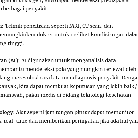
ngan analisis gen, kita dapat mendeteksi predisposisi
p berbagai penyakit.
n
: Teknik pencitraan seperti MRI, CT scan, dan
memungkinkan dokter untuk melihat kondisi organ dal
ng tinggi.
an (AI)
: AI digunakan untuk menganalisis data
membantu mendeteksi pola yang mungkin terlewat oleh
dang merevolusi cara kita mendiagnosis penyakit. Deng
 banyak, kita dapat membuat keputusan yang lebih baik,
irmansyah, pakar medis di bidang teknologi kesehatan.
ology
: Alat seperti jam tangan pintar dapat memonitor
ra real-time dan memberikan peringatan jika ada hal ya