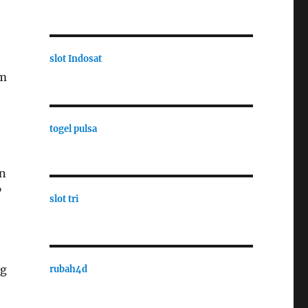
slot Indosat
am
togel pulsa
an
”
slot tri
ng
rubah4d