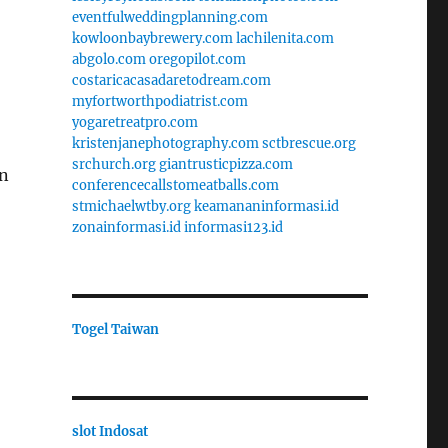
eventfulweddingplanning.com
kowloonbaybrewery.com
lachilenita.com
abgolo.com
oregopilot.com
costaricacasadaretodream.com
myfortworthpodiatrist.com
yogaretreatpro.com
kristenjanephotography.com
sctbrescue.org
srchurch.org
giantrusticpizza.com
an
conferencecallstomeatballs.com
stmichaelwtby.org
keamananinformasi.id
zonainformasi.id
informasi123.id
Togel Taiwan
slot Indosat