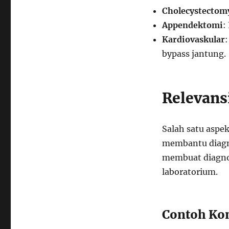
Cholecystectom
Appendektomi
:
Kardiovaskular
bypass jantung.
Relevans
Salah satu aspe
membantu diagno
membuat diagnos
laboratorium.
Contoh Kon