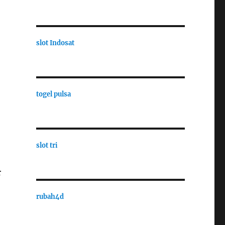
slot Indosat
togel pulsa
slot tri
r
rubah4d