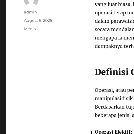
yang luar biasa.
Author
admin
operasi tetap me
Posted
August 6, 2025
dalam perawatan
on
Categories
Medis
secara mendalam
mengapa ia menj
dampaknya terha
Definisi 
Operasi, atau p
manipulasi fisi
Berdasarkan tuj
beberapa jenis, 
Operasi Elektif
: