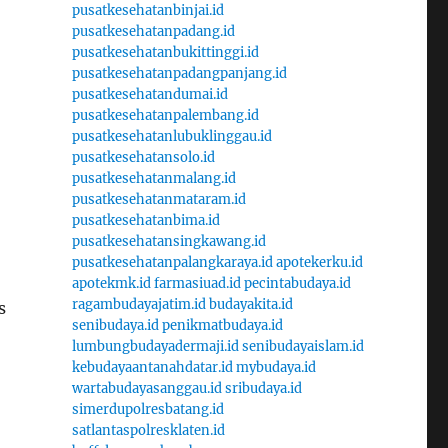
pusatkesehatanbinjai.id
pusatkesehatanpadang.id
pusatkesehatanbukittinggi.id
pusatkesehatanpadangpanjang.id
pusatkesehatandumai.id
pusatkesehatanpalembang.id
pusatkesehatanlubuklinggau.id
pusatkesehatansolo.id
pusatkesehatanmalang.id
pusatkesehatanmataram.id
pusatkesehatanbima.id
pusatkesehatansingkawang.id
pusatkesehatanpalangkaraya.id
apotekerku.id
apotekmk.id
farmasiuad.id
pecintabudaya.id
ragambudayajatim.id
budayakita.id
s
senibudaya.id
penikmatbudaya.id
lumbungbudayadermaji.id
senibudayaislam.id
kebudayaantanahdatar.id
mybudaya.id
wartabudayasanggau.id
sribudaya.id
simerdupolresbatang.id
satlantaspolresklaten.id