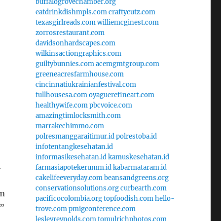
buffalogrovechamber.org
eatdrinkdishmpls.com
craftycutz.com
texasgirlreads.com
williemcginest.com
zorrosrestaurant.com
davidsonhardscapes.com
wilkinsactiongraphics.com
guiltybunnies.com
acemgmtgroup.com
greeneacresfarmhouse.com
cincinnatiukrainianfestival.com
fullhousesa.com
oyaguerefineart.com
healthywife.com
pbcvoice.com
amazingtimlocksmith.com
marrakechimmo.com
polresmanggaraitimur.id
polrestoba.id
infotentangkesehatan.id
informasikesehatan.id
kamuskesehatan.id
i
farmasiapotekerumm.id
kabarmataram.id
cakelifeeveryday.com
beansandgreens.org
conservationsolutions.org
curbearth.com
am
pacificocolombia.org
topfoodish.com
hello-
.”
trove.com
pmigconference.com
lesleyreynolds.com
tomulrichphotos.com