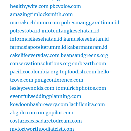
healthywife.com
pbcvoice.com
amazingtimlocksmith.com
marrakechimmo.com
polresmanggaraitimur.id
polrestoba.id
infotentangkesehatan.id
informasikesehatan.id
kamuskesehatan.id
farmasiapotekerumm.id
kabarmataram.id
cakelifeeveryday.com
beansandgreens.org
conservationsolutions.org
curbearth.com
pacificocolombia.org
topfoodish.com
hello-
trove.com
pmigconference.com
lesleyreynolds.com
tomulrichphotos.com
eventfulweddingplanning.com
kowloonbaybrewery.com
lachilenita.com
abgolo.com
oregopilot.com
costaricacasadaretodream.com
myfortworthpodiatrist.com