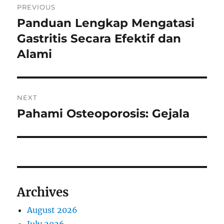
PREVIOUS
navigation
Panduan Lengkap Mengatasi
Previous
post:
Gastritis Secara Efektif dan
Alami
NEXT
Pahami Osteoporosis: Gejala
Next
post:
Archives
August 2026