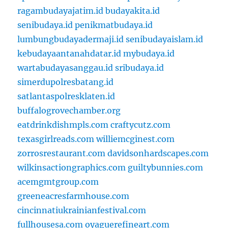
ragambudayajatim.id
budayakita.id
senibudaya.id
penikmatbudaya.id
lumbungbudayadermaji.id
senibudayaislam.id
kebudayaantanahdatar.id
mybudaya.id
wartabudayasanggau.id
sribudaya.id
simerdupolresbatang.id
satlantaspolresklaten.id
buffalogrovechamber.org
eatdrinkdishmpls.com
craftycutz.com
texasgirlreads.com
williemcginest.com
zorrosrestaurant.com
davidsonhardscapes.com
wilkinsactiongraphics.com
guiltybunnies.com
acemgmtgroup.com
greeneacresfarmhouse.com
cincinnatiukrainianfestival.com
fullhousesa.com
oyaguerefineart.com