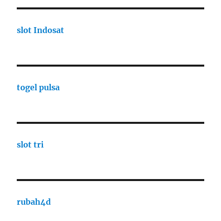
slot Indosat
togel pulsa
slot tri
rubah4d