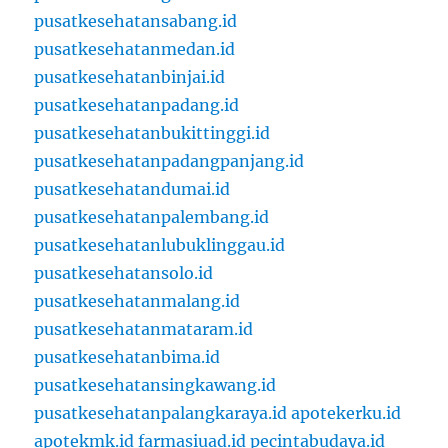
pusatkesehatansabang.id
pusatkesehatanmedan.id
pusatkesehatanbinjai.id
pusatkesehatanpadang.id
pusatkesehatanbukittinggi.id
pusatkesehatanpadangpanjang.id
pusatkesehatandumai.id
pusatkesehatanpalembang.id
pusatkesehatanlubuklinggau.id
pusatkesehatansolo.id
pusatkesehatanmalang.id
pusatkesehatanmataram.id
pusatkesehatanbima.id
pusatkesehatansingkawang.id
pusatkesehatanpalangkaraya.id
apotekerku.id
apotekmk.id
farmasiuad.id
pecintabudaya.id