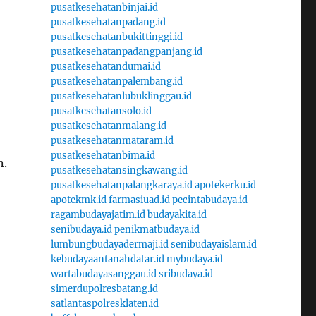
pusatkesehatanbinjai.id
pusatkesehatanpadang.id
pusatkesehatanbukittinggi.id
pusatkesehatanpadangpanjang.id
pusatkesehatandumai.id
pusatkesehatanpalembang.id
pusatkesehatanlubuklinggau.id
pusatkesehatansolo.id
pusatkesehatanmalang.id
pusatkesehatanmataram.id
pusatkesehatanbima.id
n.
pusatkesehatansingkawang.id
pusatkesehatanpalangkaraya.id
apotekerku.id
apotekmk.id
farmasiuad.id
pecintabudaya.id
ragambudayajatim.id
budayakita.id
senibudaya.id
penikmatbudaya.id
lumbungbudayadermaji.id
senibudayaislam.id
kebudayaantanahdatar.id
mybudaya.id
wartabudayasanggau.id
sribudaya.id
simerdupolresbatang.id
satlantaspolresklaten.id