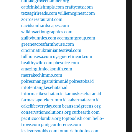
buffalogrovechamber.org
eatdrinkdishmpls.com
craftycutz.com
texasgirlreads.com
williemcginest.com
zorrosrestaurant.com
davidsonhardscapes.com
wilkinsactiongraphics.com
guiltybunnies.com
acemgmtgroup.com
greeneacresfarmhouse.com
cincinnatiukrainianfestival.com
fullhousesa.com
oyaguerefineart.com
healthywife.com
pbcvoice.com
amazingtimlocksmith.com
marrakechimmo.com
polresmanggaraitimur.id
polrestoba.id
infotentangkesehatan.id
informasikesehatan.id
kamuskesehatan.id
farmasiapotekerumm.id
kabarmataram.id
cakelifeeveryday.com
beansandgreens.org
conservationsolutions.org
curbearth.com
pacificocolombia.org
topfoodish.com
hello-
trove.com
pmigconference.com
lesleyreynolds.com
tomulrichphotos.com