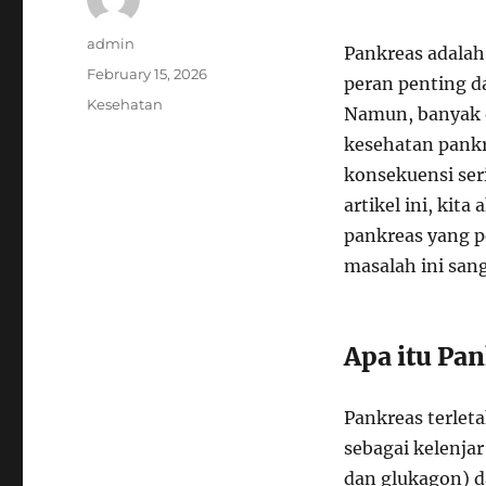
Author
admin
Pankreas adalah
Posted
February 15, 2026
peran penting d
on
Categories
Kesehatan
Namun, banyak 
kesehatan pank
konsekuensi ser
artikel ini, ki
pankreas yang p
masalah ini sang
Apa itu Pa
Pankreas terlet
sebagai kelenja
dan glukagon) d