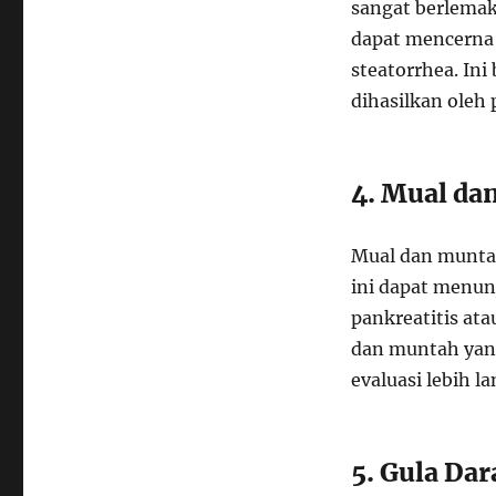
sangat berlema
dapat mencerna 
steatorrhea. Ini
dihasilkan oleh 
4. Mual da
Mual dan muntah
ini dapat menu
pankreatitis at
dan muntah yang
evaluasi lebih la
5. Gula Da