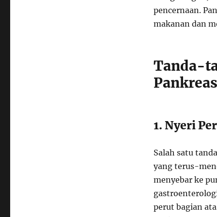
pencernaan. Pa
makanan dan me
Tanda-ta
Pankrea
1. Nyeri Pe
Salah satu tand
yang terus-mener
menyebar ke pun
gastroenterologi
perut bagian ata