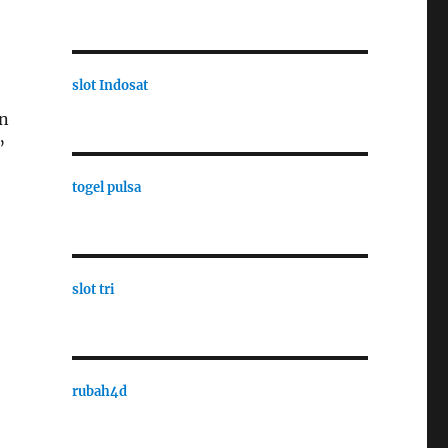
slot Indosat
an
”
togel pulsa
slot tri
rubah4d