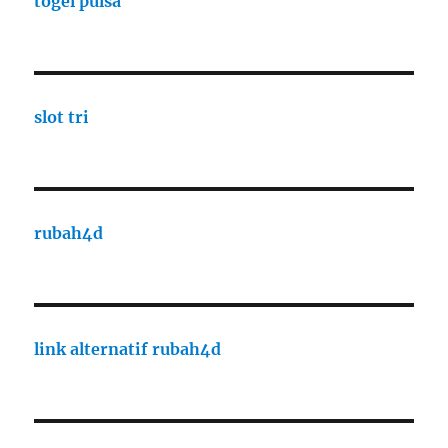
togel pulsa
slot tri
rubah4d
link alternatif rubah4d