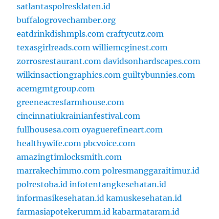
satlantaspolresklaten.id
buffalogrovechamber.org
eatdrinkdishmpls.com
craftycutz.com
texasgirlreads.com
williemcginest.com
zorrosrestaurant.com
davidsonhardscapes.com
wilkinsactiongraphics.com
guiltybunnies.com
acemgmtgroup.com
greeneacresfarmhouse.com
cincinnatiukrainianfestival.com
fullhousesa.com
oyaguerefineart.com
healthywife.com
pbcvoice.com
amazingtimlocksmith.com
marrakechimmo.com
polresmanggaraitimur.id
polrestoba.id
infotentangkesehatan.id
informasikesehatan.id
kamuskesehatan.id
farmasiapotekerumm.id
kabarmataram.id