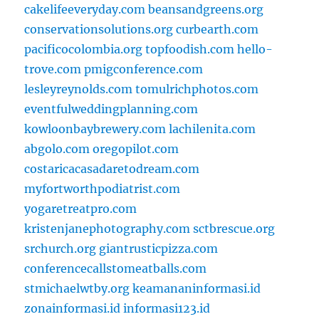
cakelifeeveryday.com
beansandgreens.org
conservationsolutions.org
curbearth.com
pacificocolombia.org
topfoodish.com
hello-
trove.com
pmigconference.com
lesleyreynolds.com
tomulrichphotos.com
eventfulweddingplanning.com
kowloonbaybrewery.com
lachilenita.com
abgolo.com
oregopilot.com
costaricacasadaretodream.com
myfortworthpodiatrist.com
yogaretreatpro.com
kristenjanephotography.com
sctbrescue.org
srchurch.org
giantrusticpizza.com
conferencecallstomeatballs.com
stmichaelwtby.org
keamananinformasi.id
zonainformasi.id
informasi123.id