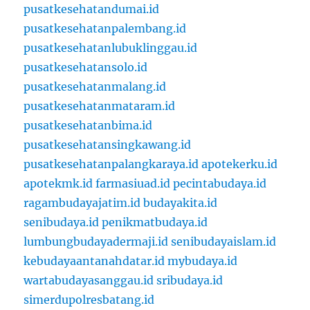
pusatkesehatandumai.id
pusatkesehatanpalembang.id
pusatkesehatanlubuklinggau.id
pusatkesehatansolo.id
pusatkesehatanmalang.id
pusatkesehatanmataram.id
pusatkesehatanbima.id
pusatkesehatansingkawang.id
pusatkesehatanpalangkaraya.id
apotekerku.id
apotekmk.id
farmasiuad.id
pecintabudaya.id
ragambudayajatim.id
budayakita.id
senibudaya.id
penikmatbudaya.id
lumbungbudayadermaji.id
senibudayaislam.id
kebudayaantanahdatar.id
mybudaya.id
wartabudayasanggau.id
sribudaya.id
simerdupolresbatang.id