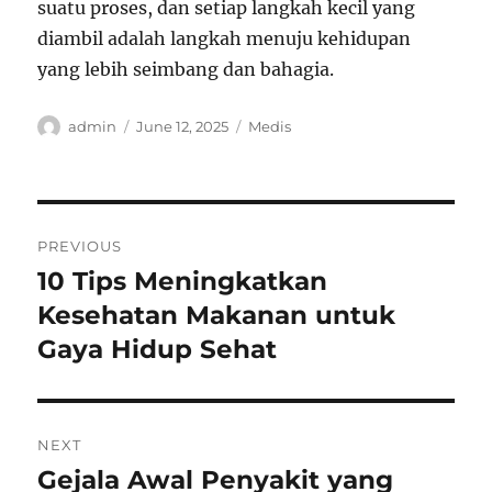
suatu proses, dan setiap langkah kecil yang
diambil adalah langkah menuju kehidupan
yang lebih seimbang dan bahagia.
Author
Posted
Categories
admin
June 12, 2025
Medis
on
Post
PREVIOUS
navigation
10 Tips Meningkatkan
Previous
post:
Kesehatan Makanan untuk
Gaya Hidup Sehat
NEXT
Gejala Awal Penyakit yang
Next