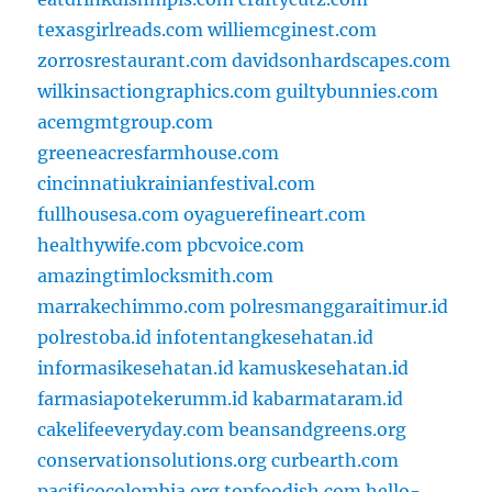
texasgirlreads.com
williemcginest.com
zorrosrestaurant.com
davidsonhardscapes.com
wilkinsactiongraphics.com
guiltybunnies.com
acemgmtgroup.com
greeneacresfarmhouse.com
cincinnatiukrainianfestival.com
fullhousesa.com
oyaguerefineart.com
healthywife.com
pbcvoice.com
amazingtimlocksmith.com
marrakechimmo.com
polresmanggaraitimur.id
polrestoba.id
infotentangkesehatan.id
informasikesehatan.id
kamuskesehatan.id
farmasiapotekerumm.id
kabarmataram.id
cakelifeeveryday.com
beansandgreens.org
conservationsolutions.org
curbearth.com
pacificocolombia.org
topfoodish.com
hello-