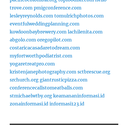
trove.com
pmigconference.com
lesleyreynolds.com
tomulrichphotos.com
eventfulweddingplanning.com
kowloonbaybrewery.com
lachilenita.com
abgolo.com
oregopilot.com
costaricacasadaretodream.com
myfortworthpodiatrist.com
yogaretreatpro.com
kristenjanephotography.com
sctbrescue.org
srchurch.org
giantrusticpizza.com
conferencecallstomeatballs.com
stmichaelwtby.org
keamananinformasi.id
zonainformasi.id
informasi123.id