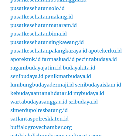
pusatkesehatansolo.id
pusatkesehatanmalang.id
pusatkesehatanmataram.id
pusatkesehatanbima.id
pusatkesehatansingkawang.id
pusatkesehatanpalangkaraya.id
apotekerku.id
apotekmk.id
farmasiuad.id
pecintabudaya.id
ragambudayajatim.id
budayakita.id
senibudaya.id
penikmatbudaya.id
lumbungbudayadermaji.id
senibudayaislam.id
kebudayaantanahdatar.id
mybudaya.id
wartabudayasanggau.id
sribudaya.id
simerdupolresbatang.id
satlantaspolresklaten.id
buffalogrovechamber.org
eatdrinkdishmpls.com
craftycutz.com