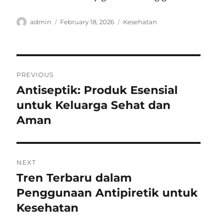
Author
Posted
Categories
admin
February 18, 2026
Kesehatan
on
Post
PREVIOUS
navigation
Antiseptik: Produk Esensial
Previous
post:
untuk Keluarga Sehat dan
Aman
NEXT
Tren Terbaru dalam
Next
post:
Penggunaan Antipiretik untuk
Kesehatan