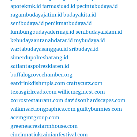
apotekmk.id
farmasiuad.id
pecintabudaya.id
ragambudayajatim.id
budayakita.id
senibudaya.id
penikmatbudaya.id
lumbungbudayadermaji.id
senibudayaislam.id
kebudayaantanahdatar.id
mybudaya.id
wartabudayasanggau.id
sribudaya.id
simerdupolresbatang.id
satlantaspolresklaten.id
buffalogrovechamber.org
eatdrinkdishmpls.com
craftycutz.com
texasgirlreads.com
williemcginest.com
zorrosrestaurant.com
davidsonhardscapes.com
wilkinsactiongraphics.com
guiltybunnies.com
acemgmtgroup.com
greeneacresfarmhouse.com
cincinnatiukrainianfestival.com