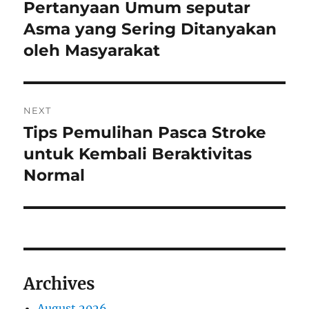
navigation
Pertanyaan Umum seputar
Previous
post:
Asma yang Sering Ditanyakan
oleh Masyarakat
NEXT
Tips Pemulihan Pasca Stroke
Next
post:
untuk Kembali Beraktivitas
Normal
Archives
August 2026