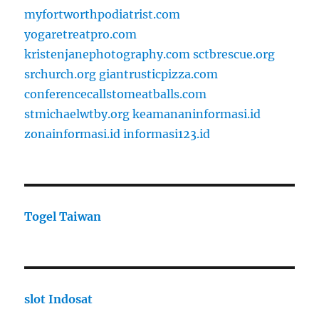
myfortworthpodiatrist.com
yogaretreatpro.com
kristenjanephotography.com
sctbrescue.org
srchurch.org
giantrusticpizza.com
conferencecallstomeatballs.com
stmichaelwtby.org
keamananinformasi.id
zonainformasi.id
informasi123.id
Togel Taiwan
slot Indosat