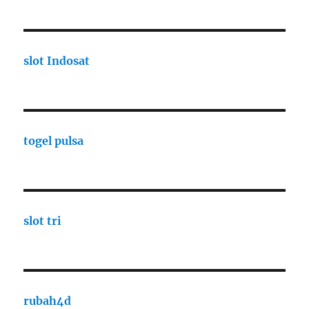
slot Indosat
togel pulsa
slot tri
rubah4d