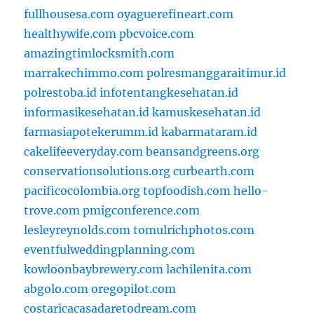
fullhousesa.com
oyaguerefineart.com
healthywife.com
pbcvoice.com
amazingtimlocksmith.com
marrakechimmo.com
polresmanggaraitimur.id
polrestoba.id
infotentangkesehatan.id
informasikesehatan.id
kamuskesehatan.id
farmasiapotekerumm.id
kabarmataram.id
cakelifeeveryday.com
beansandgreens.org
conservationsolutions.org
curbearth.com
pacificocolombia.org
topfoodish.com
hello-
trove.com
pmigconference.com
lesleyreynolds.com
tomulrichphotos.com
eventfulweddingplanning.com
kowloonbaybrewery.com
lachilenita.com
abgolo.com
oregopilot.com
costaricacasadaretodream.com