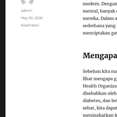
modern. Dengan
Author
admin
mental, banyak 
Posted
May 30, 2026
mereka. Dalam a
on
Categories
Kesehatan
sederhana yang 
menciptakan gay
Mengapa 
Sebelum kita mas
lihat mengapa g
Health Organiza
disebabkan oleh 
diabetes, dan b
sehat, kita dap
meningkatkan ku