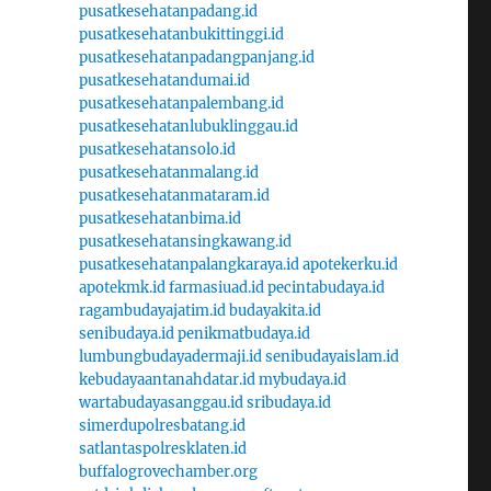
pusatkesehatanpadang.id
pusatkesehatanbukittinggi.id
pusatkesehatanpadangpanjang.id
pusatkesehatandumai.id
pusatkesehatanpalembang.id
pusatkesehatanlubuklinggau.id
pusatkesehatansolo.id
pusatkesehatanmalang.id
pusatkesehatanmataram.id
pusatkesehatanbima.id
pusatkesehatansingkawang.id
pusatkesehatanpalangkaraya.id
apotekerku.id
apotekmk.id
farmasiuad.id
pecintabudaya.id
ragambudayajatim.id
budayakita.id
senibudaya.id
penikmatbudaya.id
lumbungbudayadermaji.id
senibudayaislam.id
kebudayaantanahdatar.id
mybudaya.id
wartabudayasanggau.id
sribudaya.id
simerdupolresbatang.id
satlantaspolresklaten.id
buffalogrovechamber.org