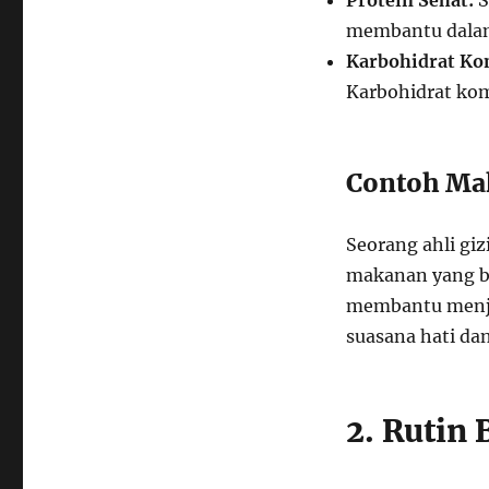
Protein Sehat:
S
membantu dalam
Karbohidrat Ko
Karbohidrat kom
Contoh Ma
Seorang ahli gi
makanan yang be
membantu menja
suasana hati da
2. Rutin