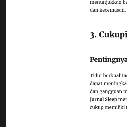
menunjukkan bah
dan kecemasan.
3. Cukup
Pentingnya
Tidur berkualita
dapat meningkat
dan gangguan me
Jurnal Sleep
men
cukup memiliki t