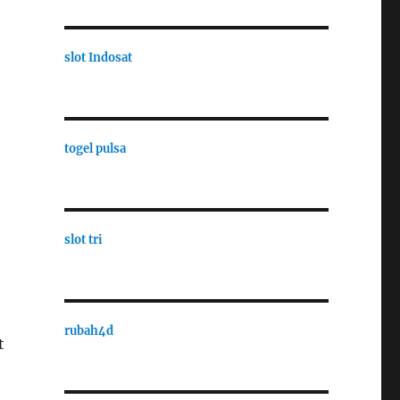
slot Indosat
togel pulsa
slot tri
rubah4d
t