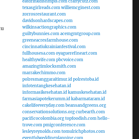
eatdrinkdishmpls.com
craftycutz.com
texasgirlreads.com
williemcginest.com
zorrosrestaurant.com
davidsonhardscapes.com
wilkinsactiongraphics.com
tu
guiltybunnies.com
acemgmtgroup.com
greeneacresfarmhouse.com
cincinnatiukrainianfestival.com
fullhousesa.com
oyaguerefineart.com
healthywife.com
pbcvoice.com
amazingtimlocksmith.com
marrakechimmo.com
polresmanggaraitimur.id
polrestoba.id
infotentangkesehatan.id
informasikesehatan.id
kamuskesehatan.id
farmasiapotekerumm.id
kabarmataram.id
cakelifeeveryday.com
beansandgreens.org
conservationsolutions.org
curbearth.com
pacificocolombia.org
topfoodish.com
hello-
trove.com
pmigconference.com
lesleyreynolds.com
tomulrichphotos.com
eventfulweddingplanning.com