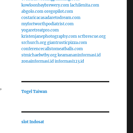
kowloonbaybrewery.com
lachilenita.com
abgolo.com
oregopilot.com
costaricacasadaretodream.com
myfortworthpodiatrist.com
yogaretreatpro.com
kristenjanephotography.com
sctbrescue.org
srchurch.org
giantrusticpizza.com
conferencecallstomeatballs.com
stmichaelwtby.org
keamananinformasi.id
zonainformasi.id
informasi123.id
,
Togel Taiwan
slot Indosat