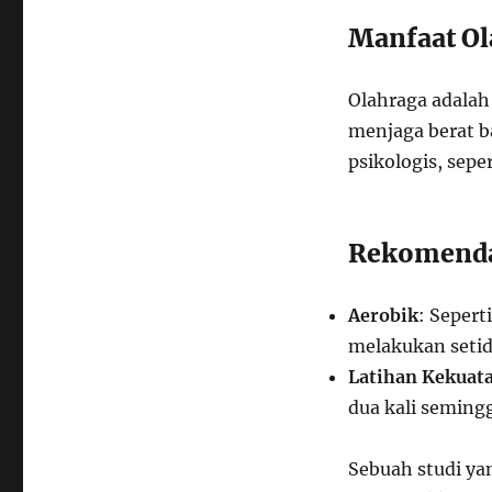
Manfaat Ol
Olahraga adalah
menjaga berat ba
psikologis, sep
Rekomendas
Aerobik
: Sepert
melakukan setid
Latihan Kekuat
dua kali seming
Sebuah studi ya