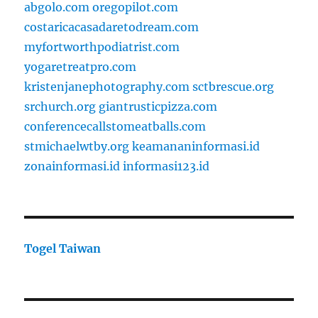
abgolo.com
oregopilot.com
costaricacasadaretodream.com
myfortworthpodiatrist.com
yogaretreatpro.com
kristenjanephotography.com
sctbrescue.org
srchurch.org
giantrusticpizza.com
conferencecallstomeatballs.com
stmichaelwtby.org
keamananinformasi.id
zonainformasi.id
informasi123.id
Togel Taiwan