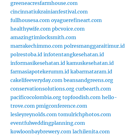
greeneacresfarmhouse.com
cincinnatiukrainianfestival.com
fullhousesa.com
oyaguerefineart.com
healthywife.com
pbcvoice.com
amazingtimlocksmith.com
marrakechimmo.com
polresmanggaraitimur.id
polrestoba.id
infotentangkesehatan.id
informasikesehatan.id
kamuskesehatan.id
farmasiapotekerumm.id
kabarmataram.id
cakelifeeveryday.com
beansandgreens.org
conservationsolutions.org
curbearth.com
pacificocolombia.org
topfoodish.com
hello-
trove.com
pmigconference.com
lesleyreynolds.com
tomulrichphotos.com
eventfulweddingplanning.com
kowloonbaybrewery.com
lachilenita.com