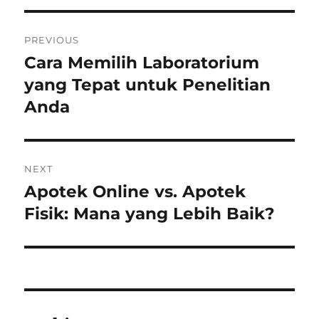
Post
PREVIOUS
navigation
Cara Memilih Laboratorium
Previous
post:
yang Tepat untuk Penelitian
Anda
NEXT
Apotek Online vs. Apotek
Next
post:
Fisik: Mana yang Lebih Baik?