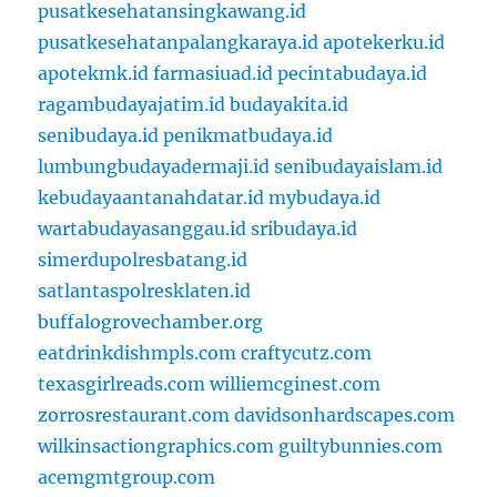
pusatkesehatansingkawang.id
pusatkesehatanpalangkaraya.id
apotekerku.id
apotekmk.id
farmasiuad.id
pecintabudaya.id
ragambudayajatim.id
budayakita.id
senibudaya.id
penikmatbudaya.id
lumbungbudayadermaji.id
senibudayaislam.id
kebudayaantanahdatar.id
mybudaya.id
wartabudayasanggau.id
sribudaya.id
simerdupolresbatang.id
satlantaspolresklaten.id
buffalogrovechamber.org
eatdrinkdishmpls.com
craftycutz.com
texasgirlreads.com
williemcginest.com
zorrosrestaurant.com
davidsonhardscapes.com
wilkinsactiongraphics.com
guiltybunnies.com
acemgmtgroup.com