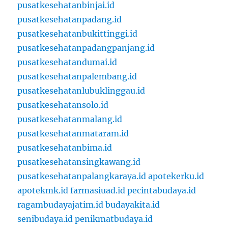
pusatkesehatanbinjai.id
pusatkesehatanpadang.id
pusatkesehatanbukittinggi.id
pusatkesehatanpadangpanjang.id
pusatkesehatandumai.id
pusatkesehatanpalembang.id
pusatkesehatanlubuklinggau.id
pusatkesehatansolo.id
pusatkesehatanmalang.id
pusatkesehatanmataram.id
pusatkesehatanbima.id
pusatkesehatansingkawang.id
pusatkesehatanpalangkaraya.id
apotekerku.id
apotekmk.id
farmasiuad.id
pecintabudaya.id
ragambudayajatim.id
budayakita.id
senibudaya.id
penikmatbudaya.id