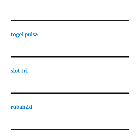
togel pulsa
slot tri
rubah4d