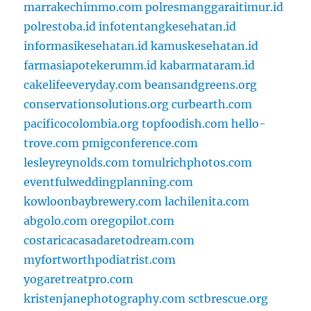
marrakechimmo.com
polresmanggaraitimur.id
polrestoba.id
infotentangkesehatan.id
informasikesehatan.id
kamuskesehatan.id
farmasiapotekerumm.id
kabarmataram.id
cakelifeeveryday.com
beansandgreens.org
conservationsolutions.org
curbearth.com
pacificocolombia.org
topfoodish.com
hello-
trove.com
pmigconference.com
lesleyreynolds.com
tomulrichphotos.com
eventfulweddingplanning.com
kowloonbaybrewery.com
lachilenita.com
abgolo.com
oregopilot.com
costaricacasadaretodream.com
myfortworthpodiatrist.com
yogaretreatpro.com
kristenjanephotography.com
sctbrescue.org