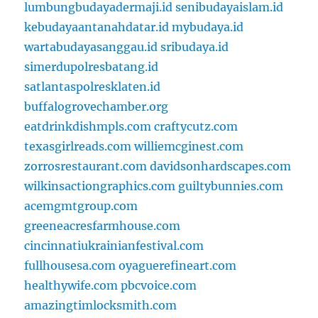
lumbungbudayadermaji.id
senibudayaislam.id
kebudayaantanahdatar.id
mybudaya.id
wartabudayasanggau.id
sribudaya.id
simerdupolresbatang.id
satlantaspolresklaten.id
buffalogrovechamber.org
eatdrinkdishmpls.com
craftycutz.com
texasgirlreads.com
williemcginest.com
zorrosrestaurant.com
davidsonhardscapes.com
wilkinsactiongraphics.com
guiltybunnies.com
acemgmtgroup.com
greeneacresfarmhouse.com
cincinnatiukrainianfestival.com
fullhousesa.com
oyaguerefineart.com
healthywife.com
pbcvoice.com
amazingtimlocksmith.com