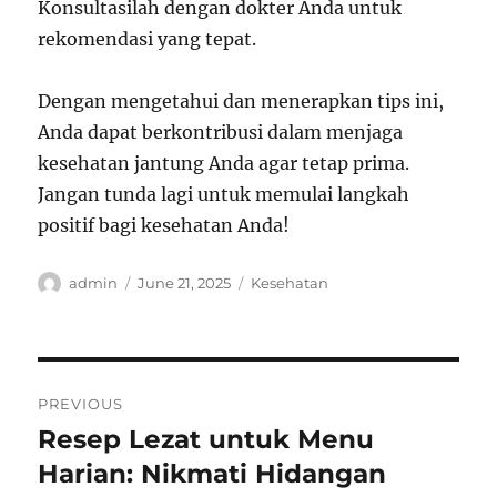
Konsultasilah dengan dokter Anda untuk
rekomendasi yang tepat.
Dengan mengetahui dan menerapkan tips ini,
Anda dapat berkontribusi dalam menjaga
kesehatan jantung Anda agar tetap prima.
Jangan tunda lagi untuk memulai langkah
positif bagi kesehatan Anda!
Author
Posted
Categories
admin
June 21, 2025
Kesehatan
on
Post
PREVIOUS
navigation
Resep Lezat untuk Menu
Previous
post:
Harian: Nikmati Hidangan