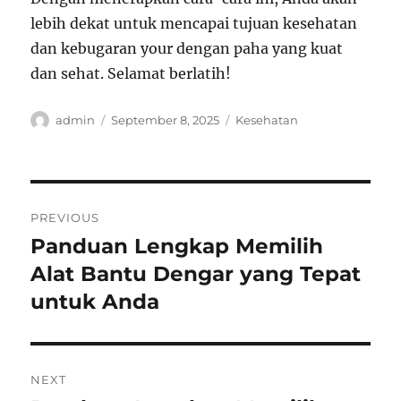
lebih dekat untuk mencapai tujuan kesehatan
dan kebugaran your dengan paha yang kuat
dan sehat. Selamat berlatih!
Author
Posted
Categories
admin
September 8, 2025
Kesehatan
on
Post
PREVIOUS
navigation
Panduan Lengkap Memilih
Previous
post:
Alat Bantu Dengar yang Tepat
untuk Anda
NEXT