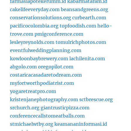
farmasiapotekerumm.id
kabarmataram.id
cakelifeeveryday.com
beansandgreens.org
conservationsolutions.org
curbearth.com
pacificocolombia.org
topfoodish.com
hello-
trove.com
pmigconference.com
lesleyreynolds.com
tomulrichphotos.com
eventfulweddingplanning.com
kowloonbaybrewery.com
lachilenita.com
abgolo.com
oregopilot.com
costaricacasadaretodream.com
myfortworthpodiatrist.com
yogaretreatpro.com
kristenjanephotography.com
sctbrescue.org
srchurch.org
giantrusticpizza.com
conferencecallstomeatballs.com
stmichaelwtby.org
keamananinformasi.id