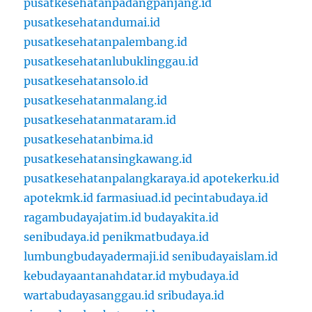
pusatkesehatanpadangpanjang.id
pusatkesehatandumai.id
pusatkesehatanpalembang.id
pusatkesehatanlubuklinggau.id
pusatkesehatansolo.id
pusatkesehatanmalang.id
pusatkesehatanmataram.id
pusatkesehatanbima.id
pusatkesehatansingkawang.id
pusatkesehatanpalangkaraya.id
apotekerku.id
apotekmk.id
farmasiuad.id
pecintabudaya.id
ragambudayajatim.id
budayakita.id
senibudaya.id
penikmatbudaya.id
lumbungbudayadermaji.id
senibudayaislam.id
kebudayaantanahdatar.id
mybudaya.id
wartabudayasanggau.id
sribudaya.id