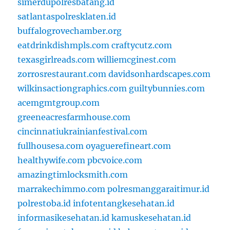
simerdupolresbatang.id
satlantaspolresklaten.id
buffalogrovechamber.org
eatdrinkdishmpls.com
craftycutz.com
texasgirlreads.com
williemcginest.com
zorrosrestaurant.com
davidsonhardscapes.com
wilkinsactiongraphics.com
guiltybunnies.com
acemgmtgroup.com
greeneacresfarmhouse.com
cincinnatiukrainianfestival.com
fullhousesa.com
oyaguerefineart.com
healthywife.com
pbcvoice.com
amazingtimlocksmith.com
marrakechimmo.com
polresmanggaraitimur.id
polrestoba.id
infotentangkesehatan.id
informasikesehatan.id
kamuskesehatan.id