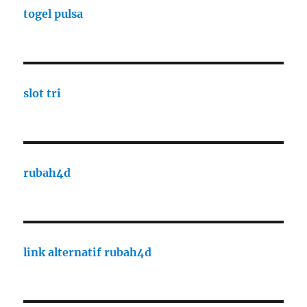
togel pulsa
slot tri
rubah4d
link alternatif rubah4d