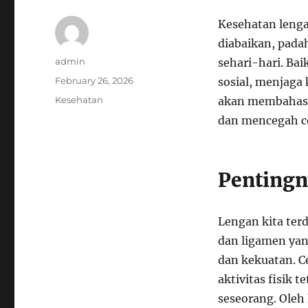
Kesehatan lengan
diabaikan, padah
Author
admin
sehari-hari. Bai
Posted
February 26, 2026
sosial, menjaga 
on
Categories
Kesehatan
akan membahas 
dan mencegah c
Pentingn
Lengan kita terd
dan ligamen ya
dan kekuatan. C
aktivitas fisik 
seseorang. Oleh