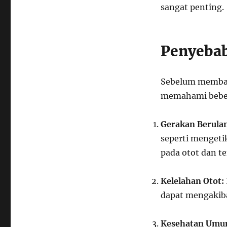
sangat penting.
Penyebab
Sebelum membah
memahami beber
Gerakan Berula
seperti mengeti
pada otot dan t
Kelelahan Otot:
dapat mengakiba
Kesehatan Umu