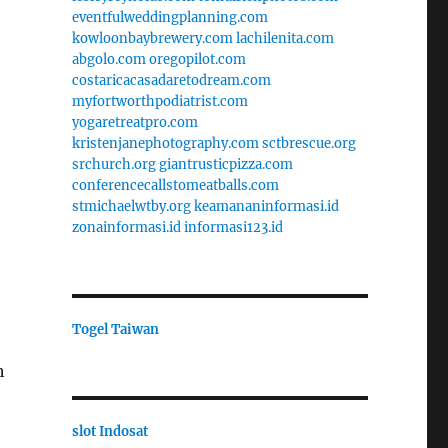
eventfulweddingplanning.com
kowloonbaybrewery.com
lachilenita.com
abgolo.com
oregopilot.com
costaricacasadaretodream.com
myfortworthpodiatrist.com
yogaretreatpro.com
kristenjanephotography.com
sctbrescue.org
srchurch.org
giantrusticpizza.com
conferencecallstomeatballs.com
stmichaelwtby.org
keamananinformasi.id
zonainformasi.id
informasi123.id
Togel Taiwan
h
slot Indosat