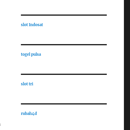
slot Indosat
togel pulsa
slot tri
rubah4d
a