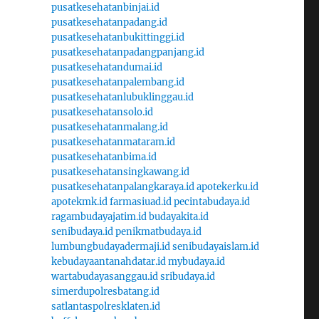
pusatkesehatanbinjai.id
pusatkesehatanpadang.id
pusatkesehatanbukittinggi.id
pusatkesehatanpadangpanjang.id
pusatkesehatandumai.id
pusatkesehatanpalembang.id
pusatkesehatanlubuklinggau.id
pusatkesehatansolo.id
pusatkesehatanmalang.id
pusatkesehatanmataram.id
pusatkesehatanbima.id
pusatkesehatansingkawang.id
pusatkesehatanpalangkaraya.id
apotekerku.id
apotekmk.id
farmasiuad.id
pecintabudaya.id
ragambudayajatim.id
budayakita.id
senibudaya.id
penikmatbudaya.id
lumbungbudayadermaji.id
senibudayaislam.id
kebudayaantanahdatar.id
mybudaya.id
wartabudayasanggau.id
sribudaya.id
simerdupolresbatang.id
satlantaspolresklaten.id