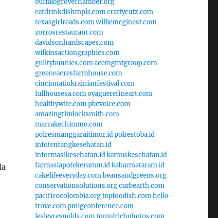
buffalogrovechamber.org
eatdrinkdishmpls.com
craftycutz.com
texasgirlreads.com
williemcginest.com
zorrosrestaurant.com
davidsonhardscapes.com
wilkinsactiongraphics.com
guiltybunnies.com
acemgmtgroup.com
greeneacresfarmhouse.com
cincinnatiukrainianfestival.com
fullhousesa.com
oyaguerefineart.com
healthywife.com
pbcvoice.com
amazingtimlocksmith.com
marrakechimmo.com
polresmanggaraitimur.id
polrestoba.id
infotentangkesehatan.id
informasikesehatan.id
kamuskesehatan.id
farmasiapotekerumm.id
kabarmataram.id
da
cakelifeeveryday.com
beansandgreens.org
conservationsolutions.org
curbearth.com
pacificocolombia.org
topfoodish.com
hello-
trove.com
pmigconference.com
lesleyreynolds.com
tomulrichphotos.com