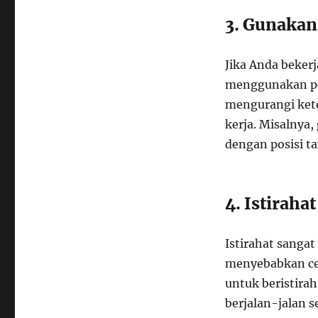
3. Gunakan
Jika Anda beker
menggunakan pe
mengurangi ket
kerja. Misalnya
dengan posisi t
4. Istiraha
Istirahat sanga
menyebabkan ced
untuk beristira
berjalan-jalan 