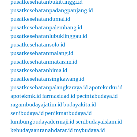
pusatkesehatanbukittinggi.id
pusatkesehatanpadangpanjang.id
pusatkesehatandumai.id
pusatkesehatanpalembang.id
pusatkesehatanlubuklinggau.id
pusatkesehatansolo.id
pusatkesehatanmalang.id
pusatkesehatanmataram.id
pusatkesehatanbima.id
pusatkesehatansingkawang.id
pusatkesehatanpalangkaraya.id
apotekerku.id
apotekmk.id
farmasiuad.id
pecintabudaya.id
ragambudayajatim.id
budayakita.id
senibudaya.id
penikmatbudaya.id
lumbungbudayadermaji.id
senibudayaislam.id
kebudayaantanahdatar.id
mybudaya.id