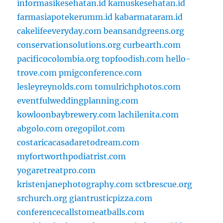
informasikesehatan.id
kamuskesehatan.id
farmasiapotekerumm.id
kabarmataram.id
cakelifeeveryday.com
beansandgreens.org
conservationsolutions.org
curbearth.com
pacificocolombia.org
topfoodish.com
hello-
trove.com
pmigconference.com
lesleyreynolds.com
tomulrichphotos.com
eventfulweddingplanning.com
kowloonbaybrewery.com
lachilenita.com
abgolo.com
oregopilot.com
costaricacasadaretodream.com
myfortworthpodiatrist.com
yogaretreatpro.com
kristenjanephotography.com
sctbrescue.org
srchurch.org
giantrusticpizza.com
conferencecallstomeatballs.com