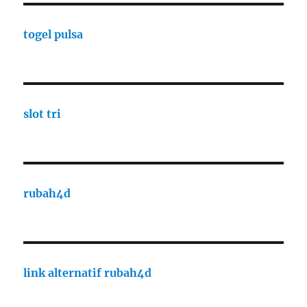
togel pulsa
slot tri
rubah4d
link alternatif rubah4d