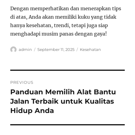
Dengan memperhatikan dan menerapkan tips
di atas, Anda akan memiliki kuku yang tidak
hanya kesehatan, trendi, tetapi juga siap
menghadapi musim panas dengan gaya!
Author
Posted
Categories
admin
September 11, 2025
Kesehatan
on
Post
PREVIOUS
navigation
Panduan Memilih Alat Bantu
Previous
post:
Jalan Terbaik untuk Kualitas
Hidup Anda