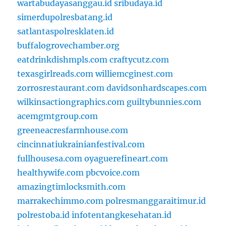
wartabudayasanggau.id
sribudaya.id
simerdupolresbatang.id
satlantaspolresklaten.id
buffalogrovechamber.org
eatdrinkdishmpls.com
craftycutz.com
texasgirlreads.com
williemcginest.com
zorrosrestaurant.com
davidsonhardscapes.com
wilkinsactiongraphics.com
guiltybunnies.com
acemgmtgroup.com
greeneacresfarmhouse.com
cincinnatiukrainianfestival.com
fullhousesa.com
oyaguerefineart.com
healthywife.com
pbcvoice.com
amazingtimlocksmith.com
marrakechimmo.com
polresmanggaraitimur.id
polrestoba.id
infotentangkesehatan.id