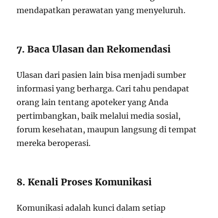
mendapatkan perawatan yang menyeluruh.
7. Baca Ulasan dan Rekomendasi
Ulasan dari pasien lain bisa menjadi sumber
informasi yang berharga. Cari tahu pendapat
orang lain tentang apoteker yang Anda
pertimbangkan, baik melalui media sosial,
forum kesehatan, maupun langsung di tempat
mereka beroperasi.
8. Kenali Proses Komunikasi
Komunikasi adalah kunci dalam setiap