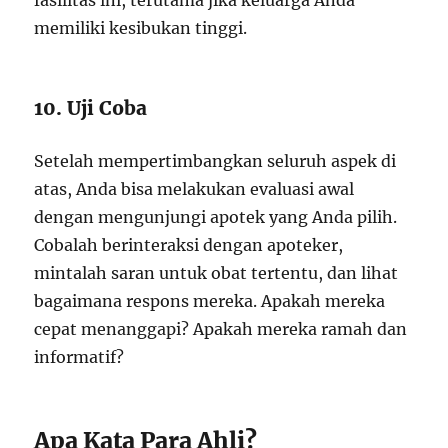
fasilitas ini, terutama jika keluarga Anda
memiliki kesibukan tinggi.
10. Uji Coba
Setelah mempertimbangkan seluruh aspek di
atas, Anda bisa melakukan evaluasi awal
dengan mengunjungi apotek yang Anda pilih.
Cobalah berinteraksi dengan apoteker,
mintalah saran untuk obat tertentu, dan lihat
bagaimana respons mereka. Apakah mereka
cepat menanggapi? Apakah mereka ramah dan
informatif?
Apa Kata Para Ahli?