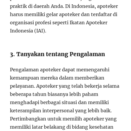
praktik di daerah Anda. Di Indonesia, apoteker
harus memiliki gelar apoteker dan terdaftar di
organisasi profesi seperti Ikatan Apoteker
Indonesia (IAI).
3. Tanyakan tentang Pengalaman
Pengalaman apoteker dapat memengaruhi
kemampuan mereka dalam memberikan
pelayanan. Apoteker yang telah bekerja selama
beberapa tahun biasanya lebih paham
menghadapi berbagai situasi dan memiliki
keterampilan interpersonal yang lebih baik.
Pertimbangkan untuk memilih apoteker yang
memiliki latar belakang di bidang kesehatan