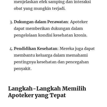
menjelaskan efek samping dan interaksi
obat yang mungkin terjadi.
Dukungan dalam Perawatan
: Apoteker
dapat memberikan dukungan dalam
pengelolaan kondisi kesehatan kronis.
Pendidikan Kesehatan
: Mereka juga dapat
membantu keluarga dalam memahami
pentingnya kesehatan dan pencegahan
penyakit.
Langkah-Langkah Memilih
Apoteker yang Tepat