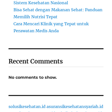
Sistem Kesehatan Nasional
Bisa Sehat dengan Makanan Sehat: Panduan
Memilih Nutrisi Tepat
Cara Mencari Klinik yang Tepat untuk
Perawatan Medis Anda
Recent Comments
No comments to show.
solusikesehatan.id
asuransikesehatansyariah.id