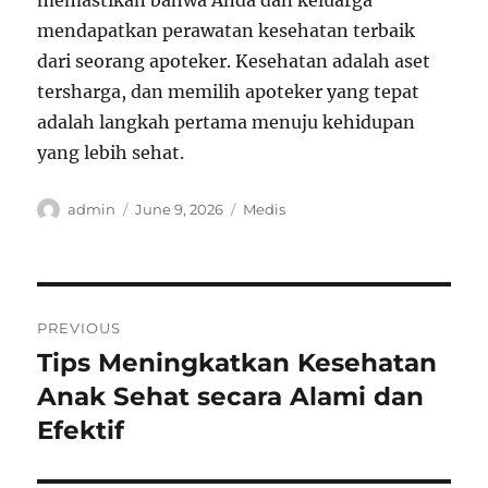
memastikan bahwa Anda dan keluarga
mendapatkan perawatan kesehatan terbaik
dari seorang apoteker. Kesehatan adalah aset
tersharga, dan memilih apoteker yang tepat
adalah langkah pertama menuju kehidupan
yang lebih sehat.
Author
Posted
Categories
admin
June 9, 2026
Medis
on
Post
PREVIOUS
navigation
Tips Meningkatkan Kesehatan
Previous
post:
Anak Sehat secara Alami dan
Efektif