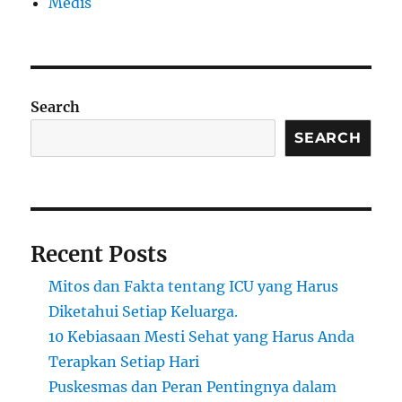
Medis
Search
SEARCH
Recent Posts
Mitos dan Fakta tentang ICU yang Harus
Diketahui Setiap Keluarga.
10 Kebiasaan Mesti Sehat yang Harus Anda
Terapkan Setiap Hari
Puskesmas dan Peran Pentingnya dalam