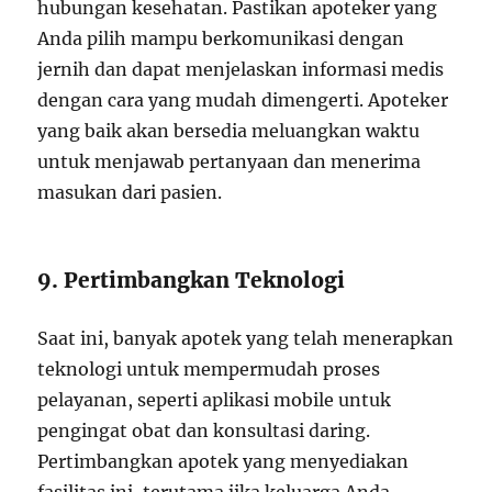
hubungan kesehatan. Pastikan apoteker yang
Anda pilih mampu berkomunikasi dengan
jernih dan dapat menjelaskan informasi medis
dengan cara yang mudah dimengerti. Apoteker
yang baik akan bersedia meluangkan waktu
untuk menjawab pertanyaan dan menerima
masukan dari pasien.
9. Pertimbangkan Teknologi
Saat ini, banyak apotek yang telah menerapkan
teknologi untuk mempermudah proses
pelayanan, seperti aplikasi mobile untuk
pengingat obat dan konsultasi daring.
Pertimbangkan apotek yang menyediakan