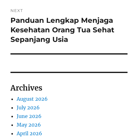
NEXT
Panduan Lengkap Menjaga
Next
post:
Kesehatan Orang Tua Sehat
Sepanjang Usia
Archives
August 2026
July 2026
June 2026
May 2026
April 2026