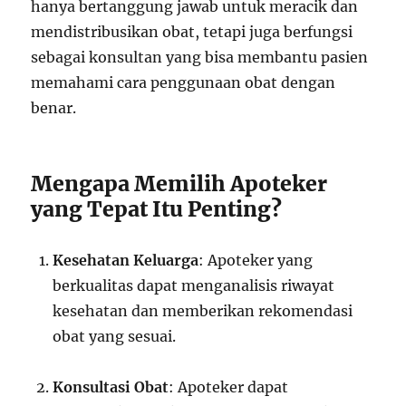
hanya bertanggung jawab untuk meracik dan
mendistribusikan obat, tetapi juga berfungsi
sebagai konsultan yang bisa membantu pasien
memahami cara penggunaan obat dengan
benar.
Mengapa Memilih Apoteker
yang Tepat Itu Penting?
Kesehatan Keluarga
: Apoteker yang
berkualitas dapat menganalisis riwayat
kesehatan dan memberikan rekomendasi
obat yang sesuai.
Konsultasi Obat
: Apoteker dapat