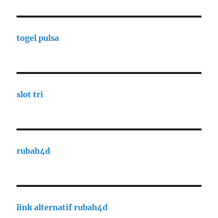
togel pulsa
slot tri
rubah4d
link alternatif rubah4d