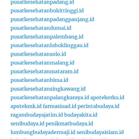
pusatkesehatanpadang.id
pusatkesehatanbukittinggi.id
pusatkesehatanpadangpanjang.id
pusatkesehatandumai.id
pusatkesehatanpalembang.id
pusatkesehatanlubuklinggau.id
pusatkesehatansolo.id
pusatkesehatanmalang.id
pusatkesehatanmataram.id
pusatkesehatanbima.id
pusatkesehatansingkawang.id
pusatkesehatanpalangkaraya.id
apotekerku.id
apotekmk.id
farmasiuad.id
pecintabudaya.id
ragambudayajatim.id
budayakita.id
senibudaya.id
penikmatbudaya.id
lumbungbudayadermaji.id
senibudayaislam.id