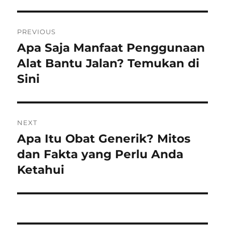
Post
PREVIOUS
navigation
Apa Saja Manfaat Penggunaan
Previous
post:
Alat Bantu Jalan? Temukan di
Sini
NEXT
Apa Itu Obat Generik? Mitos
Next
post:
dan Fakta yang Perlu Anda
Ketahui