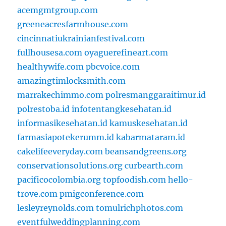
acemgmtgroup.com
greeneacresfarmhouse.com
cincinnatiukrainianfestival.com
fullhousesa.com
oyaguerefineart.com
healthywife.com
pbcvoice.com
amazingtimlocksmith.com
marrakechimmo.com
polresmanggaraitimur.id
polrestoba.id
infotentangkesehatan.id
informasikesehatan.id
kamuskesehatan.id
farmasiapotekerumm.id
kabarmataram.id
cakelifeeveryday.com
beansandgreens.org
conservationsolutions.org
curbearth.com
pacificocolombia.org
topfoodish.com
hello-
trove.com
pmigconference.com
lesleyreynolds.com
tomulrichphotos.com
eventfulweddingplanning.com