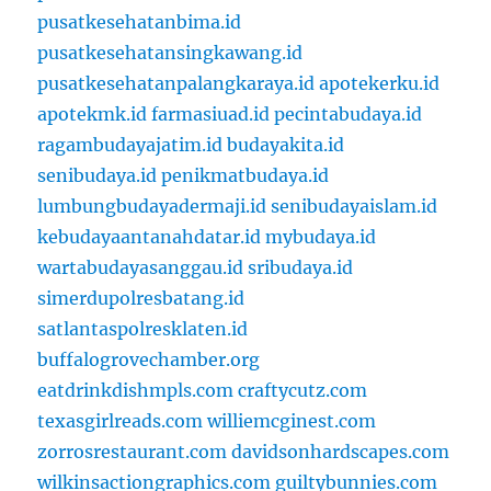
pusatkesehatanbima.id
pusatkesehatansingkawang.id
pusatkesehatanpalangkaraya.id
apotekerku.id
apotekmk.id
farmasiuad.id
pecintabudaya.id
ragambudayajatim.id
budayakita.id
senibudaya.id
penikmatbudaya.id
lumbungbudayadermaji.id
senibudayaislam.id
kebudayaantanahdatar.id
mybudaya.id
wartabudayasanggau.id
sribudaya.id
simerdupolresbatang.id
satlantaspolresklaten.id
buffalogrovechamber.org
eatdrinkdishmpls.com
craftycutz.com
texasgirlreads.com
williemcginest.com
zorrosrestaurant.com
davidsonhardscapes.com
wilkinsactiongraphics.com
guiltybunnies.com