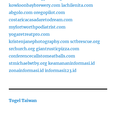
kowloonbaybrewery.com
lachilenita.com
abgolo.com
oregopilot.com
costaricacasadaretodream.com
myfortworthpodiatrist.com
yogaretreatpro.com
kristenjanephotography.com
sctbrescue.org
srchurch.org
giantrusticpizza.com
conferencecallstomeatballs.com
stmichaelwtby.org
keamananinformasi.id
zonainformasi.id
informasi123.id
Togel Taiwan