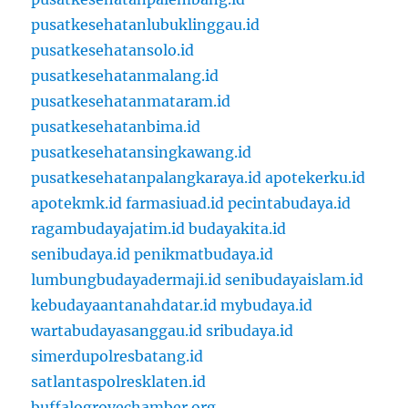
pusatkesehatanlubuklinggau.id
pusatkesehatansolo.id
pusatkesehatanmalang.id
pusatkesehatanmataram.id
pusatkesehatanbima.id
pusatkesehatansingkawang.id
pusatkesehatanpalangkaraya.id
apotekerku.id
apotekmk.id
farmasiuad.id
pecintabudaya.id
ragambudayajatim.id
budayakita.id
senibudaya.id
penikmatbudaya.id
lumbungbudayadermaji.id
senibudayaislam.id
kebudayaantanahdatar.id
mybudaya.id
wartabudayasanggau.id
sribudaya.id
simerdupolresbatang.id
satlantaspolresklaten.id
buffalogrovechamber.org