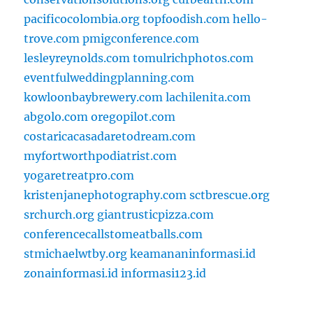
pacificocolombia.org
topfoodish.com
hello-
trove.com
pmigconference.com
lesleyreynolds.com
tomulrichphotos.com
eventfulweddingplanning.com
kowloonbaybrewery.com
lachilenita.com
abgolo.com
oregopilot.com
costaricacasadaretodream.com
myfortworthpodiatrist.com
yogaretreatpro.com
kristenjanephotography.com
sctbrescue.org
srchurch.org
giantrusticpizza.com
conferencecallstomeatballs.com
stmichaelwtby.org
keamananinformasi.id
zonainformasi.id
informasi123.id