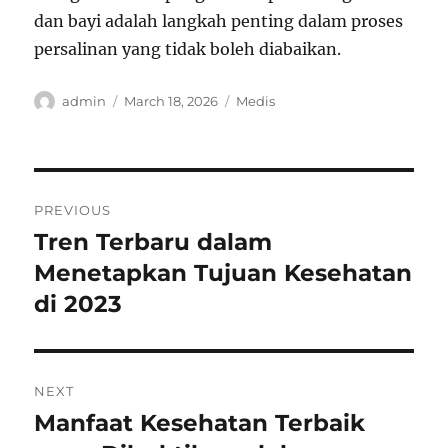
dan bayi adalah langkah penting dalam proses
persalinan yang tidak boleh diabaikan.
Author
Posted
Categories
admin
March 18, 2026
Medis
on
Post
PREVIOUS
navigation
Tren Terbaru dalam
Previous
post:
Menetapkan Tujuan Kesehatan
di 2023
NEXT
Manfaat Kesehatan Terbaik
Next