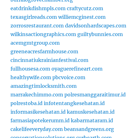
eatdrinkdishmpls.com
craftycutz.com
texasgirlreads.com
williemcginest.com
zorrosrestaurant.com
davidsonhardscapes.com
wilkinsactiongraphics.com
guiltybunnies.com
acemgmtgroup.com
greeneacresfarmhouse.com
cincinnatiukrainianfestival.com
fullhousesa.com
oyaguerefineart.com
healthywife.com
pbcvoice.com
amazingtimlocksmith.com
marrakechimmo.com
polresmanggaraitimur.id
polrestoba.id
infotentangkesehatan.id
informasikesehatan.id
kamuskesehatan.id
farmasiapotekerumm.id
kabarmataram.id
cakelifeeveryday.com
beansandgreens.org
conservationsolutions.org
curbearth.com