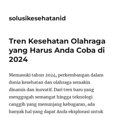
solusikesehatanid
Tren Kesehatan Olahraga
yang Harus Anda Coba di
2024
Memasuki tahun 2024, perkembangan dalam
dunia kesehatan dan olahraga semakin
dinamis dan inovatif. Dari tren baru yang
menggugah semangat hingga teknologi
canggih yang menunjang kebugaran, ada
banyak hal yang dapat Anda eksplorasi untuk