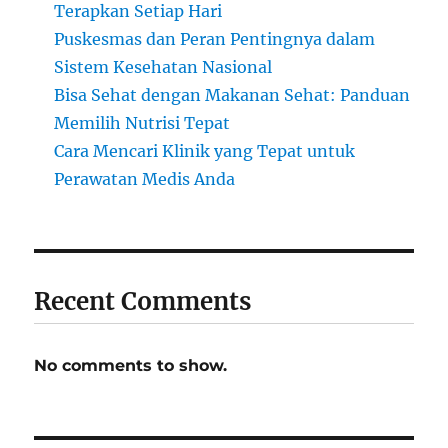
Terapkan Setiap Hari
Puskesmas dan Peran Pentingnya dalam
Sistem Kesehatan Nasional
Bisa Sehat dengan Makanan Sehat: Panduan
Memilih Nutrisi Tepat
Cara Mencari Klinik yang Tepat untuk
Perawatan Medis Anda
Recent Comments
No comments to show.