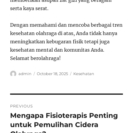
memberikan asupan zat gizi yang beragam
serta kaya serat.
Dengan memahami dan mencoba berbagai tren
kesehatan olahraga di atas, Anda tidak hanya
meningkatkan kebugaran fisik tetapi juga
kesehatan mental dan komunitas Anda.
Selamat berolahraga!
Author
Posted
Categories
admin
October 18, 2025
Kesehatan
on
Post
PREVIOUS
navigation
Mengapa Fisioterapis Penting
Previous
post:
untuk Pemulihan Cidera