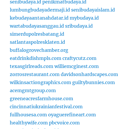
senibudaya.id
penikmatbudaya.id
lumbungbudayadermaji.id
senibudayaislam.id
kebudayaantanahdatar.id
mybudaya.id
wartabudayasanggau.id
sribudaya.id
simerdupolresbatang.id
satlantaspolresklaten.id
buffalogrovechamber.org
eatdrinkdishmpls.com
craftycutz.com
texasgirlreads.com
williemcginest.com
zorrosrestaurant.com
davidsonhardscapes.com
wilkinsactiongraphics.com
guiltybunnies.com
acemgmtgroup.com
greeneacresfarmhouse.com
cincinnatiukrainianfestival.com
fullhousesa.com
oyaguerefineart.com
healthywife.com
pbcvoice.com