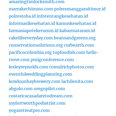
amazingtimlocksmith.com
marrakechimmo.com
polresmanggaraitimur.id
polrestoba.id
infotentangkesehatan.id
informasikesehatan.id
kamuskesehatan.id
farmasiapotekerumm.id
kabarmataram.id
cakelifeeveryday.com
beansandgreens.org
conservationsolutions.org
curbearth.com
pacificocolombia.org
topfoodish.com
hello-
trove.com
pmigconference.com
lesleyreynolds.com
tomulrichphotos.com
eventfulweddingplanning.com
kowloonbaybrewery.com
lachilenita.com
abgolo.com
oregopilot.com
costaricacasadaretodream.com
myfortworthpodiatrist.com
yogaretreatpro.com