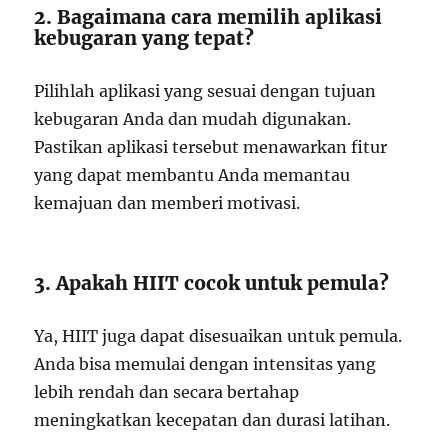
2. Bagaimana cara memilih aplikasi
kebugaran yang tepat?
Pilihlah aplikasi yang sesuai dengan tujuan
kebugaran Anda dan mudah digunakan.
Pastikan aplikasi tersebut menawarkan fitur
yang dapat membantu Anda memantau
kemajuan dan memberi motivasi.
3. Apakah HIIT cocok untuk pemula?
Ya, HIIT juga dapat disesuaikan untuk pemula.
Anda bisa memulai dengan intensitas yang
lebih rendah dan secara bertahap
meningkatkan kecepatan dan durasi latihan.