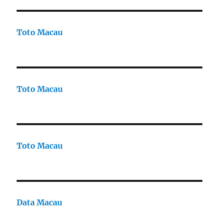
Toto Macau
Toto Macau
Toto Macau
Data Macau