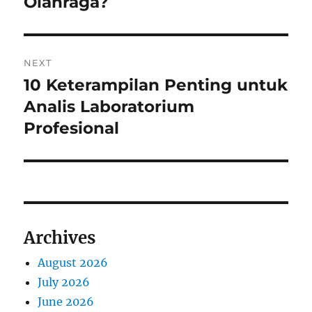
Olahraga?
NEXT
10 Keterampilan Penting untuk
Next
post:
Analis Laboratorium
Profesional
Archives
August 2026
July 2026
June 2026