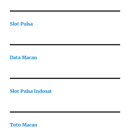
Slot Pulsa
Data Macau
Slot Pulsa Indosat
Toto Macau