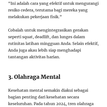
“Ini adalah cara yang efektif untuk mengurangi
resiko cedera, terutama bagi mereka yang
melakukan pekerjaan fisik.”
Cobalah untuk mengintegrasikan gerakan
seperti squat, deadlift, dan lunges dalam
rutinitas latihan mingguan Anda. Selain efektif,
Anda juga akau lebih siap menghadapi
tantangan aktivitas harian.
3. Olahraga Mental
Kesehatan mental semakin diakui sebagai
bagian penting dari kesehatan secara
keseluruhan. Pada tahun 2024, tren olahraga