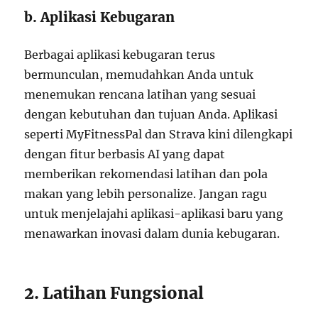
b. Aplikasi Kebugaran
Berbagai aplikasi kebugaran terus
bermunculan, memudahkan Anda untuk
menemukan rencana latihan yang sesuai
dengan kebutuhan dan tujuan Anda. Aplikasi
seperti MyFitnessPal dan Strava kini dilengkapi
dengan fitur berbasis AI yang dapat
memberikan rekomendasi latihan dan pola
makan yang lebih personalize. Jangan ragu
untuk menjelajahi aplikasi-aplikasi baru yang
menawarkan inovasi dalam dunia kebugaran.
2. Latihan Fungsional