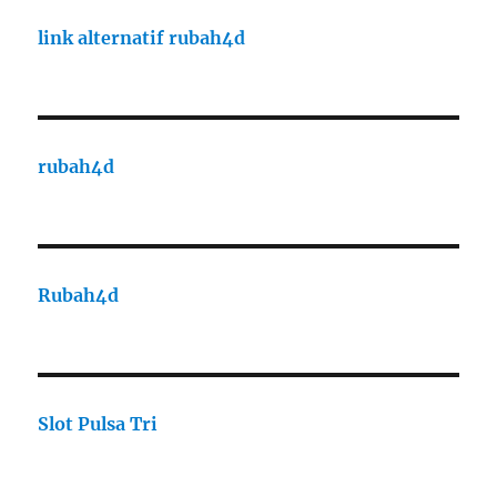
link alternatif rubah4d
rubah4d
Rubah4d
Slot Pulsa Tri