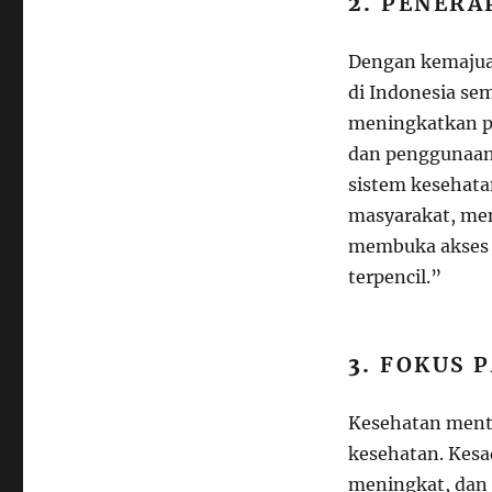
2.
PENERA
Dengan kemajuan
di Indonesia se
meningkatkan pe
dan penggunaan 
sistem kesehata
masyarakat, men
membuka akses l
terpencil.”
3.
FOKUS 
Kesehatan ment
kesehatan. Kesa
meningkat, dan