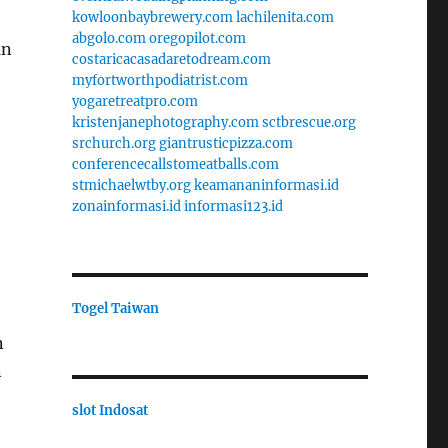
kowloonbaybrewery.com
lachilenita.com
abgolo.com
oregopilot.com
an
costaricacasadaretodream.com
myfortworthpodiatrist.com
yogaretreatpro.com
kristenjanephotography.com
sctbrescue.org
srchurch.org
giantrusticpizza.com
conferencecallstomeatballs.com
stmichaelwtby.org
keamananinformasi.id
zonainformasi.id
informasi123.id
Togel Taiwan
n
n
slot Indosat