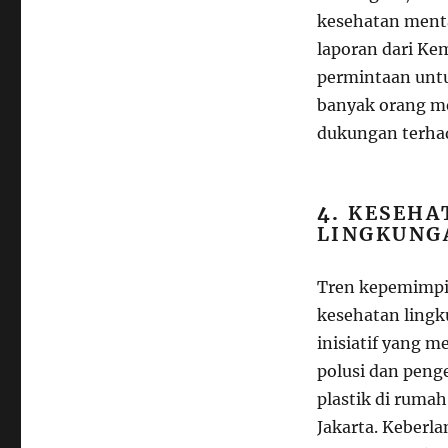
kesehatan ment
laporan dari Ke
permintaan untu
banyak orang me
dukungan terhad
4.
KESEHA
LINGKUNG
Tren kepemimpin
kesehatan ling
inisiatif yang 
polusi dan peng
plastik di rumah
Jakarta. Keberl