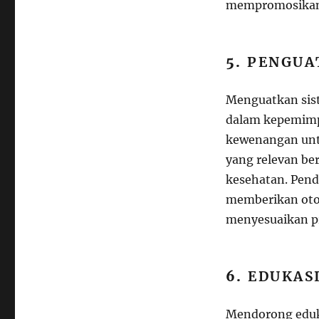
mempromosikan 
5.
PENGUA
Menguatkan sist
dalam kepemimp
kewenangan untu
yang relevan be
kesehatan. Pend
memberikan oton
menyesuaikan pr
6.
EDUKAS
Mendorong eduka