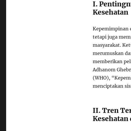
I. Penting
Kesehatan
Kepemimpinan d
tetapi juga mem
masyarakat. Ket
merumuskan dan
memberikan pela
Adhanom Ghebrey
(WHO), “Kepemi
menciptakan sis
II. Tren T
Kesehatan 