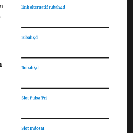
lu
link alternatif rubah4d
,
rubah4d
n
Rubah4d
Slot Pulsa Tri
Slot Indosat