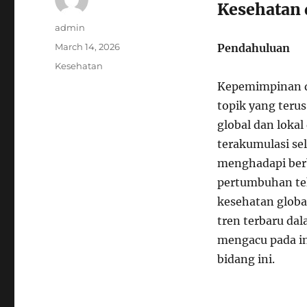
Kesehatan 
Author
admin
Posted
March 14, 2026
Pendahuluan
on
Categories
Kesehatan
Kepemimpinan da
topik yang ter
global dan loka
terakumulasi se
menghadapi berb
pertumbuhan tek
kesehatan globa
tren terbaru da
mengacu pada in
bidang ini.