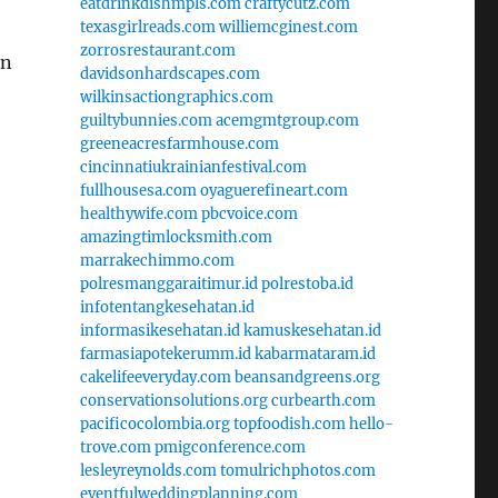
eatdrinkdishmpls.com
craftycutz.com
texasgirlreads.com
williemcginest.com
zorrosrestaurant.com
an
davidsonhardscapes.com
wilkinsactiongraphics.com
guiltybunnies.com
acemgmtgroup.com
greeneacresfarmhouse.com
cincinnatiukrainianfestival.com
fullhousesa.com
oyaguerefineart.com
healthywife.com
pbcvoice.com
amazingtimlocksmith.com
marrakechimmo.com
polresmanggaraitimur.id
polrestoba.id
infotentangkesehatan.id
informasikesehatan.id
kamuskesehatan.id
farmasiapotekerumm.id
kabarmataram.id
cakelifeeveryday.com
beansandgreens.org
conservationsolutions.org
curbearth.com
pacificocolombia.org
topfoodish.com
hello-
trove.com
pmigconference.com
lesleyreynolds.com
tomulrichphotos.com
eventfulweddingplanning.com