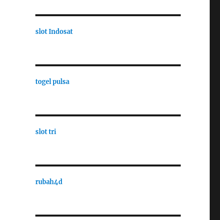
slot Indosat
togel pulsa
slot tri
rubah4d