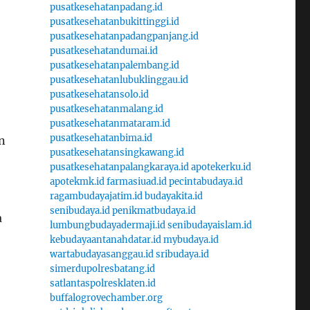
pusatkesehatanpadang.id
pusatkesehatanbukittinggi.id
pusatkesehatanpadangpanjang.id
pusatkesehatandumai.id
pusatkesehatanpalembang.id
pusatkesehatanlubuklinggau.id
pusatkesehatansolo.id
pusatkesehatanmalang.id
pusatkesehatanmataram.id
pusatkesehatanbima.id
n
pusatkesehatansingkawang.id
pusatkesehatanpalangkaraya.id
apotekerku.id
apotekmk.id
farmasiuad.id
pecintabudaya.id
ragambudayajatim.id
budayakita.id
senibudaya.id
penikmatbudaya.id
a
lumbungbudayadermaji.id
senibudayaislam.id
kebudayaantanahdatar.id
mybudaya.id
wartabudayasanggau.id
sribudaya.id
simerdupolresbatang.id
satlantaspolresklaten.id
buffalogrovechamber.org