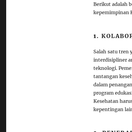
Berikut adalah 
kepemimpinan K
1.
KOLABOR
Salah satu tren
interdisipliner 
teknologi. Peme
tantangan keseha
dalam penangana
program edukasi
Kesehatan haru
kepentingan lai