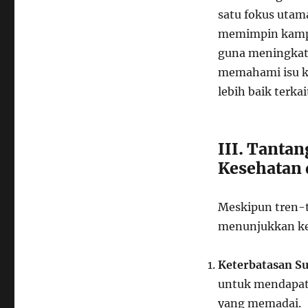
satu fokus utam
memimpin kampa
guna meningkatk
memahami isu k
lebih baik terka
III. Tanta
Kesehatan 
Meskipun tren-
menunjukkan kem
Keterbatasan S
untuk mendapatk
yang memadai.