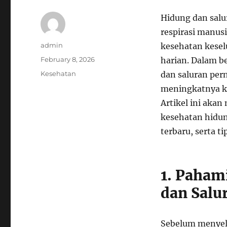
Hidung dan salu
respirasi manus
Author
admin
kesehatan kesel
Posted
February 8, 2026
harian. Dalam b
on
Categories
Kesehatan
dan saluran per
meningkatnya ke
Artikel ini aka
kesehatan hidun
terbaru, serta ti
1. Paham
dan Salu
Sebelum menyel