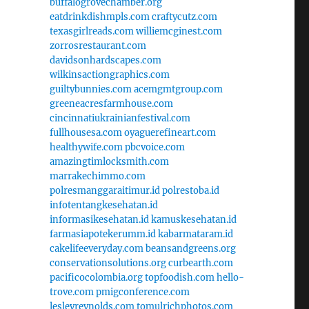
buffalogrovechamber.org
eatdrinkdishmpls.com
craftycutz.com
texasgirlreads.com
williemcginest.com
zorrosrestaurant.com
davidsonhardscapes.com
wilkinsactiongraphics.com
guiltybunnies.com
acemgmtgroup.com
greeneacresfarmhouse.com
cincinnatiukrainianfestival.com
fullhousesa.com
oyaguerefineart.com
healthywife.com
pbcvoice.com
amazingtimlocksmith.com
marrakechimmo.com
polresmanggaraitimur.id
polrestoba.id
infotentangkesehatan.id
informasikesehatan.id
kamuskesehatan.id
farmasiapotekerumm.id
kabarmataram.id
cakelifeeveryday.com
beansandgreens.org
conservationsolutions.org
curbearth.com
pacificocolombia.org
topfoodish.com
hello-
trove.com
pmigconference.com
lesleyreynolds.com
tomulrichphotos.com