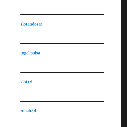
slot Indosat
togel pulsa
slot tri
rubah4d