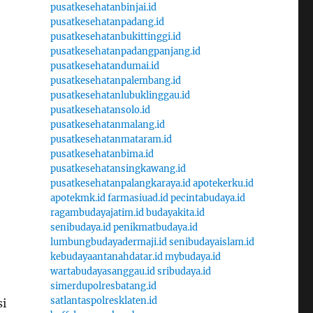
pusatkesehatanbinjai.id
pusatkesehatanpadang.id
pusatkesehatanbukittinggi.id
pusatkesehatanpadangpanjang.id
pusatkesehatandumai.id
pusatkesehatanpalembang.id
pusatkesehatanlubuklinggau.id
pusatkesehatansolo.id
pusatkesehatanmalang.id
pusatkesehatanmataram.id
pusatkesehatanbima.id
pusatkesehatansingkawang.id
pusatkesehatanpalangkaraya.id
apotekerku.id
apotekmk.id
farmasiuad.id
pecintabudaya.id
ragambudayajatim.id
budayakita.id
senibudaya.id
penikmatbudaya.id
lumbungbudayadermaji.id
senibudayaislam.id
kebudayaantanahdatar.id
mybudaya.id
wartabudayasanggau.id
sribudaya.id
simerdupolresbatang.id
satlantaspolresklaten.id
si