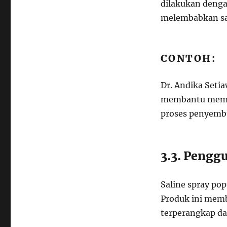
dilakukan deng
melembabkan sa
CONTOH:
Dr. Andika Seti
membantu membu
proses penyemb
3.3. Pengg
Saline spray po
Produk ini mem
terperangkap da