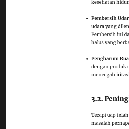
kesehatan hidun
Pembersih Udar
udara yang dile
Pembersih ini d
halus yang berb
Pengharum Rua
dengan produk o
mencegah iritas
3.2. Penin
Terapi uap tela
masalah pernapasa