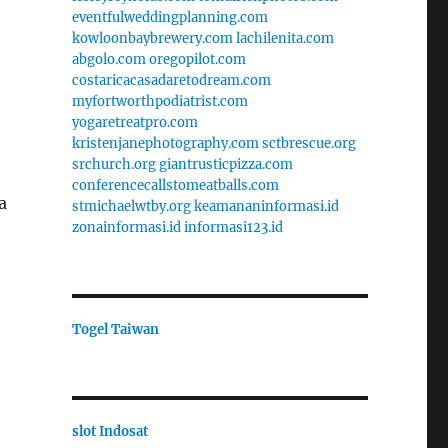
eventfulweddingplanning.com
kowloonbaybrewery.com
lachilenita.com
abgolo.com
oregopilot.com
costaricacasadaretodream.com
myfortworthpodiatrist.com
yogaretreatpro.com
kristenjanephotography.com
sctbrescue.org
srchurch.org
giantrusticpizza.com
conferencecallstomeatballs.com
a
stmichaelwtby.org
keamananinformasi.id
zonainformasi.id
informasi123.id
Togel Taiwan
slot Indosat