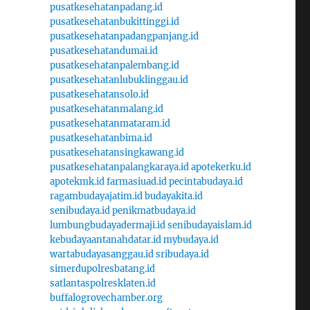
pusatkesehatanpadang.id
pusatkesehatanbukittinggi.id
pusatkesehatanpadangpanjang.id
pusatkesehatandumai.id
pusatkesehatanpalembang.id
pusatkesehatanlubuklinggau.id
pusatkesehatansolo.id
pusatkesehatanmalang.id
pusatkesehatanmataram.id
pusatkesehatanbima.id
pusatkesehatansingkawang.id
pusatkesehatanpalangkaraya.id
apotekerku.id
apotekmk.id
farmasiuad.id
pecintabudaya.id
ragambudayajatim.id
budayakita.id
senibudaya.id
penikmatbudaya.id
lumbungbudayadermaji.id
senibudayaislam.id
kebudayaantanahdatar.id
mybudaya.id
wartabudayasanggau.id
sribudaya.id
simerdupolresbatang.id
satlantaspolresklaten.id
buffalogrovechamber.org