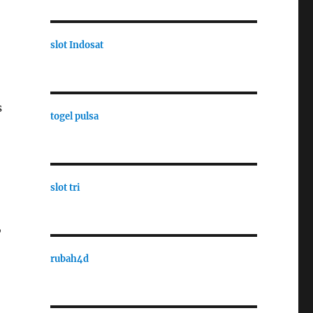
slot Indosat
s
togel pulsa
slot tri
s
rubah4d