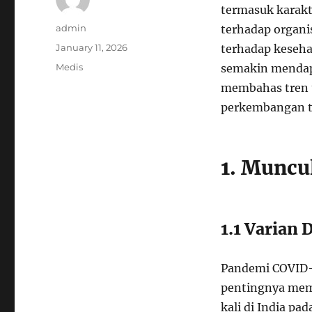
termasuk karakt
Author
admin
terhadap organi
Posted
January 11, 2026
terhadap keseha
on
Categories
Medis
semakin mendapa
membahas tren t
perkembangan ter
1. Muncu
1.1 Varian 
Pandemi COVID-1
pentingnya mema
kali di India pa