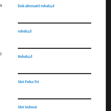
an
link alternatif rubah4d
rubah4d
i
Rubah4d
Slot Pulsa Tri
Slot Indosat