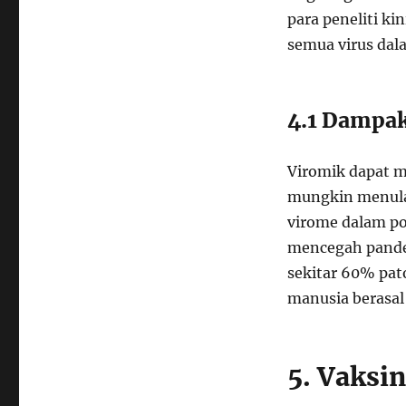
para peneliti 
semua virus dal
4.1 Dampak
Viromik dapat m
mungkin menula
virome dalam po
mencegah pande
sekitar 60% pat
manusia berasal
5. Vaksi