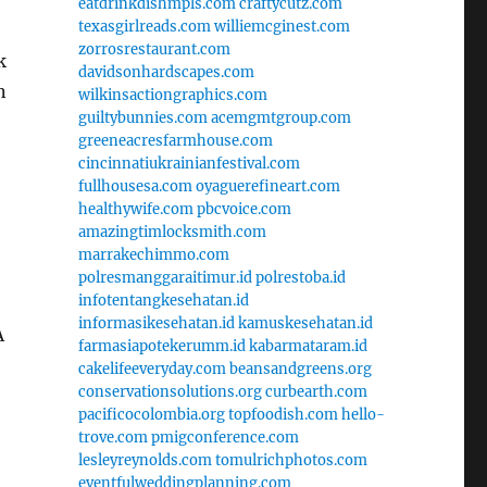
eatdrinkdishmpls.com
craftycutz.com
texasgirlreads.com
williemcginest.com
zorrosrestaurant.com
k
davidsonhardscapes.com
n
wilkinsactiongraphics.com
guiltybunnies.com
acemgmtgroup.com
greeneacresfarmhouse.com
cincinnatiukrainianfestival.com
fullhousesa.com
oyaguerefineart.com
healthywife.com
pbcvoice.com
amazingtimlocksmith.com
marrakechimmo.com
polresmanggaraitimur.id
polrestoba.id
infotentangkesehatan.id
informasikesehatan.id
kamuskesehatan.id
A
farmasiapotekerumm.id
kabarmataram.id
cakelifeeveryday.com
beansandgreens.org
conservationsolutions.org
curbearth.com
pacificocolombia.org
topfoodish.com
hello-
trove.com
pmigconference.com
lesleyreynolds.com
tomulrichphotos.com
eventfulweddingplanning.com