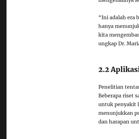
mengenalinya leb
“Ini adalah era
hanya menunjukk
kita mengembang
ungkap Dr. Maria
2.2 Aplikas
Penelitian tent
Beberapa riset 
untuk penyakit l
menunjukkan po
dan harapan unt