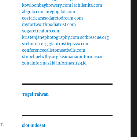
kowloonbaybrewery.com
lachilenita.com
abgolo.com
oregopilot.com
costaricacasadaretodream.com
myfortworthpodiatrist.com
yogaretreatpro.com
kristenjanephotography.com
sctbrescue.org
srchurch.org
giantrusticpizza.com
conferencecallstomeatballs.com
stmichaelwtby.org
keamananinformasi.id
zonainformasi.id
informasi123.id
Togel Taiwan
r.
slot Indosat