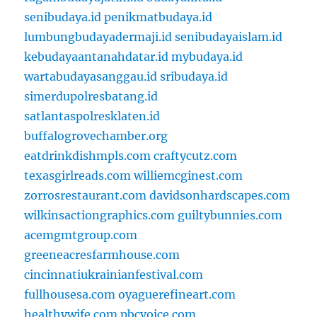
senibudaya.id
penikmatbudaya.id
lumbungbudayadermaji.id
senibudayaislam.id
kebudayaantanahdatar.id
mybudaya.id
wartabudayasanggau.id
sribudaya.id
simerdupolresbatang.id
satlantaspolresklaten.id
buffalogrovechamber.org
eatdrinkdishmpls.com
craftycutz.com
texasgirlreads.com
williemcginest.com
zorrosrestaurant.com
davidsonhardscapes.com
wilkinsactiongraphics.com
guiltybunnies.com
acemgmtgroup.com
greeneacresfarmhouse.com
cincinnatiukrainianfestival.com
fullhousesa.com
oyaguerefineart.com
healthywife.com
pbcvoice.com