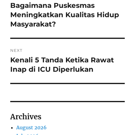
navigation
Bagaimana Puskesmas
Previous
post:
Meningkatkan Kualitas Hidup
Masyarakat?
NEXT
Kenali 5 Tanda Ketika Rawat
Next
post:
Inap di ICU Diperlukan
Archives
August 2026