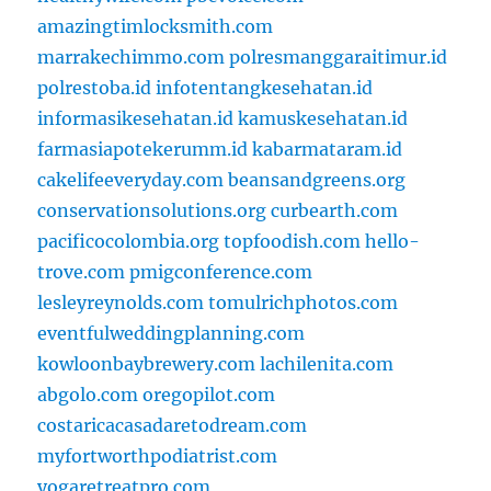
amazingtimlocksmith.com
marrakechimmo.com
polresmanggaraitimur.id
polrestoba.id
infotentangkesehatan.id
informasikesehatan.id
kamuskesehatan.id
farmasiapotekerumm.id
kabarmataram.id
cakelifeeveryday.com
beansandgreens.org
conservationsolutions.org
curbearth.com
pacificocolombia.org
topfoodish.com
hello-
trove.com
pmigconference.com
lesleyreynolds.com
tomulrichphotos.com
eventfulweddingplanning.com
kowloonbaybrewery.com
lachilenita.com
abgolo.com
oregopilot.com
costaricacasadaretodream.com
myfortworthpodiatrist.com
yogaretreatpro.com