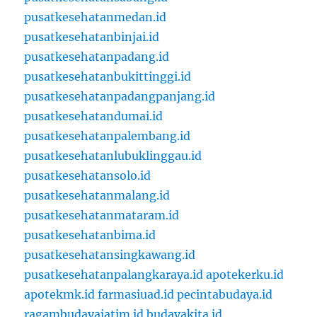
pusatkesehatanmedan.id
pusatkesehatanbinjai.id
pusatkesehatanpadang.id
pusatkesehatanbukittinggi.id
pusatkesehatanpadangpanjang.id
pusatkesehatandumai.id
pusatkesehatanpalembang.id
pusatkesehatanlubuklinggau.id
pusatkesehatansolo.id
pusatkesehatanmalang.id
pusatkesehatanmataram.id
pusatkesehatanbima.id
pusatkesehatansingkawang.id
pusatkesehatanpalangkaraya.id
apotekerku.id
apotekmk.id
farmasiuad.id
pecintabudaya.id
ragambudayajatim.id
budayakita.id