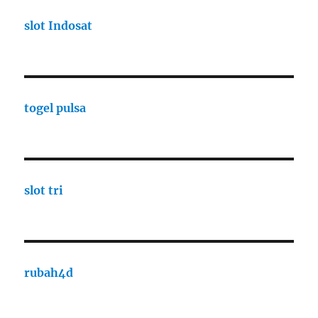
slot Indosat
togel pulsa
slot tri
rubah4d