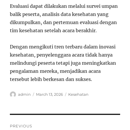
Evaluasi dapat dilakukan melalui survei umpan
balik peserta, analisis data kesehatan yang
dikumpulkan, dan pertemuan evaluasi dengan
tim kesehatan setelah acara berakhir.
Dengan mengikuti tren terbaru dalam inovasi
kesehatan, penyelenggara acara tidak hanya
melindungi peserta tetapi juga meningkatkan
pengalaman mereka, menjadikan acara
tersebut lebih berkesan dan sukses.
Author
Posted
Categories
admin
March 13, 2026
Kesehatan
on
Post
PREVIOUS