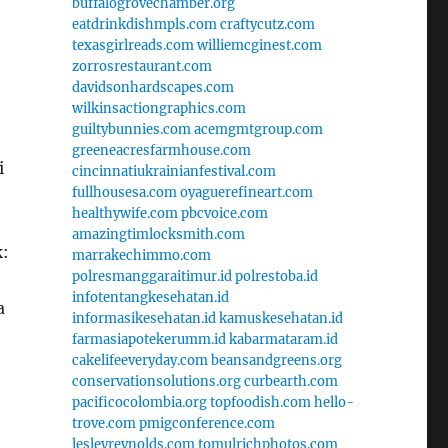
buffalogrovechamber.org
eatdrinkdishmpls.com
craftycutz.com
texasgirlreads.com
williemcginest.com
zorrosrestaurant.com
davidsonhardscapes.com
wilkinsactiongraphics.com
guiltybunnies.com
acemgmtgroup.com
greeneacresfarmhouse.com
i
cincinnatiukrainianfestival.com
fullhousesa.com
oyaguerefineart.com
healthywife.com
pbcvoice.com
amazingtimlocksmith.com
k:
marrakechimmo.com
polresmanggaraitimur.id
polrestoba.id
infotentangkesehatan.id
a
informasikesehatan.id
kamuskesehatan.id
farmasiapotekerumm.id
kabarmataram.id
cakelifeeveryday.com
beansandgreens.org
conservationsolutions.org
curbearth.com
pacificocolombia.org
topfoodish.com
hello-
trove.com
pmigconference.com
lesleyreynolds.com
tomulrichphotos.com