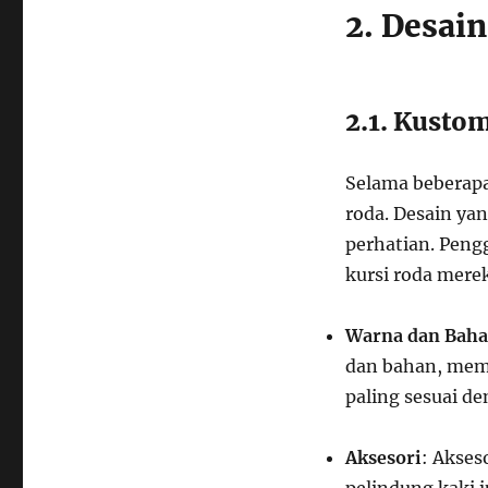
2. Desai
2.1. Kustom
Selama beberapa
roda. Desain ya
perhatian. Peng
kursi roda mere
Warna dan Bah
dan bahan, mem
paling sesuai d
Aksesori
: Akses