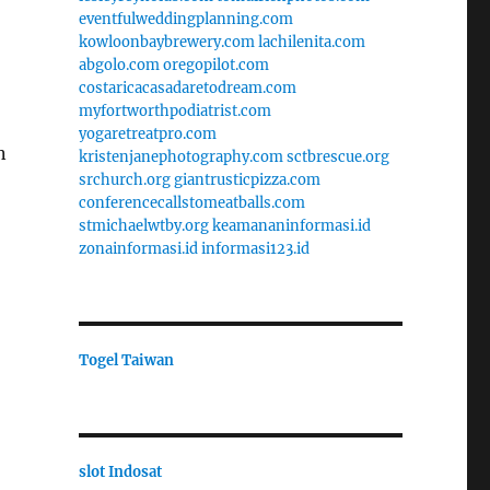
eventfulweddingplanning.com
kowloonbaybrewery.com
lachilenita.com
abgolo.com
oregopilot.com
costaricacasadaretodream.com
myfortworthpodiatrist.com
yogaretreatpro.com
n
kristenjanephotography.com
sctbrescue.org
srchurch.org
giantrusticpizza.com
conferencecallstomeatballs.com
stmichaelwtby.org
keamananinformasi.id
zonainformasi.id
informasi123.id
Togel Taiwan
slot Indosat