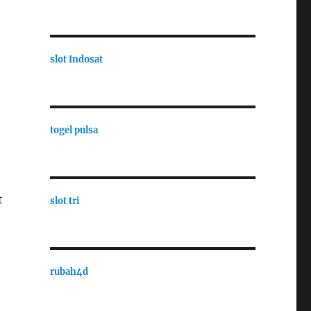
slot Indosat
togel pulsa
t
slot tri
rubah4d