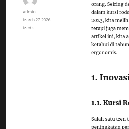
orang. Seiring 
Author
admin
dalam kursi rod
Posted
March 27, 2026
2023, kita meli
on
Categories
Medis
tetapi juga mem
artikel ini, kit
ketahui di tahun
ergonomis.
1. Inova
1.1. Kursi 
Salah satu tren
peningkatan pen