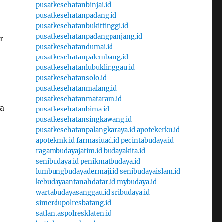
pusatkesehatanbinjai.id
pusatkesehatanpadang.id
pusatkesehatanbukittinggi.id
pusatkesehatanpadangpanjang.id
r
pusatkesehatandumai.id
pusatkesehatanpalembang.id
pusatkesehatanlubuklinggau.id
pusatkesehatansolo.id
pusatkesehatanmalang.id
pusatkesehatanmataram.id
a
pusatkesehatanbima.id
pusatkesehatansingkawang.id
pusatkesehatanpalangkaraya.id
apotekerku.id
apotekmk.id
farmasiuad.id
pecintabudaya.id
ragambudayajatim.id
budayakita.id
senibudaya.id
penikmatbudaya.id
lumbungbudayadermaji.id
senibudayaislam.id
kebudayaantanahdatar.id
mybudaya.id
wartabudayasanggau.id
sribudaya.id
simerdupolresbatang.id
satlantaspolresklaten.id