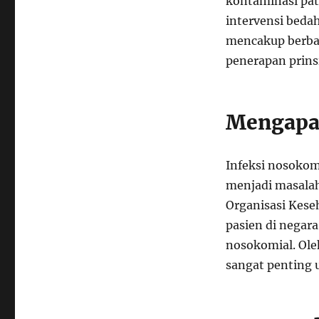
kontaminasi pat
intervensi beda
mencakup berbag
penerapan prins
Mengapa 
Infeksi nosokomi
menjadi masalah
Organisasi Kes
pasien di negar
nosokomial. Ole
sangat penting 