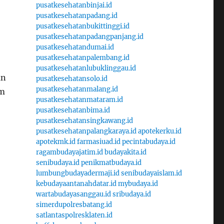
pusatkesehatanbinjai.id
pusatkesehatanpadang.id
pusatkesehatanbukittinggi.id
pusatkesehatanpadangpanjang.id
pusatkesehatandumai.id
pusatkesehatanpalembang.id
pusatkesehatanlubuklinggau.id
an
pusatkesehatansolo.id
pusatkesehatanmalang.id
em
pusatkesehatanmataram.id
pusatkesehatanbima.id
pusatkesehatansingkawang.id
pusatkesehatanpalangkaraya.id
apotekerku.id
apotekmk.id
farmasiuad.id
pecintabudaya.id
ragambudayajatim.id
budayakita.id
senibudaya.id
penikmatbudaya.id
lumbungbudayadermaji.id
senibudayaislam.id
kebudayaantanahdatar.id
mybudaya.id
wartabudayasanggau.id
sribudaya.id
simerdupolresbatang.id
satlantaspolresklaten.id