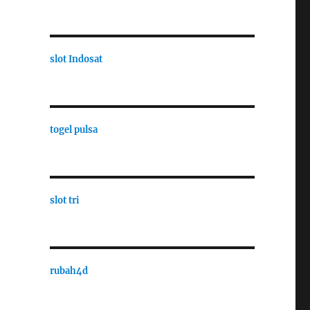
slot Indosat
togel pulsa
slot tri
rubah4d