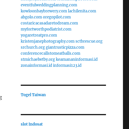
eventfulweddingplanning.com
kowloonbaybrewery.com
lachilenita.com
abgolo.com
oregopilot.com
costaricacasadaretodream.com
myfortworthpodiatrist.com
yogaretreatpro.com
kristenjanephotography.com
sctbrescue.org
srchurch.org
giantrusticpizza.com
conferencecallstomeatballs.com
stmichaelwtby.org
keamananinformasi.id
zonainformasi.id
informasi123.id
Togel Taiwan
g
slot Indosat