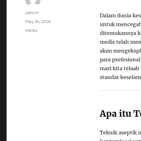
Author
admin
Dalam dunia kes
Posted
May 26, 2026
untuk mencegah 
on
Categories
Medis
ditemukannya ko
medis telah meng
akan mengeksplor
para profesional
mari kita telaa
standar keselam
Apa itu 
Teknik aseptik 