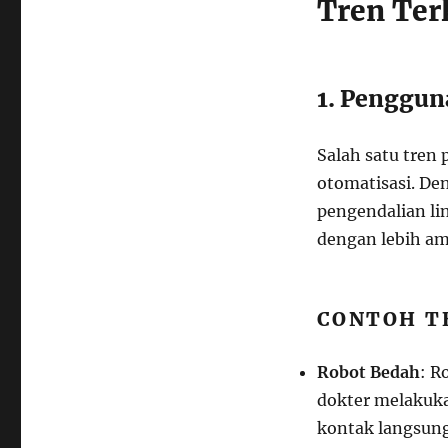
Tren Ter
1. Penggun
Salah satu tren
otomatisasi. De
pengendalian li
dengan lebih am
CONTOH T
Robot Bedah
: R
dokter melakuka
kontak langsung