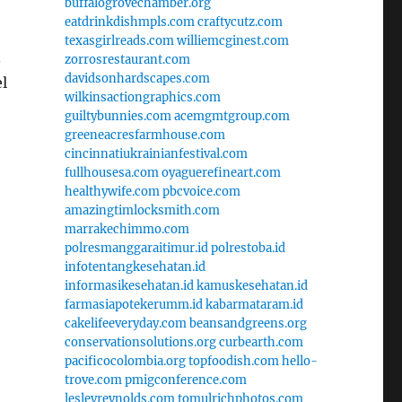
buffalogrovechamber.org
eatdrinkdishmpls.com
craftycutz.com
texasgirlreads.com
williemcginest.com
.
zorrosrestaurant.com
davidsonhardscapes.com
l
wilkinsactiongraphics.com
guiltybunnies.com
acemgmtgroup.com
greeneacresfarmhouse.com
cincinnatiukrainianfestival.com
fullhousesa.com
oyaguerefineart.com
healthywife.com
pbcvoice.com
amazingtimlocksmith.com
marrakechimmo.com
polresmanggaraitimur.id
polrestoba.id
infotentangkesehatan.id
informasikesehatan.id
kamuskesehatan.id
farmasiapotekerumm.id
kabarmataram.id
cakelifeeveryday.com
beansandgreens.org
conservationsolutions.org
curbearth.com
pacificocolombia.org
topfoodish.com
hello-
trove.com
pmigconference.com
lesleyreynolds.com
tomulrichphotos.com