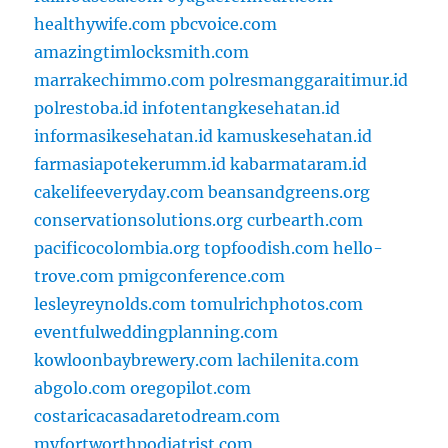
healthywife.com
pbcvoice.com
amazingtimlocksmith.com
marrakechimmo.com
polresmanggaraitimur.id
polrestoba.id
infotentangkesehatan.id
informasikesehatan.id
kamuskesehatan.id
farmasiapotekerumm.id
kabarmataram.id
cakelifeeveryday.com
beansandgreens.org
conservationsolutions.org
curbearth.com
pacificocolombia.org
topfoodish.com
hello-
trove.com
pmigconference.com
lesleyreynolds.com
tomulrichphotos.com
eventfulweddingplanning.com
kowloonbaybrewery.com
lachilenita.com
abgolo.com
oregopilot.com
costaricacasadaretodream.com
myfortworthpodiatrist.com