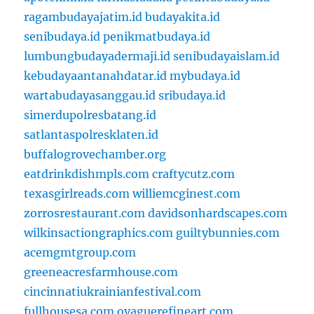
ragambudayajatim.id
budayakita.id
senibudaya.id
penikmatbudaya.id
lumbungbudayadermaji.id
senibudayaislam.id
kebudayaantanahdatar.id
mybudaya.id
wartabudayasanggau.id
sribudaya.id
simerdupolresbatang.id
satlantaspolresklaten.id
buffalogrovechamber.org
eatdrinkdishmpls.com
craftycutz.com
texasgirlreads.com
williemcginest.com
zorrosrestaurant.com
davidsonhardscapes.com
wilkinsactiongraphics.com
guiltybunnies.com
acemgmtgroup.com
greeneacresfarmhouse.com
cincinnatiukrainianfestival.com
fullhousesa.com
oyaguerefineart.com