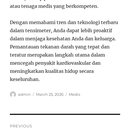
atau tenaga medis yang berkompeten.
Dengan memahami tren dan teknologi terbaru
dalam tensimeter, Anda dapat lebih proaktif
dalam menjaga kesehatan Anda dan keluarga.
Pemantauan tekanan darah yang tepat dan
teratur merupakan langkah utama dalam
mencegah penyakit kardiovaskular dan
meningkatkan kualitas hidup secara
keseluruhan.
Author
Posted
Categories
admin
March 25, 2026
Medis
on
Post
PREVIOUS