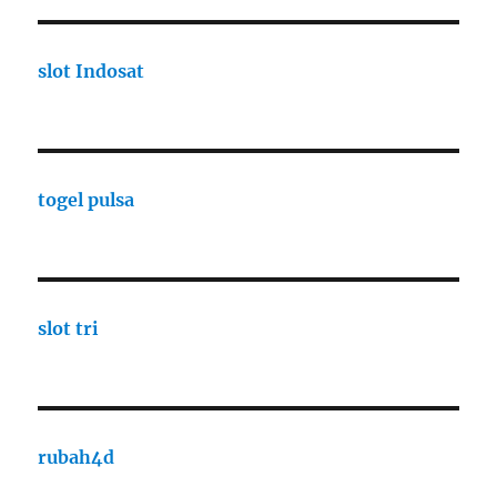
slot Indosat
togel pulsa
slot tri
rubah4d