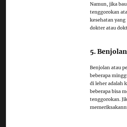
Namun, jika bau 
tenggorokan at
kesehatan yang 
dokter atau dok
5. Benjola
Benjolan atau p
beberapa minggu
di leher adalah 
beberapa bisa m
tenggorokan. J
memeriksakanny