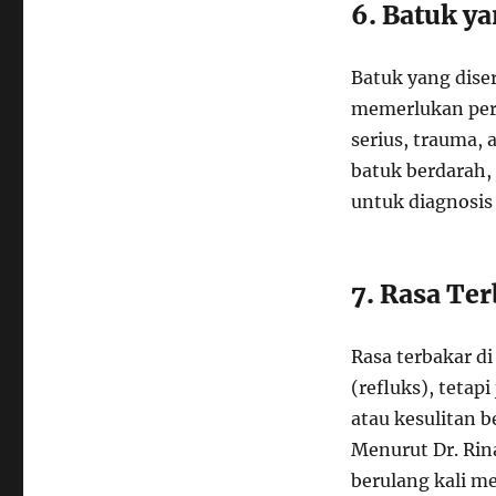
6. Batuk y
Batuk yang diser
memerlukan perh
serius, trauma,
batuk berdarah,
untuk diagnosis
7. Rasa Te
Rasa terbakar d
(refluks), tetapi
atau kesulitan b
Menurut Dr. Rina
berulang kali me