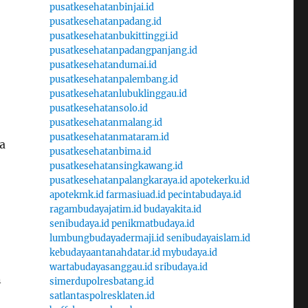
pusatkesehatanbinjai.id
pusatkesehatanpadang.id
pusatkesehatanbukittinggi.id
pusatkesehatanpadangpanjang.id
pusatkesehatandumai.id
pusatkesehatanpalembang.id
pusatkesehatanlubuklinggau.id
pusatkesehatansolo.id
pusatkesehatanmalang.id
pusatkesehatanmataram.id
a
pusatkesehatanbima.id
pusatkesehatansingkawang.id
pusatkesehatanpalangkaraya.id
apotekerku.id
apotekmk.id
farmasiuad.id
pecintabudaya.id
ragambudayajatim.id
budayakita.id
senibudaya.id
penikmatbudaya.id
lumbungbudayadermaji.id
senibudayaislam.id
kebudayaantanahdatar.id
mybudaya.id
wartabudayasanggau.id
sribudaya.id
n
simerdupolresbatang.id
satlantaspolresklaten.id