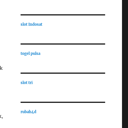
slot Indosat
togel pulsa
uk
slot tri
rubah4d
k,