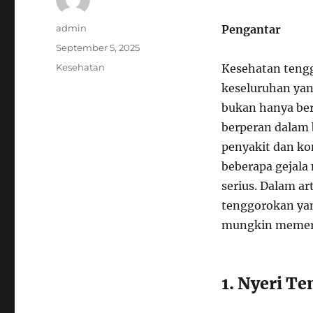
Author
admin
Pengantar
Posted
September 5, 2025
on
Categories
Kesehatan
Kesehatan tengg
keseluruhan yan
bukan hanya ber
berperan dalam 
penyakit dan k
beberapa gejala
serius. Dalam ar
tenggorokan yan
mungkin memerlu
1. Nyeri T