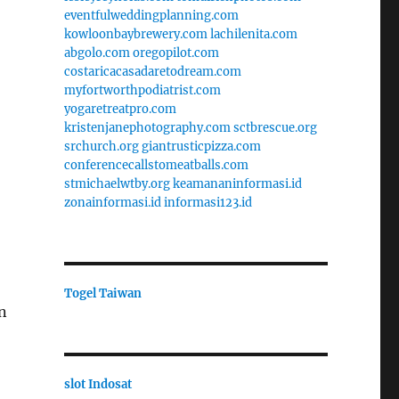
eventfulweddingplanning.com
kowloonbaybrewery.com
lachilenita.com
abgolo.com
oregopilot.com
costaricacasadaretodream.com
myfortworthpodiatrist.com
yogaretreatpro.com
kristenjanephotography.com
sctbrescue.org
srchurch.org
giantrusticpizza.com
conferencecallstomeatballs.com
stmichaelwtby.org
keamananinformasi.id
zonainformasi.id
informasi123.id
Togel Taiwan
an
slot Indosat