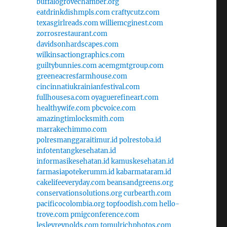
buffalogrovechamber.org
eatdrinkdishmpls.com
craftycutz.com
texasgirlreads.com
williemcginest.com
zorrosrestaurant.com
davidsonhardscapes.com
wilkinsactiongraphics.com
guiltybunnies.com
acemgmtgroup.com
greeneacresfarmhouse.com
cincinnatiukrainianfestival.com
fullhousesa.com
oyaguerefineart.com
healthywife.com
pbcvoice.com
amazingtimlocksmith.com
marrakechimmo.com
polresmanggaraitimur.id
polrestoba.id
infotentangkesehatan.id
informasikesehatan.id
kamuskesehatan.id
farmasiapotekerumm.id
kabarmataram.id
cakelifeeveryday.com
beansandgreens.org
conservationsolutions.org
curbearth.com
pacificocolombia.org
topfoodish.com
hello-
trove.com
pmigconference.com
lesleyreynolds.com
tomulrichphotos.com