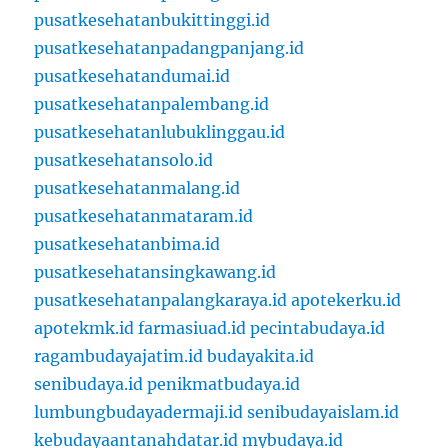
pusatkesehatanbukittinggi.id
pusatkesehatanpadangpanjang.id
pusatkesehatandumai.id
pusatkesehatanpalembang.id
pusatkesehatanlubuklinggau.id
pusatkesehatansolo.id
pusatkesehatanmalang.id
pusatkesehatanmataram.id
pusatkesehatanbima.id
pusatkesehatansingkawang.id
pusatkesehatanpalangkaraya.id
apotekerku.id
apotekmk.id
farmasiuad.id
pecintabudaya.id
ragambudayajatim.id
budayakita.id
senibudaya.id
penikmatbudaya.id
lumbungbudayadermaji.id
senibudayaislam.id
kebudayaantanahdatar.id
mybudaya.id