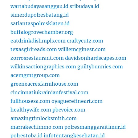
wartabudayasanggau.id
sribudaya.id
simerdupolresbatang.id
satlantaspolresklaten.id
buffalogrovechamber.org
eatdrinkdishmpls.com
craftycutz.com
texasgirlreads.com
williemcginest.com
zorrosrestaurant.com
davidsonhardscapes.com
wilkinsactiongraphics.com
guiltybunnies.com
acemgmtgroup.com
greeneacresfarmhouse.com
cincinnatiukrainianfestival.com
fullhousesa.com
oyaguerefineart.com
healthywife.com
pbcvoice.com
amazingtimlocksmith.com
marrakechimmo.com
polresmanggaraitimur.id
polrestoba.id
infotentangkesehatan.id