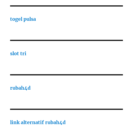
togel pulsa
slot tri
rubah4d
link alternatif rubah4d