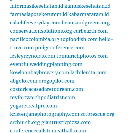
informasikesehatan.id
kamuskesehatan.id
farmasiapotekerumm.id
kabarmataram.id
cakelifeeveryday.com
beansandgreens.org
conservationsolutions.org
curbearth.com
pacificocolombia.org
topfoodish.com
hello-
trove.com
pmigconference.com
lesleyreynolds.com
tomulrichphotos.com
eventfulweddingplanning.com
kowloonbaybrewery.com
lachilenita.com
abgolo.com
oregopilot.com
costaricacasadaretodream.com
myfortworthpodiatrist.com
yogaretreatpro.com
kristenjanephotography.com
sctbrescue.org
srchurch.org
giantrusticpizza.com
conferencecallstomeatballs.com