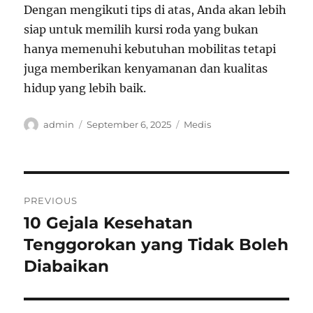
Dengan mengikuti tips di atas, Anda akan lebih
siap untuk memilih kursi roda yang bukan
hanya memenuhi kebutuhan mobilitas tetapi
juga memberikan kenyamanan dan kualitas
hidup yang lebih baik.
Author
Posted
Categories
admin
September 6, 2025
Medis
on
Post
PREVIOUS
navigation
10 Gejala Kesehatan
Previous
post:
Tenggorokan yang Tidak Boleh
Diabaikan