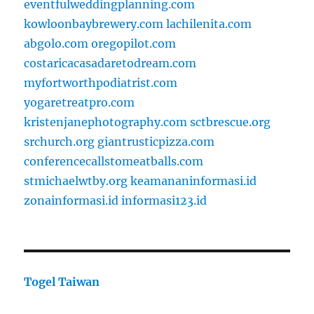
eventfulweddingplanning.com
kowloonbaybrewery.com
lachilenita.com
abgolo.com
oregopilot.com
costaricacasadaretodream.com
myfortworthpodiatrist.com
yogaretreatpro.com
kristenjanephotography.com
sctbrescue.org
srchurch.org
giantrusticpizza.com
conferencecallstomeatballs.com
stmichaelwtby.org
keamananinformasi.id
zonainformasi.id
informasi123.id
Togel Taiwan