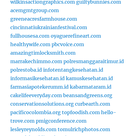
wilkinsactiongraphics.com
guiltybunnies.com
acemgmtgroup.com
greeneacresfarmhouse.com
cincinnatiukrainianfestival.com
fullhousesa.com
oyaguerefineart.com
healthywife.com
pbcvoice.com
amazingtimlocksmith.com
marrakechimmo.com
polresmanggaraitimur.id
polrestoba.id
infotentangkesehatan.id
informasikesehatan.id
kamuskesehatan.id
farmasiapotekerumm.id
kabarmataram.id
cakelifeeveryday.com
beansandgreens.org
conservationsolutions.org
curbearth.com
pacificocolombia.org
topfoodish.com
hello-
trove.com
pmigconference.com
lesleyreynolds.com
tomulrichphotos.com