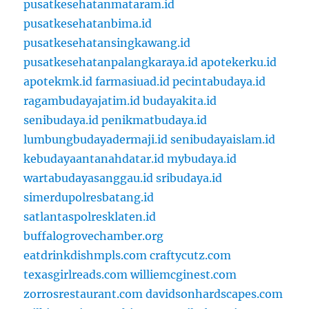
pusatkesehatanmataram.id
pusatkesehatanbima.id
pusatkesehatansingkawang.id
pusatkesehatanpalangkaraya.id
apotekerku.id
apotekmk.id
farmasiuad.id
pecintabudaya.id
ragambudayajatim.id
budayakita.id
senibudaya.id
penikmatbudaya.id
lumbungbudayadermaji.id
senibudayaislam.id
kebudayaantanahdatar.id
mybudaya.id
wartabudayasanggau.id
sribudaya.id
simerdupolresbatang.id
satlantaspolresklaten.id
buffalogrovechamber.org
eatdrinkdishmpls.com
craftycutz.com
texasgirlreads.com
williemcginest.com
zorrosrestaurant.com
davidsonhardscapes.com