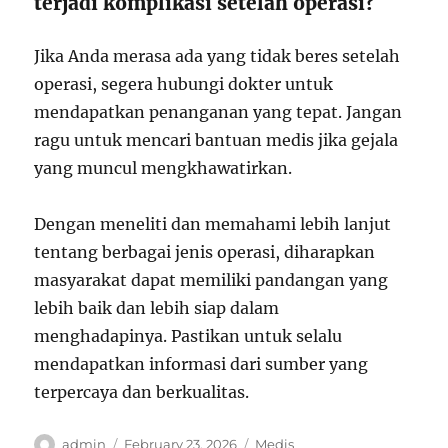
terjadi komplikasi setelah operasi?
Jika Anda merasa ada yang tidak beres setelah
operasi, segera hubungi dokter untuk
mendapatkan penanganan yang tepat. Jangan
ragu untuk mencari bantuan medis jika gejala
yang muncul mengkhawatirkan.
Dengan meneliti dan memahami lebih lanjut
tentang berbagai jenis operasi, diharapkan
masyarakat dapat memiliki pandangan yang
lebih baik dan lebih siap dalam
menghadapinya. Pastikan untuk selalu
mendapatkan informasi dari sumber yang
terpercaya dan berkualitas.
Author
Posted
Categories
admin
February 23, 2026
Medis