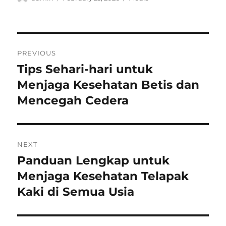
on
Post
PREVIOUS
navigation
Tips Sehari-hari untuk
Previous
post:
Menjaga Kesehatan Betis dan
Mencegah Cedera
NEXT
Panduan Lengkap untuk
Next
post:
Menjaga Kesehatan Telapak
Kaki di Semua Usia