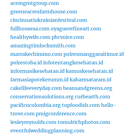
acemgmtgroup.com
greeneacresfarmhouse.com
cincinnatiukrainianfestival.com
fullhousesa.com
oyaguerefineart.com
healthywife.com
pbcvoice.com
amazingtimlocksmith.com
marrakechimmo.com
polresmanggaraitimur.id
polrestoba.id
infotentangkesehatan.id
informasikesehatan.id
kamuskesehatan.id
farmasiapotekerumm.id
kabarmataram.id
cakelifeeveryday.com
beansandgreens.org
conservationsolutions.org
curbearth.com
pacificocolombia.org
topfoodish.com
hello-
trove.com
pmigconference.com
lesleyreynolds.com
tomulrichphotos.com
eventfulweddingplanning.com