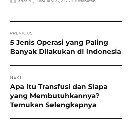
Author
Posted
Categories
admin
February 23, 2026
Kesehatan
on
Post
PREVIOUS
navigation
5 Jenis Operasi yang Paling
Previous
post:
Banyak Dilakukan di Indonesia
NEXT
Apa Itu Transfusi dan Siapa
Next
post:
yang Membutuhkannya?
Temukan Selengkapnya