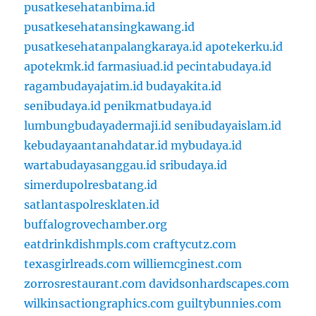
pusatkesehatanbima.id
pusatkesehatansingkawang.id
pusatkesehatanpalangkaraya.id
apotekerku.id
apotekmk.id
farmasiuad.id
pecintabudaya.id
ragambudayajatim.id
budayakita.id
senibudaya.id
penikmatbudaya.id
lumbungbudayadermaji.id
senibudayaislam.id
kebudayaantanahdatar.id
mybudaya.id
wartabudayasanggau.id
sribudaya.id
simerdupolresbatang.id
satlantaspolresklaten.id
buffalogrovechamber.org
eatdrinkdishmpls.com
craftycutz.com
texasgirlreads.com
williemcginest.com
zorrosrestaurant.com
davidsonhardscapes.com
wilkinsactiongraphics.com
guiltybunnies.com