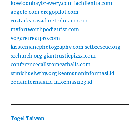
kowloonbaybrewery.com
lachilenita.com
abgolo.com
oregopilot.com
costaricacasadaretodream.com
myfortworthpodiatrist.com
yogaretreatpro.com
kristenjanephotography.com
sctbrescue.org
srchurch.org
giantrusticpizza.com
conferencecallstomeatballs.com
stmichaelwtby.org
keamananinformasi.id
zonainformasi.id
informasi123.id
Togel Taiwan