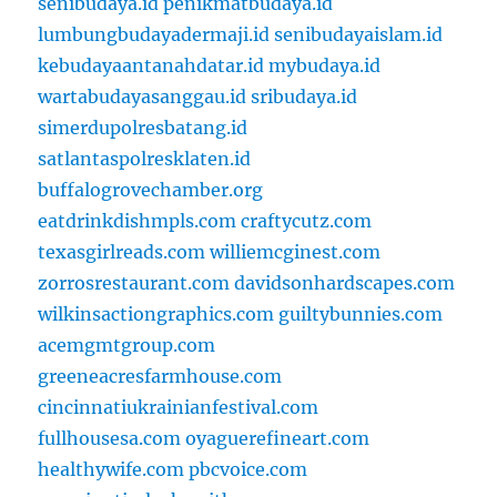
senibudaya.id
penikmatbudaya.id
lumbungbudayadermaji.id
senibudayaislam.id
kebudayaantanahdatar.id
mybudaya.id
wartabudayasanggau.id
sribudaya.id
simerdupolresbatang.id
satlantaspolresklaten.id
buffalogrovechamber.org
eatdrinkdishmpls.com
craftycutz.com
texasgirlreads.com
williemcginest.com
zorrosrestaurant.com
davidsonhardscapes.com
wilkinsactiongraphics.com
guiltybunnies.com
acemgmtgroup.com
greeneacresfarmhouse.com
cincinnatiukrainianfestival.com
fullhousesa.com
oyaguerefineart.com
healthywife.com
pbcvoice.com