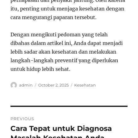
pernapasan dan penyakit jantung. Oleh karena
itu, penting untuk menjaga kesehatan dengan
cara mengurangi paparan tersebut.
Dengan mengikuti pedoman yang telah
dibahas dalam artikel ini, Anda dapat menjadi
lebih sadar akan kesehatan dan melakukan
langkah-langkah preventif yang diperlukan
untuk hidup lebih sehat.
Author
Posted
Categories
admin
October 2, 2025
Kesehatan
on
Post
PREVIOUS
navigation
Cara Tepat untuk Diagnosa
Previous
post: