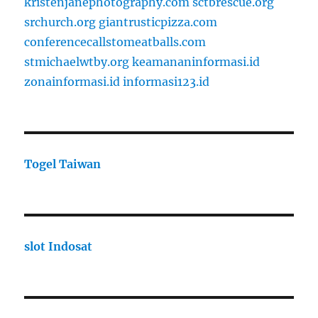
kristenjanephotography.com
sctbrescue.org
srchurch.org
giantrusticpizza.com
conferencecallstomeatballs.com
stmichaelwtby.org
keamananinformasi.id
zonainformasi.id
informasi123.id
Togel Taiwan
slot Indosat