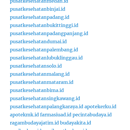
pusatkesehatanmedan.id
pusatkesehatanbinjai.id
pusatkesehatanpadang.id
pusatkesehatanbukittinggi.id
pusatkesehatanpadangpanjang.id
pusatkesehatandumai.id
pusatkesehatanpalembang.id
pusatkesehatanlubuklinggau.id
pusatkesehatansolo.id
pusatkesehatanmalang.id
pusatkesehatanmataram.id
pusatkesehatanbima.id
pusatkesehatansingkawang.id
pusatkesehatanpalangkaraya.id
apotekerku.id
apotekmk.id
farmasiuad.id
pecintabudaya.id
ragambudayajatim.id
budayakita.id