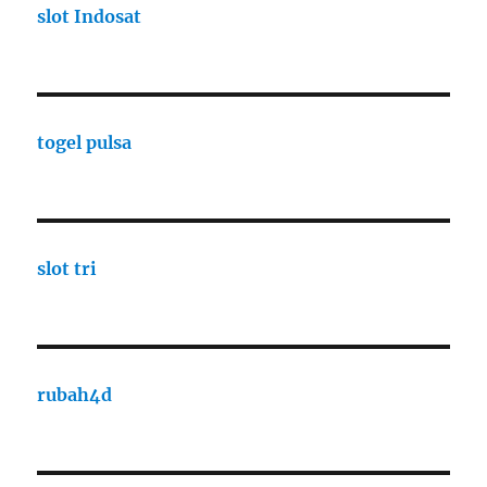
slot Indosat
togel pulsa
slot tri
rubah4d