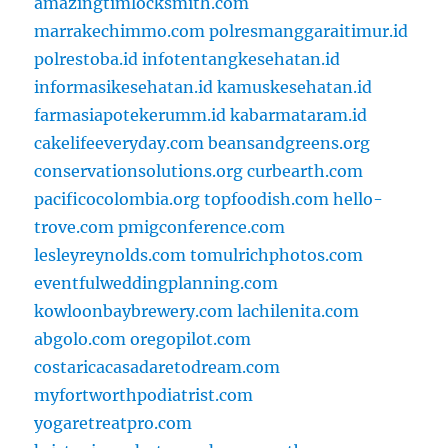
amazingtimlocksmith.com
marrakechimmo.com
polresmanggaraitimur.id
polrestoba.id
infotentangkesehatan.id
informasikesehatan.id
kamuskesehatan.id
farmasiapotekerumm.id
kabarmataram.id
cakelifeeveryday.com
beansandgreens.org
conservationsolutions.org
curbearth.com
pacificocolombia.org
topfoodish.com
hello-
trove.com
pmigconference.com
lesleyreynolds.com
tomulrichphotos.com
eventfulweddingplanning.com
kowloonbaybrewery.com
lachilenita.com
abgolo.com
oregopilot.com
costaricacasadaretodream.com
myfortworthpodiatrist.com
yogaretreatpro.com