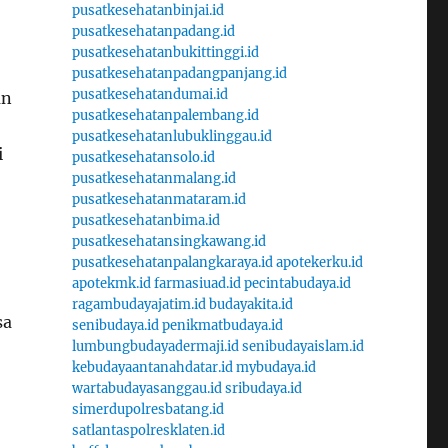
pusatkesehatanbinjai.id
pusatkesehatanpadang.id
pusatkesehatanbukittinggi.id
pusatkesehatanpadangpanjang.id
pusatkesehatandumai.id
an
pusatkesehatanpalembang.id
pusatkesehatanlubuklinggau.id
i
pusatkesehatansolo.id
pusatkesehatanmalang.id
pusatkesehatanmataram.id
pusatkesehatanbima.id
pusatkesehatansingkawang.id
pusatkesehatanpalangkaraya.id
apotekerku.id
apotekmk.id
farmasiuad.id
pecintabudaya.id
ragambudayajatim.id
budayakita.id
sa
senibudaya.id
penikmatbudaya.id
lumbungbudayadermaji.id
senibudayaislam.id
kebudayaantanahdatar.id
mybudaya.id
wartabudayasanggau.id
sribudaya.id
simerdupolresbatang.id
satlantaspolresklaten.id