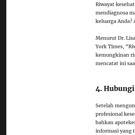
Riwayat kesehat
mendiagnosa mas
keluarga Anda? 
Menurut Dr. Lis
York Times, “Ri
kemungkinan ris
mencatat ini sa
4. Hubungi
Setelah mengum
profesional kese
bahkan apoteker
informasi yang 