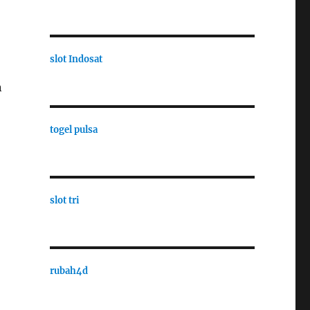
slot Indosat
n
togel pulsa
slot tri
rubah4d