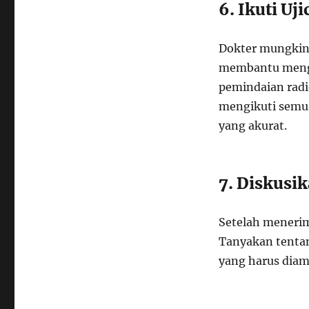
6. Ikuti Uj
Dokter mungkin
membantu mengev
pemindaian radio
mengikuti semua
yang akurat.
7. Diskusi
Setelah menerim
Tanyakan tentan
yang harus diamb