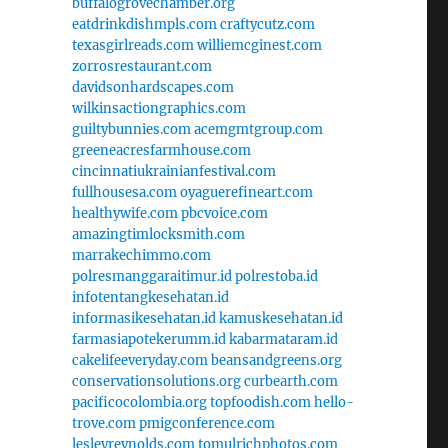
buffalogrovechamber.org
eatdrinkdishmpls.com
craftycutz.com
texasgirlreads.com
williemcginest.com
zorrosrestaurant.com
davidsonhardscapes.com
wilkinsactiongraphics.com
guiltybunnies.com
acemgmtgroup.com
greeneacresfarmhouse.com
cincinnatiukrainianfestival.com
fullhousesa.com
oyaguerefineart.com
healthywife.com
pbcvoice.com
amazingtimlocksmith.com
marrakechimmo.com
polresmanggaraitimur.id
polrestoba.id
infotentangkesehatan.id
informasikesehatan.id
kamuskesehatan.id
farmasiapotekerumm.id
kabarmataram.id
cakelifeeveryday.com
beansandgreens.org
conservationsolutions.org
curbearth.com
pacificocolombia.org
topfoodish.com
hello-
trove.com
pmigconference.com
lesleyreynolds.com
tomulrichphotos.com