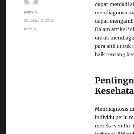
dapat menjadi s
Author
admin
mendiagnosa mas
Posted
October 2, 2025
dapat mengambil
on
Categories
Medis
Dalam artikel i
untuk mendiagno
para ahli untu
baik tentang ke
Penting
Kesehat
Mendiagnosis ma
individu perlu 
mereka sendiri.