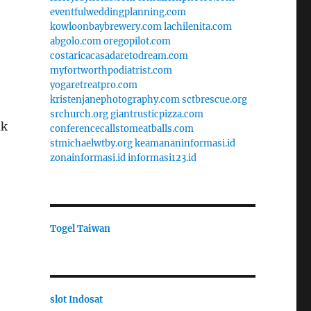
eventfulweddingplanning.com
kowloonbaybrewery.com
lachilenita.com
abgolo.com
oregopilot.com
costaricacasadaretodream.com
myfortworthpodiatrist.com
yogaretreatpro.com
kristenjanephotography.com
sctbrescue.org
srchurch.org
giantrusticpizza.com
uk
conferencecallstomeatballs.com
stmichaelwtby.org
keamananinformasi.id
zonainformasi.id
informasi123.id
Togel Taiwan
slot Indosat