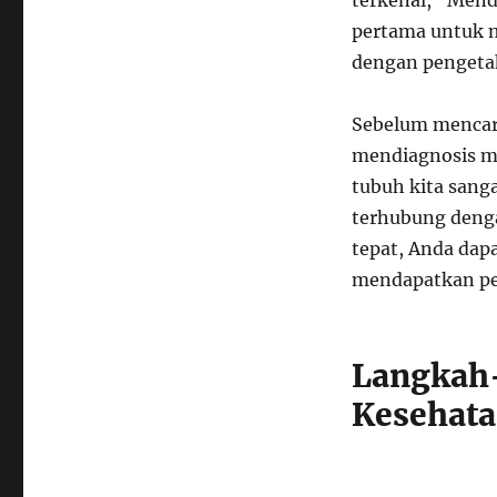
terkenal, “Mend
pertama untuk m
dengan pengetah
Sebelum mencar
mendiagnosis ma
tubuh kita sang
terhubung deng
tepat, Anda dapa
mendapatkan pe
Langkah
Kesehat