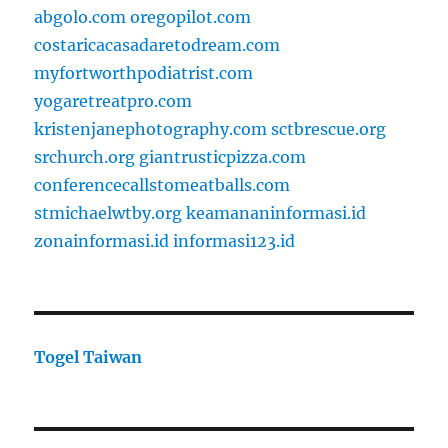
abgolo.com
oregopilot.com
costaricacasadaretodream.com
myfortworthpodiatrist.com
yogaretreatpro.com
kristenjanephotography.com
sctbrescue.org
srchurch.org
giantrusticpizza.com
conferencecallstomeatballs.com
stmichaelwtby.org
keamananinformasi.id
zonainformasi.id
informasi123.id
Togel Taiwan