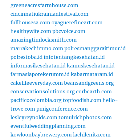
greeneacresfarmhouse.com
cincinnatiukrainianfestival.com
fullhousesa.com
oyaguerefineart.com
healthywife.com
pbcvoice.com
amazingtimlocksmith.com
marrakechimmo.com
polresmanggaraitimur.id
polrestoba.id
infotentangkesehatan.id
informasikesehatan.id
kamuskesehatan.id
farmasiapotekerumm.id
kabarmataram.id
cakelifeeveryday.com
beansandgreens.org
conservationsolutions.org
curbearth.com
pacificocolombia.org
topfoodish.com
hello-
trove.com
pmigconference.com
lesleyreynolds.com
tomulrichphotos.com
eventfulweddingplanning.com
kowloonbaybrewery.com
lachilenita.com