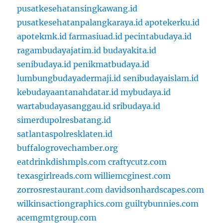
pusatkesehatansingkawang.id
pusatkesehatanpalangkaraya.id
apotekerku.id
apotekmk.id
farmasiuad.id
pecintabudaya.id
ragambudayajatim.id
budayakita.id
senibudaya.id
penikmatbudaya.id
lumbungbudayadermaji.id
senibudayaislam.id
kebudayaantanahdatar.id
mybudaya.id
wartabudayasanggau.id
sribudaya.id
simerdupolresbatang.id
satlantaspolresklaten.id
buffalogrovechamber.org
eatdrinkdishmpls.com
craftycutz.com
texasgirlreads.com
williemcginest.com
zorrosrestaurant.com
davidsonhardscapes.com
wilkinsactiongraphics.com
guiltybunnies.com
acemgmtgroup.com