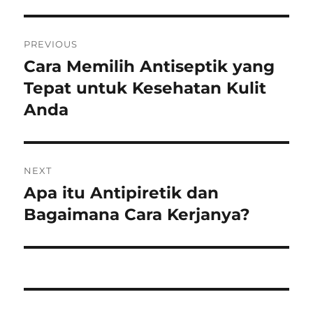
Post
PREVIOUS
navigation
Cara Memilih Antiseptik yang
Previous
post:
Tepat untuk Kesehatan Kulit
Anda
NEXT
Apa itu Antipiretik dan
Next
post:
Bagaimana Cara Kerjanya?