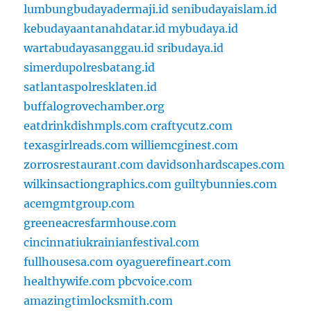
lumbungbudayadermaji.id
senibudayaislam.id
kebudayaantanahdatar.id
mybudaya.id
wartabudayasanggau.id
sribudaya.id
simerdupolresbatang.id
satlantaspolresklaten.id
buffalogrovechamber.org
eatdrinkdishmpls.com
craftycutz.com
texasgirlreads.com
williemcginest.com
zorrosrestaurant.com
davidsonhardscapes.com
wilkinsactiongraphics.com
guiltybunnies.com
acemgmtgroup.com
greeneacresfarmhouse.com
cincinnatiukrainianfestival.com
fullhousesa.com
oyaguerefineart.com
healthywife.com
pbcvoice.com
amazingtimlocksmith.com