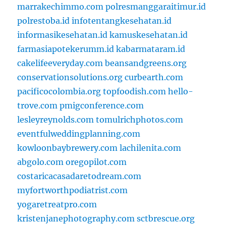
marrakechimmo.com
polresmanggaraitimur.id
polrestoba.id
infotentangkesehatan.id
informasikesehatan.id
kamuskesehatan.id
farmasiapotekerumm.id
kabarmataram.id
cakelifeeveryday.com
beansandgreens.org
conservationsolutions.org
curbearth.com
pacificocolombia.org
topfoodish.com
hello-
trove.com
pmigconference.com
lesleyreynolds.com
tomulrichphotos.com
eventfulweddingplanning.com
kowloonbaybrewery.com
lachilenita.com
abgolo.com
oregopilot.com
costaricacasadaretodream.com
myfortworthpodiatrist.com
yogaretreatpro.com
kristenjanephotography.com
sctbrescue.org