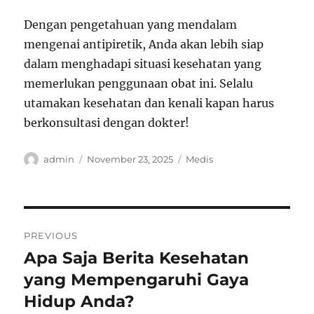
Dengan pengetahuan yang mendalam
mengenai antipiretik, Anda akan lebih siap
dalam menghadapi situasi kesehatan yang
memerlukan penggunaan obat ini. Selalu
utamakan kesehatan dan kenali kapan harus
berkonsultasi dengan dokter!
Author
Posted
Categories
admin
November 23, 2025
Medis
on
Post
PREVIOUS
navigation
Apa Saja Berita Kesehatan
Previous
post:
yang Mempengaruhi Gaya
Hidup Anda?