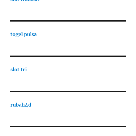
togel pulsa
slot tri
rubah4d