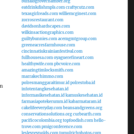
buffalogrovechamber.org
eatdrinkdishmpls.com
craftycutz.com
texasgirlreads.com
williemcginest.com
zorrosrestaurant.com
davidsonhardscapes.com
wilkinsactiongraphics.com
guiltybunnies.com
acemgmtgroup.com
greeneacresfarmhouse.com
cincinnatiukrainianfestival.com
fullhousesa.com
oyaguerefineart.com
healthywife.com
pbcvoice.com
amazingtimlocksmith.com
marrakechimmo.com
polresmanggaraitimur.id
polrestoba.id
an
infotentangkesehatan.id
informasikesehatan.id
kamuskesehatan.id
farmasiapotekerumm.id
kabarmataram.id
cakelifeeveryday.com
beansandgreens.org
conservationsolutions.org
curbearth.com
pacificocolombia.org
topfoodish.com
hello-
trove.com
pmigconference.com
lesleyreynolds.com
tomulrichphotos.com