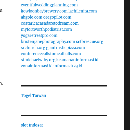
eventfulweddingplanning.com
ra
kowloonbaybrewery.com
lachilenita.com
abgolo.com
oregopilot.com
costaricacasadaretodream.com
myfortworthpodiatrist.com
yogaretreatpro.com
kristenjanephotography.com
sctbrescue.org
srchurch.org
giantrusticpizza.com
conferencecallstomeatballs.com
stmichaelwtby.org
keamananinformasi.id
zonainformasi.id
informasi123.id
m.
Togel Taiwan
slot Indosat