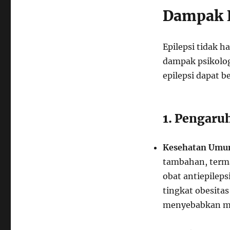
Dampak E
Epilepsi tidak h
dampak psikologi
epilepsi dapat b
1. Pengaruh
Kesehatan Um
tambahan, terma
obat antiepilep
tingkat obesita
menyebabkan ma