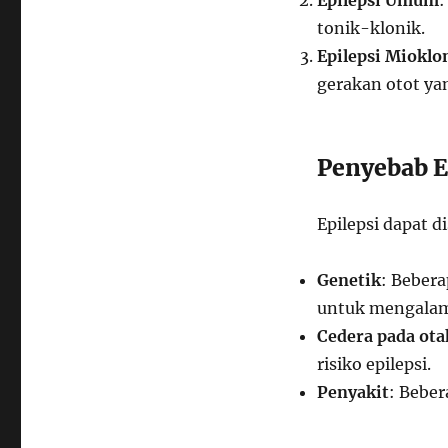
Epilepsi Umum
:
tonik-klonik.
Epilepsi Mioklo
gerakan otot ya
Penyebab E
Epilepsi dapat d
Genetik
: Beber
untuk mengalami
Cedera pada ota
risiko epilepsi.
Penyakit
: Beber