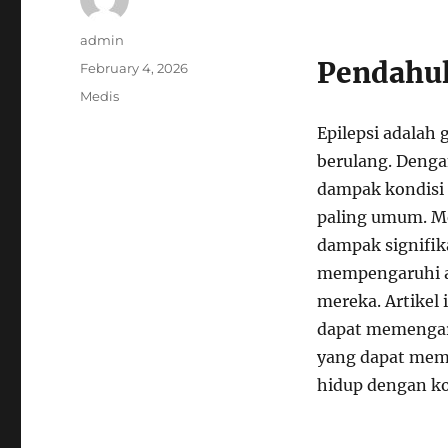
Author
admin
Pendahu
Posted
February 4, 2026
on
Categories
Medis
Epilepsi adalah
berulang. Dengan
dampak kondisi i
paling umum. Me
dampak signifik
mempengaruhi as
mereka. Artikel
dapat memengaru
yang dapat mem
hidup dengan kon