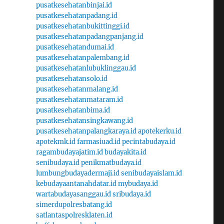
pusatkesehatanbinjai.id
pusatkesehatanpadang.id
pusatkesehatanbukittinggi.id
pusatkesehatanpadangpanjang.id
pusatkesehatandumai.id
pusatkesehatanpalembang.id
pusatkesehatanlubuklinggau.id
pusatkesehatansolo.id
pusatkesehatanmalang.id
pusatkesehatanmataram.id
pusatkesehatanbima.id
pusatkesehatansingkawang.id
pusatkesehatanpalangkaraya.id
apotekerku.id
apotekmk.id
farmasiuad.id
pecintabudaya.id
ragambudayajatim.id
budayakita.id
senibudaya.id
penikmatbudaya.id
lumbungbudayadermaji.id
senibudayaislam.id
kebudayaantanahdatar.id
mybudaya.id
wartabudayasanggau.id
sribudaya.id
simerdupolresbatang.id
satlantaspolresklaten.id