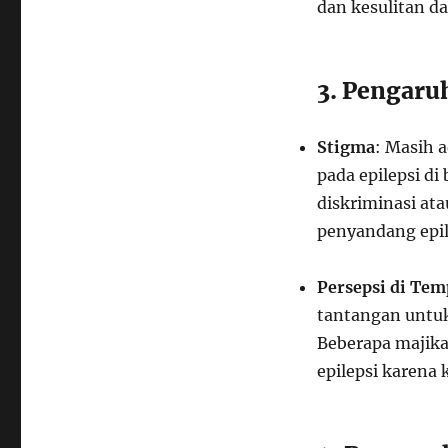
dan kesulitan d
3. Pengaruh
Stigma
: Masih 
pada epilepsi d
diskriminasi at
penyandang epil
Persepsi di Tem
tantangan untu
Beberapa majik
epilepsi karena 