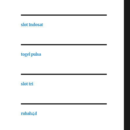
slot Indosat
togel pulsa
slot tri
rubah4d