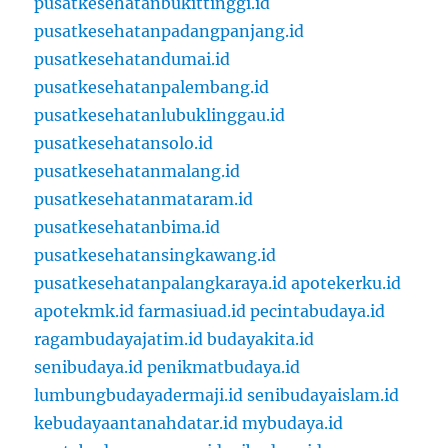
pusatkesehatanbukittinggi.id
pusatkesehatanpadangpanjang.id
pusatkesehatandumai.id
pusatkesehatanpalembang.id
pusatkesehatanlubuklinggau.id
pusatkesehatansolo.id
pusatkesehatanmalang.id
pusatkesehatanmataram.id
pusatkesehatanbima.id
pusatkesehatansingkawang.id
pusatkesehatanpalangkaraya.id
apotekerku.id
apotekmk.id
farmasiuad.id
pecintabudaya.id
ragambudayajatim.id
budayakita.id
senibudaya.id
penikmatbudaya.id
lumbungbudayadermaji.id
senibudayaislam.id
kebudayaantanahdatar.id
mybudaya.id