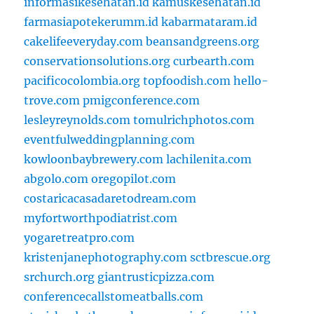
informasikesehatan.id
kamuskesehatan.id
farmasiapotekerumm.id
kabarmataram.id
cakelifeeveryday.com
beansandgreens.org
conservationsolutions.org
curbearth.com
pacificocolombia.org
topfoodish.com
hello-
trove.com
pmigconference.com
lesleyreynolds.com
tomulrichphotos.com
eventfulweddingplanning.com
kowloonbaybrewery.com
lachilenita.com
abgolo.com
oregopilot.com
costaricacasadaretodream.com
myfortworthpodiatrist.com
yogaretreatpro.com
kristenjanephotography.com
sctbrescue.org
srchurch.org
giantrusticpizza.com
conferencecallstomeatballs.com