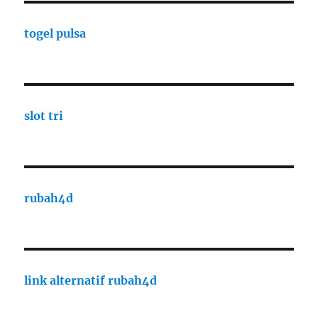
togel pulsa
slot tri
rubah4d
link alternatif rubah4d