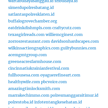
wartabudayasanggau.id
sribudaya.id
simerdupolresbatang.id
satlantaspolresklaten.id
buffalogrovechamber.org
eatdrinkdishmpls.com
craftycutz.com
texasgirlreads.com
williemcginest.com
zorrosrestaurant.com
davidsonhardscapes.com
wilkinsactiongraphics.com
guiltybunnies.com
acemgmtgroup.com
greeneacresfarmhouse.com
cincinnatiukrainianfestival.com
fullhousesa.com
oyaguerefineart.com
healthywife.com
pbcvoice.com
amazingtimlocksmith.com
marrakechimmo.com
polresmanggaraitimur.id
polrestoba.id
infotentangkesehatan.id