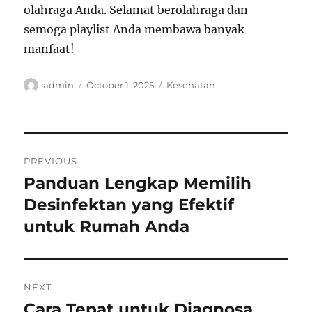
olahraga Anda. Selamat berolahraga dan
semoga playlist Anda membawa banyak
manfaat!
Author
Posted
Categories
admin
October 1, 2025
Kesehatan
on
Post
PREVIOUS
navigation
Panduan Lengkap Memilih
Previous
post:
Desinfektan yang Efektif
untuk Rumah Anda
NEXT
Cara Tepat untuk Diagnosa
Next