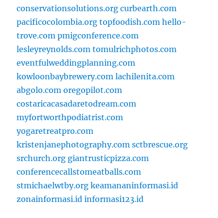
conservationsolutions.org
curbearth.com
pacificocolombia.org
topfoodish.com
hello-
trove.com
pmigconference.com
lesleyreynolds.com
tomulrichphotos.com
eventfulweddingplanning.com
kowloonbaybrewery.com
lachilenita.com
abgolo.com
oregopilot.com
costaricacasadaretodream.com
myfortworthpodiatrist.com
yogaretreatpro.com
kristenjanephotography.com
sctbrescue.org
srchurch.org
giantrusticpizza.com
conferencecallstomeatballs.com
stmichaelwtby.org
keamananinformasi.id
zonainformasi.id
informasi123.id