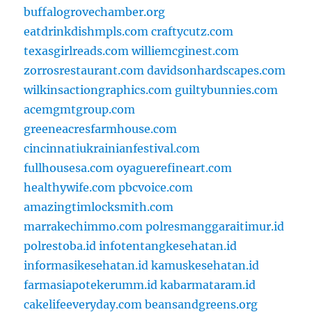
buffalogrovechamber.org
eatdrinkdishmpls.com
craftycutz.com
texasgirlreads.com
williemcginest.com
zorrosrestaurant.com
davidsonhardscapes.com
wilkinsactiongraphics.com
guiltybunnies.com
acemgmtgroup.com
greeneacresfarmhouse.com
cincinnatiukrainianfestival.com
fullhousesa.com
oyaguerefineart.com
healthywife.com
pbcvoice.com
amazingtimlocksmith.com
marrakechimmo.com
polresmanggaraitimur.id
polrestoba.id
infotentangkesehatan.id
informasikesehatan.id
kamuskesehatan.id
farmasiapotekerumm.id
kabarmataram.id
cakelifeeveryday.com
beansandgreens.org