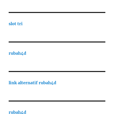
slot tri
rubah4d
link alternatif rubah4d
rubah4d