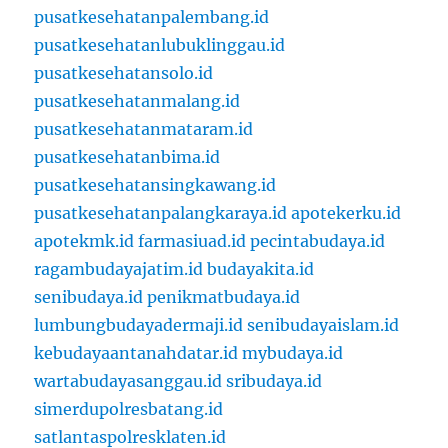
pusatkesehatanpalembang.id
pusatkesehatanlubuklinggau.id
pusatkesehatansolo.id
pusatkesehatanmalang.id
pusatkesehatanmataram.id
pusatkesehatanbima.id
pusatkesehatansingkawang.id
pusatkesehatanpalangkaraya.id
apotekerku.id
apotekmk.id
farmasiuad.id
pecintabudaya.id
ragambudayajatim.id
budayakita.id
senibudaya.id
penikmatbudaya.id
lumbungbudayadermaji.id
senibudayaislam.id
kebudayaantanahdatar.id
mybudaya.id
wartabudayasanggau.id
sribudaya.id
simerdupolresbatang.id
satlantaspolresklaten.id