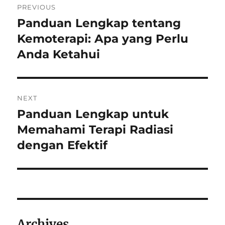
PREVIOUS
navigation
Panduan Lengkap tentang
Previous
post:
Kemoterapi: Apa yang Perlu
Anda Ketahui
NEXT
Panduan Lengkap untuk
Next
post:
Memahami Terapi Radiasi
dengan Efektif
Archives