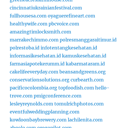
cincinnatiukrainianfestival.com
fullhousesa.com
oyaguerefineart.com
healthywife.com
pbcvoice.com
amazingtimlocksmith.com
marrakechimmo.com
polresmanggaraitimur.id
polrestoba.id
infotentangkesehatan.id
informasikesehatan.id
kamuskesehatan.id
farmasiapotekerumm.id
kabarmataram.id
cakelifeeveryday.com
beansandgreens.org
conservationsolutions.org
curbearth.com
pacificocolombia.org
topfoodish.com
hello-
trove.com
pmigconference.com
lesleyreynolds.com
tomulrichphotos.com
eventfulweddingplanning.com
kowloonbaybrewery.com
lachilenita.com
abgolo.com
oregopilot.com