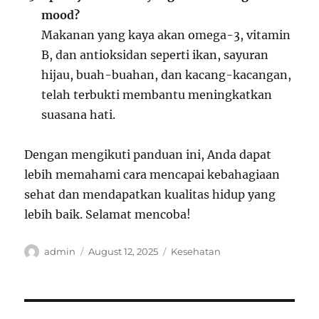
mood?
Makanan yang kaya akan omega-3, vitamin
B, dan antioksidan seperti ikan, sayuran
hijau, buah-buahan, dan kacang-kacangan,
telah terbukti membantu meningkatkan
suasana hati.
Dengan mengikuti panduan ini, Anda dapat
lebih memahami cara mencapai kebahagiaan
sehat dan mendapatkan kualitas hidup yang
lebih baik. Selamat mencoba!
Author
Posted
Categories
admin
August 12, 2025
Kesehatan
on
Post