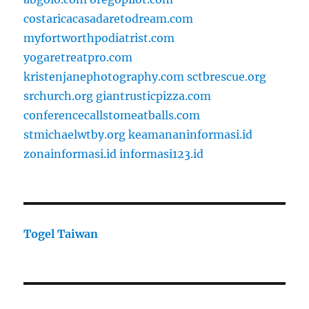
costaricacasadaretodream.com
myfortworthpodiatrist.com
yogaretreatpro.com
kristenjanephotography.com
sctbrescue.org
srchurch.org
giantrusticpizza.com
conferencecallstomeatballs.com
stmichaelwtby.org
keamananinformasi.id
zonainformasi.id
informasi123.id
Togel Taiwan