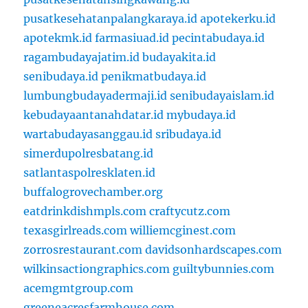
pusatkesehatanpalangkaraya.id
apotekerku.id
apotekmk.id
farmasiuad.id
pecintabudaya.id
ragambudayajatim.id
budayakita.id
senibudaya.id
penikmatbudaya.id
lumbungbudayadermaji.id
senibudayaislam.id
kebudayaantanahdatar.id
mybudaya.id
wartabudayasanggau.id
sribudaya.id
simerdupolresbatang.id
satlantaspolresklaten.id
buffalogrovechamber.org
eatdrinkdishmpls.com
craftycutz.com
texasgirlreads.com
williemcginest.com
zorrosrestaurant.com
davidsonhardscapes.com
wilkinsactiongraphics.com
guiltybunnies.com
acemgmtgroup.com
greeneacresfarmhouse.com