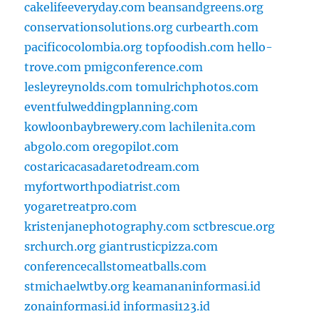
cakelifeeveryday.com
beansandgreens.org
conservationsolutions.org
curbearth.com
pacificocolombia.org
topfoodish.com
hello-
trove.com
pmigconference.com
lesleyreynolds.com
tomulrichphotos.com
eventfulweddingplanning.com
kowloonbaybrewery.com
lachilenita.com
abgolo.com
oregopilot.com
costaricacasadaretodream.com
myfortworthpodiatrist.com
yogaretreatpro.com
kristenjanephotography.com
sctbrescue.org
srchurch.org
giantrusticpizza.com
conferencecallstomeatballs.com
stmichaelwtby.org
keamananinformasi.id
zonainformasi.id
informasi123.id