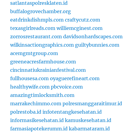
satlantaspolresklaten.id
buffalogrovechamber.org
eatdrinkdishmpls.com
craftycutz.com
texasgirlreads.com
williemcginest.com
zorrosrestaurant.com
davidsonhardscapes.com
wilkinsactiongraphics.com
guiltybunnies.com
acemgmtgroup.com
greeneacresfarmhouse.com
cincinnatiukrainianfestival.com
fullhousesa.com
oyaguerefineart.com
healthywife.com
pbcvoice.com
amazingtimlocksmith.com
marrakechimmo.com
polresmanggaraitimur.id
polrestoba.id
infotentangkesehatan.id
informasikesehatan.id
kamuskesehatan.id
farmasiapotekerumm.id
kabarmataram.id