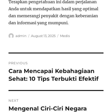
Terapkan pengetahuan ini dalam perjalanan
Anda untuk mendapatkan hasil yang optimal
dan memerangi penyakit dengan keberanian
dan informasi yang mumpuni.
Author
Posted
Categories
admin
August 13, 2025
Medis
on
Post
PREVIOUS
navigation
Cara Mencapai Kebahagiaan
Previous
post:
Sehat: 10 Tips Terbukti Efektif
NEXT
Mengenal Ciri-Ciri Negara
Next