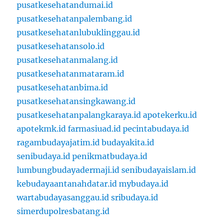
pusatkesehatandumai.id
pusatkesehatanpalembang.id
pusatkesehatanlubuklinggau.id
pusatkesehatansolo.id
pusatkesehatanmalang.id
pusatkesehatanmataram.id
pusatkesehatanbima.id
pusatkesehatansingkawang.id
pusatkesehatanpalangkaraya.id
apotekerku.id
apotekmk.id
farmasiuad.id
pecintabudaya.id
ragambudayajatim.id
budayakita.id
senibudaya.id
penikmatbudaya.id
lumbungbudayadermaji.id
senibudayaislam.id
kebudayaantanahdatar.id
mybudaya.id
wartabudayasanggau.id
sribudaya.id
simerdupolresbatang.id