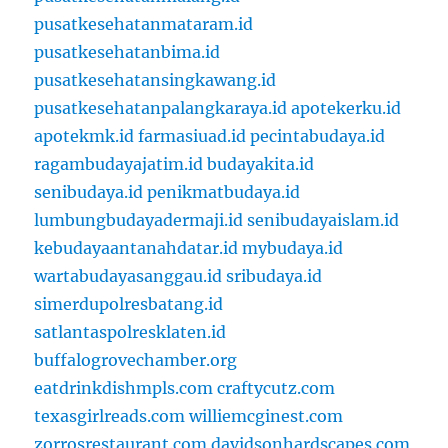
pusatkesehatanmataram.id
pusatkesehatanbima.id
pusatkesehatansingkawang.id
pusatkesehatanpalangkaraya.id
apotekerku.id
apotekmk.id
farmasiuad.id
pecintabudaya.id
ragambudayajatim.id
budayakita.id
senibudaya.id
penikmatbudaya.id
lumbungbudayadermaji.id
senibudayaislam.id
kebudayaantanahdatar.id
mybudaya.id
wartabudayasanggau.id
sribudaya.id
simerdupolresbatang.id
satlantaspolresklaten.id
buffalogrovechamber.org
eatdrinkdishmpls.com
craftycutz.com
texasgirlreads.com
williemcginest.com
zorrosrestaurant.com
davidsonhardscapes.com