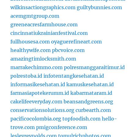
wilkinsactiongraphics.com
guiltybunnies.com
acemgmtgroup.com
greeneacresfarmhouse.com
cincinnatiukrainianfestival.com
fullhousesa.com
oyaguerefineart.com
healthywife.com
pbcvoice.com
amazingtimlocksmith.com
marrakechimmo.com
polresmanggaraitimur.id
polrestoba.id
infotentangkesehatan.id
informasikesehatan.id
kamuskesehatan.id
farmasiapotekerumm.id
kabarmataram.id
cakelifeeveryday.com
beansandgreens.org
conservationsolutions.org
curbearth.com
pacificocolombia.org
topfoodish.com
hello-
trove.com
pmigconference.com
lesleyreynolds.com
tomulrichphotos.com