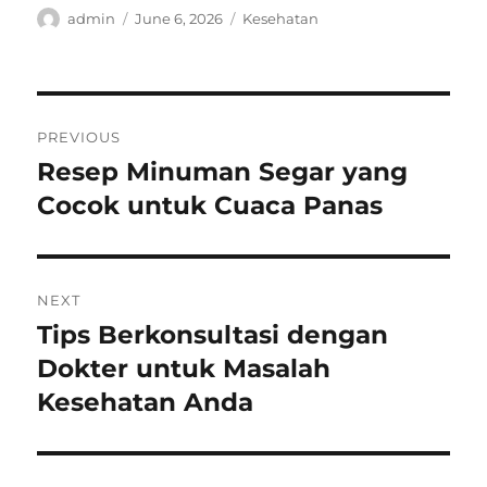
Author
Posted
Categories
admin
June 6, 2026
Kesehatan
on
Post
PREVIOUS
navigation
Resep Minuman Segar yang
Previous
post:
Cocok untuk Cuaca Panas
NEXT
Tips Berkonsultasi dengan
Next
post:
Dokter untuk Masalah
Kesehatan Anda