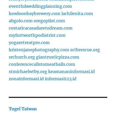
eventfulweddingplanning.com
kowloonbaybrewery.com
lachilenita.com
abgolo.com
oregopilot.com
costaricacasadaretodream.com
myfortworthpodiatrist.com
yogaretreatpro.com
kristenjanephotography.com
sctbrescue.org
srchurch.org
giantrusticpizza.com
conferencecallstomeatballs.com
stmichaelwtby.org
keamananinformasi.id
zonainformasi.id
informasi123.id
Togel Taiwan