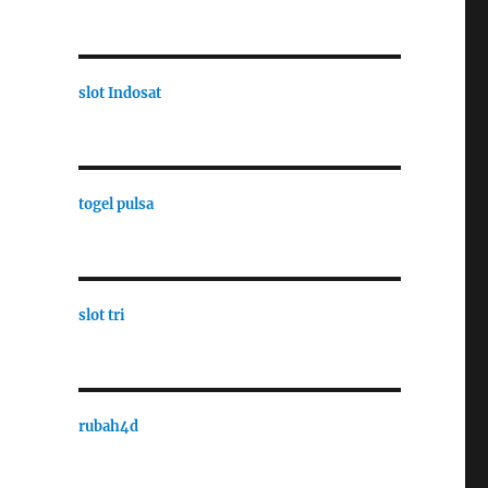
slot Indosat
togel pulsa
slot tri
rubah4d