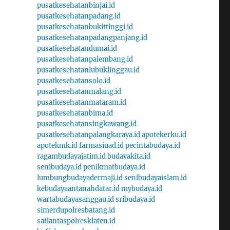
pusatkesehatanbinjai.id
pusatkesehatanpadang.id
pusatkesehatanbukittinggi.id
pusatkesehatanpadangpanjang.id
pusatkesehatandumai.id
pusatkesehatanpalembang.id
pusatkesehatanlubuklinggau.id
pusatkesehatansolo.id
pusatkesehatanmalang.id
pusatkesehatanmataram.id
pusatkesehatanbima.id
pusatkesehatansingkawang.id
pusatkesehatanpalangkaraya.id
apotekerku.id
apotekmk.id
farmasiuad.id
pecintabudaya.id
ragambudayajatim.id
budayakita.id
senibudaya.id
penikmatbudaya.id
lumbungbudayadermaji.id
senibudayaislam.id
kebudayaantanahdatar.id
mybudaya.id
wartabudayasanggau.id
sribudaya.id
simerdupolresbatang.id
satlantaspolresklaten.id