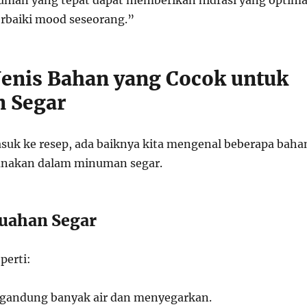
man yang tepat dapat memberikan hidrasi yang optima
rbaiki mood seseorang.”
-Jenis Bahan yang Cocok untuk
 Segar
suk ke resep, ada baiknya kita mengenal beberapa baha
gunakan dalam minuman segar.
uahan Segar
perti:
gandung banyak air dan menyegarkan.