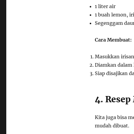
1 liter air
1 buah lemon, iri
Segenggam daun
Cara Membuat:
Masukkan irisan
Diamkan dalam l
Siap disajikan 
4. Resep
Kita juga bisa m
mudah dibuat.