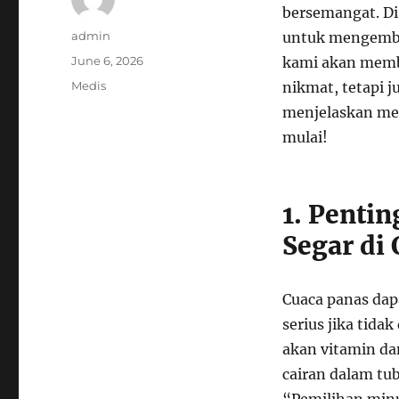
bersemangat. Di 
Author
admin
untuk mengembal
Posted
June 6, 2026
kami akan memb
on
Categories
Medis
nikmat, tetapi 
menjelaskan men
mulai!
1. Pent
Segar di
Cuaca panas dap
serius jika tid
akan vitamin d
cairan dalam tub