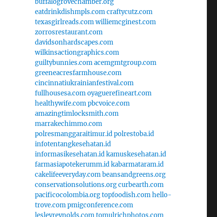
buffalogrovechamber.org
eatdrinkdishmpls.com
craftycutz.com
texasgirlreads.com
williemcginest.com
zorrosrestaurant.com
davidsonhardscapes.com
wilkinsactiongraphics.com
guiltybunnies.com
acemgmtgroup.com
greeneacresfarmhouse.com
cincinnatiukrainianfestival.com
fullhousesa.com
oyaguerefineart.com
healthywife.com
pbcvoice.com
amazingtimlocksmith.com
marrakechimmo.com
polresmanggaraitimur.id
polrestoba.id
infotentangkesehatan.id
informasikesehatan.id
kamuskesehatan.id
farmasiapotekerumm.id
kabarmataram.id
cakelifeeveryday.com
beansandgreens.org
conservationsolutions.org
curbearth.com
pacificocolombia.org
topfoodish.com
hello-
trove.com
pmigconference.com
lesleyreynolds.com
tomulrichphotos.com