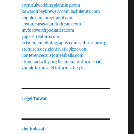
eventfulweddingplanning.com
kowloonbaybrewery.com
lachilenita.com
abgolo.com
oregopilot.com
costaricacasadaretodream.com
myfortworthpodiatrist.com
yogaretreatpro.com
kristenjanephotography.com
sctbrescue.org
srchurch.org
giantrusticpizza.com
conferencecallstomeatballs.com
stmichaelwtby.org
keamananinformasi.id
zonainformasi.id
informasi123.id
Togel Taiwan
slot Indosat