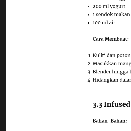
200 ml yogurt
1 sendok makan
100 ml air
Cara Membuat:
Kuliti dan poto
Masukkan mangga
Blender hingga 
Hidangkan dalam
3.3 Infuse
Bahan-Bahan: