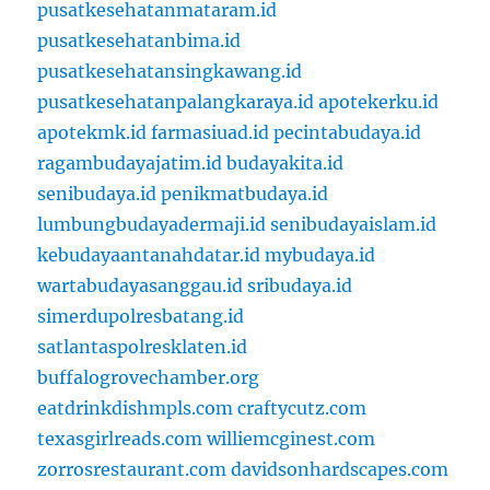
pusatkesehatanmataram.id
pusatkesehatanbima.id
pusatkesehatansingkawang.id
pusatkesehatanpalangkaraya.id
apotekerku.id
apotekmk.id
farmasiuad.id
pecintabudaya.id
ragambudayajatim.id
budayakita.id
senibudaya.id
penikmatbudaya.id
lumbungbudayadermaji.id
senibudayaislam.id
kebudayaantanahdatar.id
mybudaya.id
wartabudayasanggau.id
sribudaya.id
simerdupolresbatang.id
satlantaspolresklaten.id
buffalogrovechamber.org
eatdrinkdishmpls.com
craftycutz.com
texasgirlreads.com
williemcginest.com
zorrosrestaurant.com
davidsonhardscapes.com