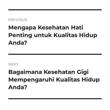
Post
PREVIOUS
navigation
Mengapa Kesehatan Hati
Previous
post:
Penting untuk Kualitas Hidup
Anda?
NEXT
Bagaimana Kesehatan Gigi
Next
post:
Mempengaruhi Kualitas Hidup
Anda?