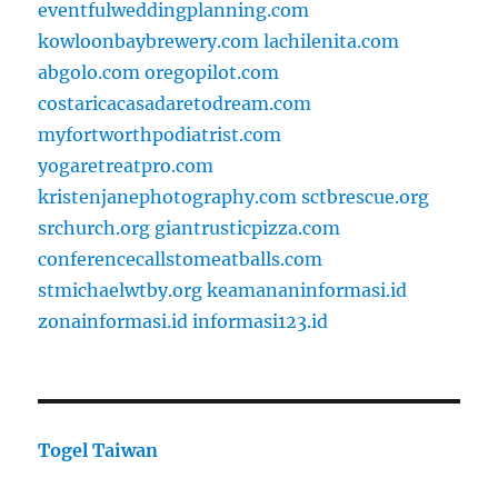
eventfulweddingplanning.com
kowloonbaybrewery.com
lachilenita.com
abgolo.com
oregopilot.com
costaricacasadaretodream.com
myfortworthpodiatrist.com
yogaretreatpro.com
kristenjanephotography.com
sctbrescue.org
srchurch.org
giantrusticpizza.com
conferencecallstomeatballs.com
stmichaelwtby.org
keamananinformasi.id
zonainformasi.id
informasi123.id
Togel Taiwan