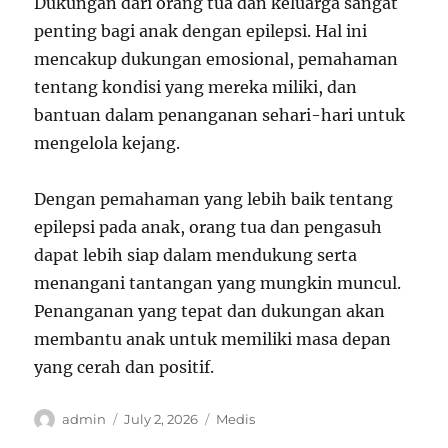
Dukungan dari orang tua dan keluarga sangat
penting bagi anak dengan epilepsi. Hal ini
mencakup dukungan emosional, pemahaman
tentang kondisi yang mereka miliki, dan
bantuan dalam penanganan sehari-hari untuk
mengelola kejang.
Dengan pemahaman yang lebih baik tentang
epilepsi pada anak, orang tua dan pengasuh
dapat lebih siap dalam mendukung serta
menangani tantangan yang mungkin muncul.
Penanganan yang tepat dan dukungan akan
membantu anak untuk memiliki masa depan
yang cerah dan positif.
Author
Posted
Categories
admin
July 2, 2026
Medis
on