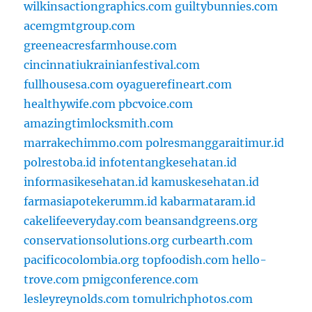
wilkinsactiongraphics.com
guiltybunnies.com
acemgmtgroup.com
greeneacresfarmhouse.com
cincinnatiukrainianfestival.com
fullhousesa.com
oyaguerefineart.com
healthywife.com
pbcvoice.com
amazingtimlocksmith.com
marrakechimmo.com
polresmanggaraitimur.id
polrestoba.id
infotentangkesehatan.id
informasikesehatan.id
kamuskesehatan.id
farmasiapotekerumm.id
kabarmataram.id
cakelifeeveryday.com
beansandgreens.org
conservationsolutions.org
curbearth.com
pacificocolombia.org
topfoodish.com
hello-
trove.com
pmigconference.com
lesleyreynolds.com
tomulrichphotos.com