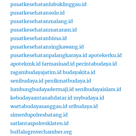
pusatkesehatanlubuklinggau.id
pusatkesehatansolo.id
pusatkesehatanmalang.id
pusatkesehatanmataram.id
pusatkesehatanbima.id
pusatkesehatansingkawang.id
pusatkesehatanpalangkaraya.id
apotekerku.id
apotekmk.id
farmasiuad.id
pecintabudaya.id
ragambudayajatim.id
budayakita.id
senibudaya.id
penikmatbudaya.id
lumbungbudayadermaji.id
senibudayaislam.id
kebudayaantanahdatar.id
mybudaya.id
wartabudayasanggau.id
sribudaya.id
simerdupolresbatang.id
satlantaspolresklaten.id
buffalogrovechamber.org