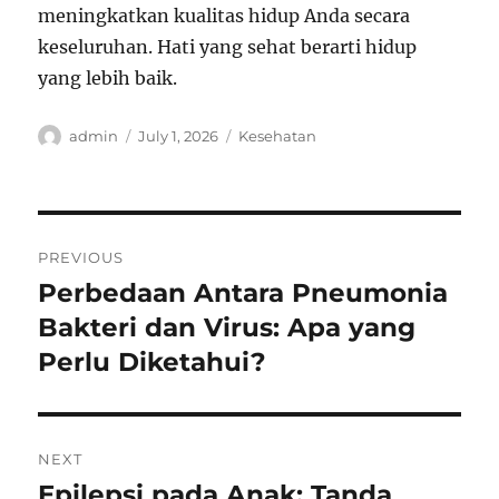
meningkatkan kualitas hidup Anda secara
keseluruhan. Hati yang sehat berarti hidup
yang lebih baik.
Author
Posted
Categories
admin
July 1, 2026
Kesehatan
on
Post
PREVIOUS
navigation
Perbedaan Antara Pneumonia
Previous
post:
Bakteri dan Virus: Apa yang
Perlu Diketahui?
NEXT
Epilepsi pada Anak: Tanda
Next