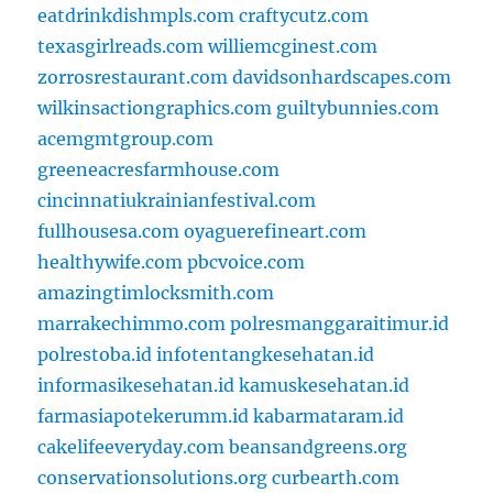
eatdrinkdishmpls.com
craftycutz.com
texasgirlreads.com
williemcginest.com
zorrosrestaurant.com
davidsonhardscapes.com
wilkinsactiongraphics.com
guiltybunnies.com
acemgmtgroup.com
greeneacresfarmhouse.com
cincinnatiukrainianfestival.com
fullhousesa.com
oyaguerefineart.com
healthywife.com
pbcvoice.com
amazingtimlocksmith.com
marrakechimmo.com
polresmanggaraitimur.id
polrestoba.id
infotentangkesehatan.id
informasikesehatan.id
kamuskesehatan.id
farmasiapotekerumm.id
kabarmataram.id
cakelifeeveryday.com
beansandgreens.org
conservationsolutions.org
curbearth.com