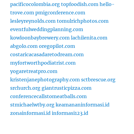
pacificocolombia.org
topfoodish.com
hello-
trove.com
pmigconference.com
lesleyreynolds.com
tomulrichphotos.com
eventfulweddingplanning.com
kowloonbaybrewery.com
lachilenita.com
abgolo.com
oregopilot.com
costaricacasadaretodream.com
myfortworthpodiatrist.com
yogaretreatpro.com
kristenjanephotography.com
sctbrescue.org
srchurch.org
giantrusticpizza.com
conferencecallstomeatballs.com
stmichaelwtby.org
keamananinformasi.id
zonainformasi.id
informasi123.id