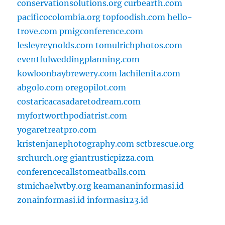
conservationsolutions.org
curbearth.com
pacificocolombia.org
topfoodish.com
hello-
trove.com
pmigconference.com
lesleyreynolds.com
tomulrichphotos.com
eventfulweddingplanning.com
kowloonbaybrewery.com
lachilenita.com
abgolo.com
oregopilot.com
costaricacasadaretodream.com
myfortworthpodiatrist.com
yogaretreatpro.com
kristenjanephotography.com
sctbrescue.org
srchurch.org
giantrusticpizza.com
conferencecallstomeatballs.com
stmichaelwtby.org
keamananinformasi.id
zonainformasi.id
informasi123.id