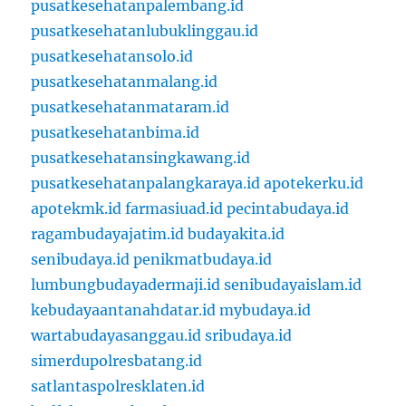
pusatkesehatanpalembang.id
pusatkesehatanlubuklinggau.id
pusatkesehatansolo.id
pusatkesehatanmalang.id
pusatkesehatanmataram.id
pusatkesehatanbima.id
pusatkesehatansingkawang.id
pusatkesehatanpalangkaraya.id
apotekerku.id
apotekmk.id
farmasiuad.id
pecintabudaya.id
ragambudayajatim.id
budayakita.id
senibudaya.id
penikmatbudaya.id
lumbungbudayadermaji.id
senibudayaislam.id
kebudayaantanahdatar.id
mybudaya.id
wartabudayasanggau.id
sribudaya.id
simerdupolresbatang.id
satlantaspolresklaten.id