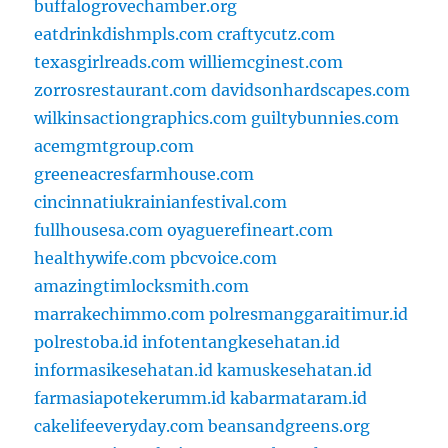
buffalogrovechamber.org
eatdrinkdishmpls.com
craftycutz.com
texasgirlreads.com
williemcginest.com
zorrosrestaurant.com
davidsonhardscapes.com
wilkinsactiongraphics.com
guiltybunnies.com
acemgmtgroup.com
greeneacresfarmhouse.com
cincinnatiukrainianfestival.com
fullhousesa.com
oyaguerefineart.com
healthywife.com
pbcvoice.com
amazingtimlocksmith.com
marrakechimmo.com
polresmanggaraitimur.id
polrestoba.id
infotentangkesehatan.id
informasikesehatan.id
kamuskesehatan.id
farmasiapotekerumm.id
kabarmataram.id
cakelifeeveryday.com
beansandgreens.org