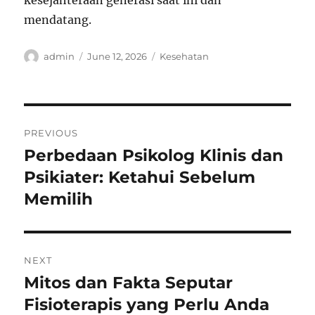
kesejahteraan generasi saat ini dan
mendatang.
Author
Posted
Categories
admin
June 12, 2026
Kesehatan
on
Post
PREVIOUS
navigation
Perbedaan Psikolog Klinis dan
Previous
post:
Psikiater: Ketahui Sebelum
Memilih
NEXT
Mitos dan Fakta Seputar
Next
post:
Fisioterapis yang Perlu Anda